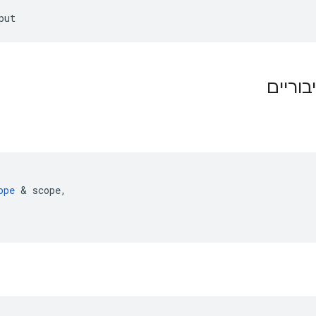
put
בוריים
ope
&
scope
,