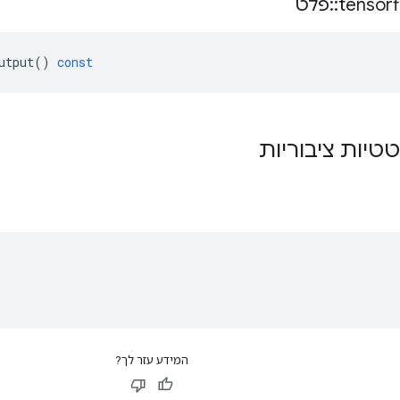
tensor
::
פלט
utput
()
const
טטיות ציבוריות
המידע עזר לך?