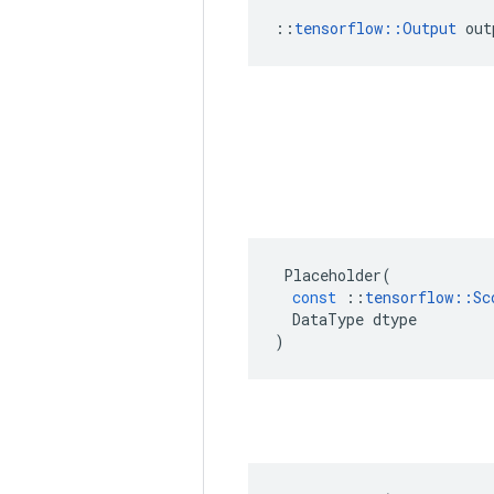
::
tensorflow::Output
 out
Placeholder
(
const
::
tensorflow
::
Sc
DataType
dtype
)