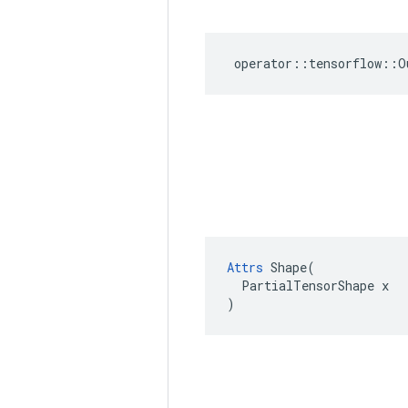
operator
::
tensorflow
::
O
Attrs
 Shape(

  PartialTensorShape x

)