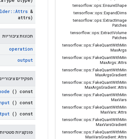
ta
Type dtype)
tensorflow
::
ops
::
Ensure
Shape
lder
::
Attrs
&
tensorflow
::
ops
::
Expand
Dims
attrs)
tensorflow
::
ops
::
Extract
Image
Patches
tensorflow
::
ops
::
Extract
Volume
תכונות ציבוריות
Patches
tensorflow
::
ops
::
Fake
Quant
With
Min
operation
Max
Args
tensorflow
::
ops
::
Fake
Quant
With
Min
output
Max
Args
::
Attrs
tensorflow
::
ops
::
Fake
Quant
With
Min
Max
Args
Gradient
תפקידים ציבוריים
tensorflow
::
ops
::
Fake
Quant
With
Min
Max
Args
Gradient
::
Attrs
node
() const
tensorflow
::
ops
::
Fake
Quant
With
Min
Max
Vars
nput
() const
tensorflow
::
ops
::
Fake
Quant
With
Min
Max
Vars
::
Attrs
tput
() const
tensorflow
::
ops
::
Fake
Quant
With
Min
Max
Vars
Gradient
פונקציות סטטיות 
tensorflow
::
ops
::
Fake
Quant
With
Min
Max
Vars
Gradient
::
Attrs