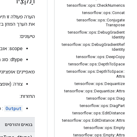
תַקצִיר
tensorflow
::
ops
::
Check
Numerics
tensorflow
::
ops
::
Concat
הערה פעולה זו תיכ
tensorflow
::
ops
::
Conjugate
את הערך המוזן בזמ
Transpose
tensorflow
::
ops
::
Debug
Gradient
טיעונים:
Identity
tensorflow
::
ops
::
Debug
Gradient
Ref
scope: אובייקט
Identity
tensorflow
::
ops
::
Deep
Copy
dtype: סוג האלמנטים בטנזור.
tensorflow
::
ops
::
Depth
To
Space
מאפיינים אופציונל
tensorflow
::
ops
::
Depth
To
Space
::
Attrs
צורה: (אופציונלי) צ
tensorflow
::
ops
::
Dequantize
tensorflow
::
ops
::
Dequantize
::
Attrs
החזרות:
tensorflow
::
ops
::
Diag
tensorflow
::
ops
::
Diag
Part
Output
: ט
tensorflow
::
ops
::
Edit
Distance
tensorflow
::
ops
::
Edit
Distance
::
Attrs
בנאים והורסים
tensorflow
::
ops
::
Empty
tensorflow
::
ops
::
Empty
::
Attrs