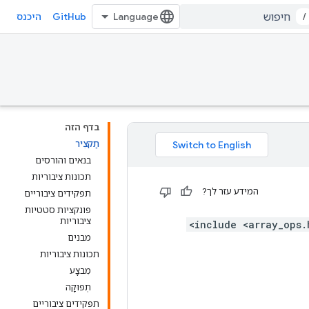
GitHub
/
היכנס
בדף הזה
תַקצִיר
בנאים והורסים
תכונות ציבוריות
המידע עזר לך?
תפקידים ציבוריים
פונקציות סטטיות
ציבוריות
מבנים
תכונות ציבוריות
מִבצָע
תְפוּקָה
תפקידים ציבוריים