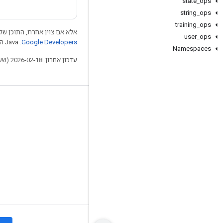
state
_
ops
string
_
ops
training
_
ops
אלא אם צוין אחרת, התוכן של 
user
_
ops
Google Developers‏
.‏ Java הוא סימן מסחרי רשום של חברת Oracle ו/או של השותפים העצמאיים שלה.
Namespaces
עדכון אחרון: 2026-02-18 (שעון UTC).
לא להתנתק
בלוג
פורום
GitHub
Twitter
YouTube