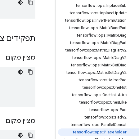
tensorflow
::
ops
::
Inplace
Sub
tensorflow
::
ops
::
Inplace
Update
tensorflow
::
ops
::
Invert
Permutation
tensorflow
::
ops
::
Matrix
Band
Part
tensorflow
::
ops
::
Matrix
Diag
תפקידים צי
tensorflow
::
ops
::
Matrix
Diag
Part
tensorflow
::
ops
::
Matrix
Diag
Part
V2
מציין מקום
tensorflow
::
ops
::
Matrix
Diag
V2
tensorflow
::
ops
::
Matrix
Set
Diag
tensorflow
::
ops
::
Matrix
Set
Diag
V2
tensorflow
::
ops
::
Mirror
Pad
tensorflow
::
ops
::
One
Hot
tensorflow
::
ops
::
One
Hot
::
Attrs
tensorflow
::
ops
::
Ones
Like
tensorflow
::
ops
::
Pad
tensorflow
::
ops
::
Pad
V2
מציין מקום
tensorflow
::
ops
::
Parallel
Concat
tensorflow
::
ops
::
Placeholder