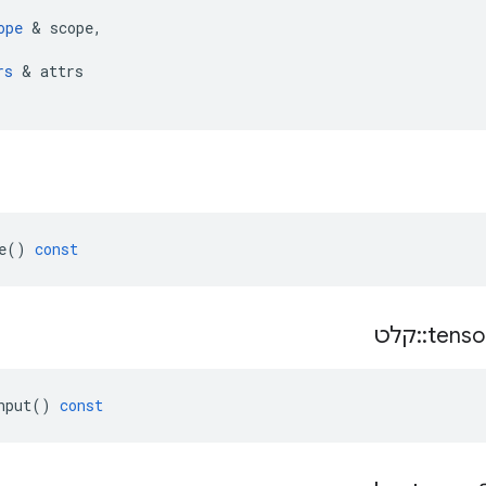
ope
&
scope
,
rs
&
attrs
e
()
const
tenso
::
קלט
nput
()
const