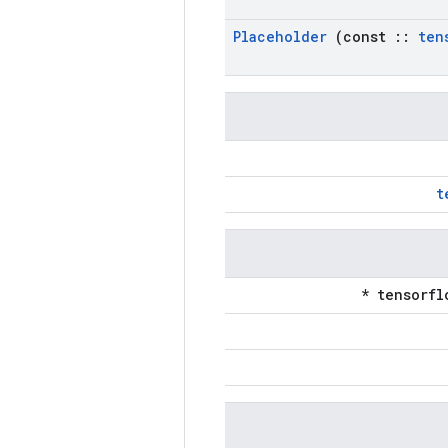
Placeholder
(const
::
ten
t