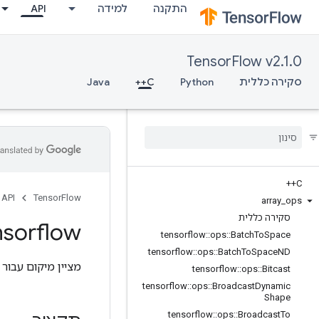
התקנה
למידה
API
TensorFlow v2.1.0
סקירה כללית
Python
C++
Java
C++
API
TensorFlow
array
_
ops
סקירה כללית
nsorflow
tensorflow
::
ops
::
Batch
To
Space
tensorflow
::
ops
::
Batch
To
Space
ND
מציין מיקום עבור ע
tensorflow
::
ops
::
Bitcast
tensorflow
::
ops
::
Broadcast
Dynamic
Shape
tensorflow
::
ops
::
Broadcast
To