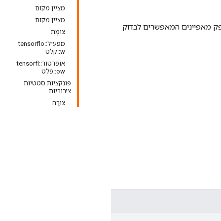
מציין מקום
מציין מקום
לספק מאפיינים המאפשרים לבדוק
צוֹמֶת
מפעיל::tensorflo
w::קלט
אופרטור::tensorfl
ow::פלט
פונקציות סטטיות
ציבוריות
צוּרָה