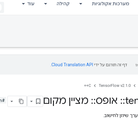
מערכות אקולוגיות
קהילה
עוד
דף זה תורגם על ידי
Cloud Translation API
.
C++
TensorFlow v2.1.0
te
::
אופס
::
מציין מקום
#include <array_ops.h>
רך שיוזן לחישוב.