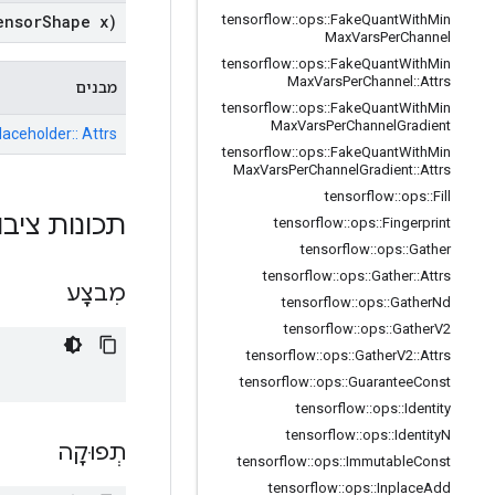
ensor
Shape x)
tensorflow
::
ops
::
Fake
Quant
With
Min
Max
Vars
Per
Channel
tensorflow
::
ops
::
Fake
Quant
With
Min
Max
Vars
Per
Channel
::
Attrs
מבנים
tensorflow
::
ops
::
Fake
Quant
With
Min
Max
Vars
Per
Channel
Gradient
laceholder:: Attrs
tensorflow
::
ops
::
Fake
Quant
With
Min
Max
Vars
Per
Channel
Gradient
::
Attrs
tensorflow
::
ops
::
Fill
תכונות ציבו
tensorflow
::
ops
::
Fingerprint
tensorflow
::
ops
::
Gather
tensorflow
::
ops
::
Gather
::
Attrs
מִבצָע
tensorflow
::
ops
::
Gather
Nd
tensorflow
::
ops
::
Gather
V2
tensorflow
::
ops
::
Gather
V2
::
Attrs
tensorflow
::
ops
::
Guarantee
Const
tensorflow
::
ops
::
Identity
tensorflow
::
ops
::
Identity
N
תְפוּקָה
tensorflow
::
ops
::
Immutable
Const
tensorflow
::
ops
::
Inplace
Add