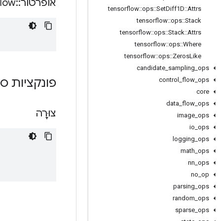
אופרטור
::
flow
tensorflow
::
ops
::
Set
Diff1D
::
Attrs
tensorflow
::
ops
::
Stack
tensorflow
::
ops
::
Stack
::
Attrs
tensorflow
::
ops
::
Where
tensorflow
::
ops
::
Zeros
Like
candidate
_
sampling
_
ops
פונקציות ס
control
_
flow
_
ops
core
data
_
flow
_
ops
צוּרָה
image
_
ops
io
_
ops
logging
_
ops
math
_
ops
nn
_
ops
no
_
op
parsing
_
ops
random
_
ops
sparse
_
ops