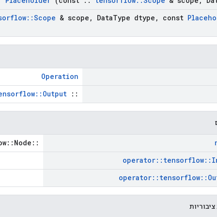
Placeholder
(const
::
tensorflow
::
Scope
& scope
,
Da
sorflow
::
Scope
& scope
,
Data
Type dtype
,
const
Placeho
Operation
ensorflow::Output
::
::tensorflow::Node *
operator
::
tensorflow
::
I
operator
::
tensorflow
::
Ou
ציבוריות