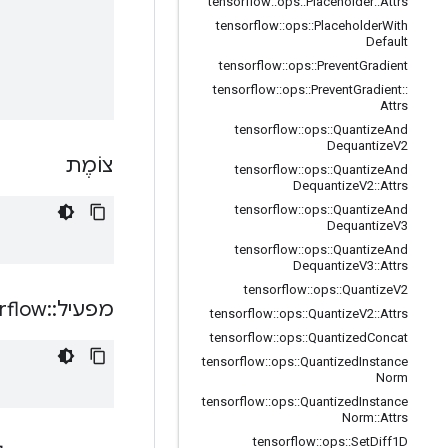
tensorflow
::
ops
::
Placeholder
::
Attrs
tensorflow
::
ops
::
Placeholder
With
Default
tensorflow
::
ops
::
Prevent
Gradient
tensorflow
::
ops
::
Prevent
Gradient
::
Attrs
tensorflow
::
ops
::
Quantize
And
Dequantize
V2
צוֹמֶת
tensorflow
::
ops
::
Quantize
And
Dequantize
V2
::
Attrs
tensorflow
::
ops
::
Quantize
And
Dequantize
V3
tensorflow
::
ops
::
Quantize
And
Dequantize
V3
::
Attrs
tensorflow
::
ops
::
Quantize
V2
מפעיל
::
rflow
tensorflow
::
ops
::
Quantize
V2
::
Attrs
tensorflow
::
ops
::
Quantized
Concat
tensorflow
::
ops
::
Quantized
Instance
Norm
tensorflow
::
ops
::
Quantized
Instance
Norm
::
Attrs
tensorflow
::
ops
::
Set
Diff1D