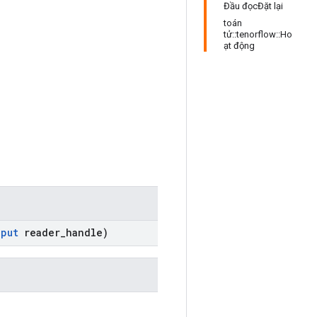
Đầu đọcĐặt lại
toán
tử::tenorflow::Ho
ạt động
nput
reader
_
handle)