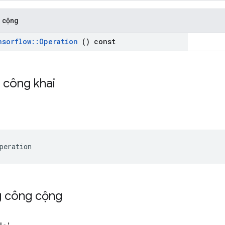
 cộng
nsorflow
::
Operation
() const
h công khai
peration
g công cộng