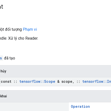
ắt
Một đối tượng
Phạm vi
dle: Xử lý cho Reader.
n
đã tạo
 hủy
const
::
tensorflow
::
Scope
& scope
,
::
tensorflow
::
I
 khai
Operation