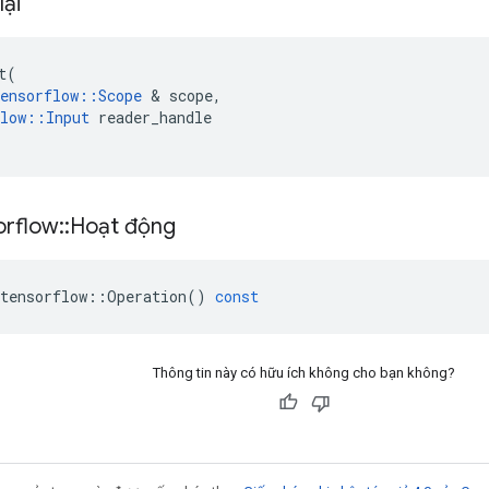
lại
t
(
ensorflow
::
Scope
&
scope
,
low
::
Input
reader_handle
orflow
::
Hoạt động
tensorflow
::
Operation
()
const
Thông tin này có hữu ích không cho bạn không?