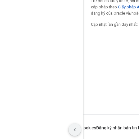
Trừ phi có lưu ý khác, nội
cấp phép theo
Giấy phép 
đăng ký của Oracle và/hoặc 
Cập nhật lần gần đây nhất:
Giữ liên lạc
Blog
Diễn đàn
GitHub
Twitter
YouTube
Điều khoản
Quyền riêng tư
Manage cookies
Đăng ký nhận bản tin