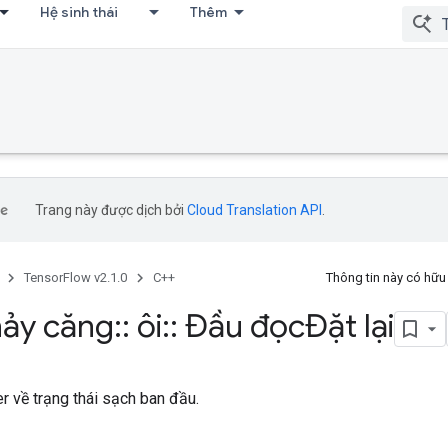
Hệ sinh thái
Thêm
Trang này được dịch bởi
Cloud Translation API
.
TensorFlow v2.1.0
C++
Thông tin này có hữ
ảy căng
::
ôi
::
Đầu đọcĐặt lại
 về trạng thái sạch ban đầu.