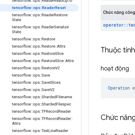
tensorflow
::
ops
::
Reader
Read
Up
To
tensorflow
::
ops
::
Reader
Reset
Chức năng công
tensorflow
::
ops
::
Reader
Restore
State
operator
::
te
tensorflow
::
ops
::
Reader
Serialize
State
tensorflow
::
ops
::
Restore
tensorflow
::
ops
::
Restore
::
Attrs
Thuộc tín
tensorflow
::
ops
::
Restore
Slice
tensorflow
::
ops
::
Restore
Slice
::
Attrs
hoạt động
tensorflow
::
ops
::
Restore
V2
tensorflow
::
ops
::
Save
tensorflow
::
ops
::
Save
Slices
Operation
 o
tensorflow
::
ops
::
Save
V2
tensorflow
::
ops
::
Sharded
Filename
tensorflow
::
ops
::
Sharded
Filespec
tensorflow
::
ops
::
TFRecord
Reader
Chức năn
tensorflow
::
ops
::
TFRecord
Reader
::
Attrs
tensorflow
::
ops
::
Text
Line
Reader