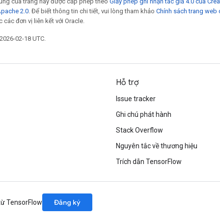
 dung của trang này được cấp phép theo
Giấy phép ghi nhận tác giả 4.0 của Cr
Apache 2.0
. Để biết thông tin chi tiết, vui lòng tham khảo
Chính sách trang web
các đơn vị liên kết với Oracle.
 2026-02-18 UTC.
Hỗ trợ
Issue tracker
Ghi chú phát hành
Stack Overflow
Nguyên tắc về thương hiệu
Trích dẫn TensorFlow
Đăng ký
 từ TensorFlow