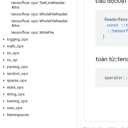
Đầu đọcĐặt 
tensorflow
::
ops
::
Text
Line
Reader
::
Attrs
tensorflow
::
ops
::
Whole
File
Reader
ReaderRese
tensorflow
::
ops
::
Whole
File
Reader
::
const
::
t
Attrs
::
tensorf
tensorflow
::
ops
::
Write
File
)
logging
_
ops
math
_
ops
nn
_
ops
toán tử
::
ten
no
_
op
parsing
_
ops
random
_
ops
operator
::
sparse
_
ops
state
_
ops
string
_
ops
training
_
ops
user
_
ops
Namespaces