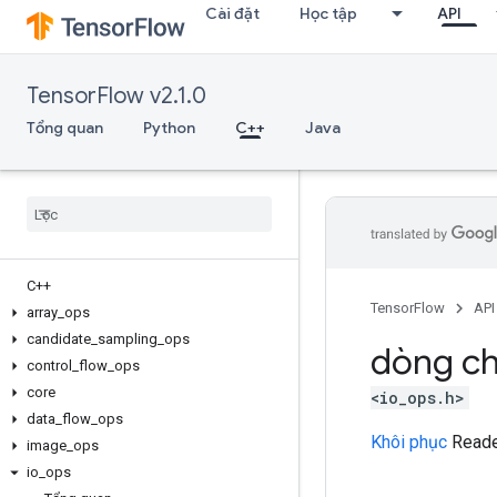
Cài đặt
Học tập
API
TensorFlow v2.1.0
Tổng quan
Python
C++
Java
C++
TensorFlow
API
array
_
ops
candidate
_
sampling
_
ops
dòng ch
control
_
flow
_
ops
core
<io_ops.h>
data
_
flow
_
ops
Khôi phục
Reader
image
_
ops
io
_
ops