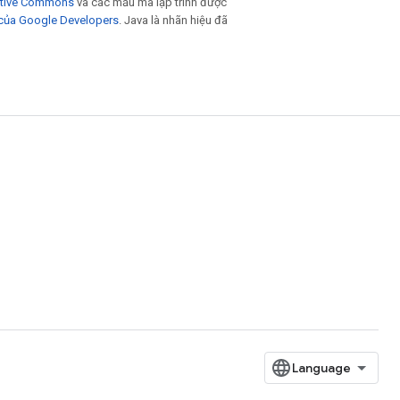
eative Commons
và các mẫu mã lập trình được
 của Google Developers
. Java là nhãn hiệu đã