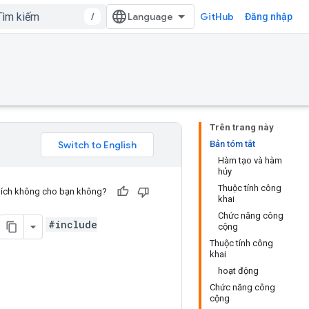
/
GitHub
Đăng nhập
Trên trang này
Bản tóm tắt
Hàm tạo và hàm
hủy
Thuộc tính công
u ích không cho bạn không?
khai
Chức năng công
#include
cộng
Thuộc tính công
khai
hoạt động
Chức năng công
cộng