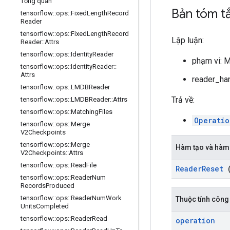
Tổng quan
Bản tóm t
tensorflow
::
ops
::
Fixed
Length
Record
Reader
tensorflow
::
ops
::
Fixed
Length
Record
Lập luận:
Reader
::
Attrs
tensorflow
::
ops
::
Identity
Reader
phạm vi: 
tensorflow
::
ops
::
Identity
Reader
::
Attrs
reader_han
tensorflow
::
ops
::
LMDBReader
Trả về:
tensorflow
::
ops
::
LMDBReader
::
Attrs
tensorflow
::
ops
::
Matching
Files
Operatio
tensorflow
::
ops
::
Merge
V2Checkpoints
tensorflow
::
ops
::
Merge
Hàm tạo và hàm
V2Checkpoints
::
Attrs
tensorflow
::
ops
::
Read
File
Reader
Reset
(
tensorflow
::
ops
::
Reader
Num
Records
Produced
tensorflow
::
ops
::
Reader
Num
Work
Thuộc tính công
Units
Completed
tensorflow
::
ops
::
Reader
Read
operation