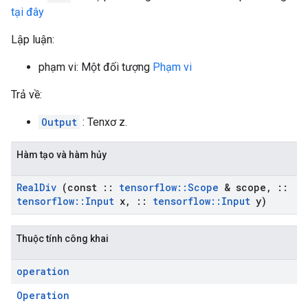
tại đây
Lập luận:
phạm vi: Một đối tượng
Phạm vi
Trả về:
Output
: Tenxơ z.
Hàm tạo và hàm hủy
Real
Div
(const
::
tensorflow
::
Scope
& scope
,
::
tensorflow
::
Input
x
,
::
tensorflow
::
Input
y)
Thuộc tính công khai
operation
Operation