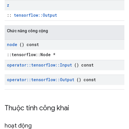
z
::
tensorflow::Output
Chức năng công cộng
node
() const
::tensorflow::Node *
operator
::
tensorflow
::
Input
() const
operator
::
tensorflow
::
Output
() const
Thuộc tính công khai
hoạt động