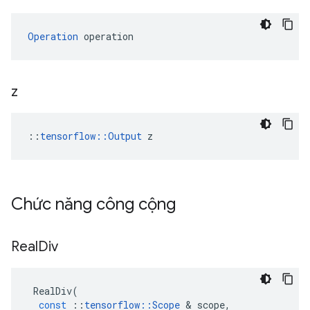
Operation
 operation
z
::
tensorflow::Output
 z
Chức năng công cộng
Real
Div
RealDiv
(
const
::
tensorflow
::
Scope
&
scope
,