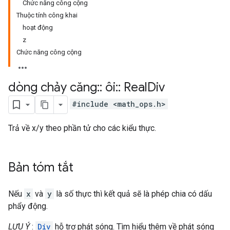
Chức năng công cộng
Thuộc tính công khai
hoạt động
z
Chức năng công cộng
dòng chảy căng
::
ôi
::
Real
Div
#include <math_ops.h>
Trả về x/y theo phần tử cho các kiểu thực.
Bản tóm tắt
Nếu
x
và
y
là số thực thì kết quả sẽ là phép chia có dấu
phẩy động.
LƯU Ý
:
Div
hỗ trợ phát sóng. Tìm hiểu thêm về phát sóng