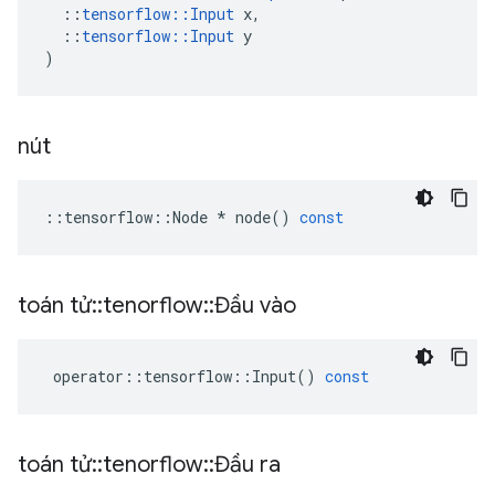
::
tensorflow
::
Input
x
,
::
tensorflow
::
Input
y
)
nút
::
tensorflow
::
Node
*
node
()
const
toán tử
::
tenorflow
::
Đầu vào
operator
::
tensorflow
::
Input
()
const
toán tử
::
tenorflow
::
Đầu ra