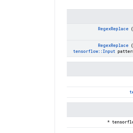
Regex
Replace
(
Regex
Replace
(
tensorflow
::
Input
patter
t