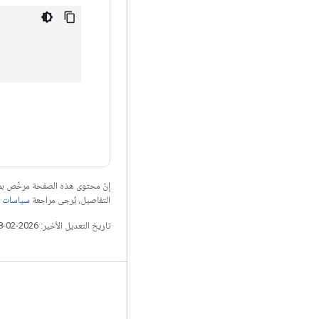
إنّ محتوى هذه الصفحة مرخّص 
التفاصيل، يُرجى مراجعة
سياسات موقع elopers
تاريخ التعديل الأخير: 2026-02-18 (حسب التوقيت العالمي المتفَّق عليه)
التواصل الاجتماعي
المدوّنة