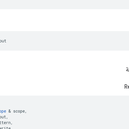
put
ة
R
ope
&
scope
,
put
,
ttern
,
write