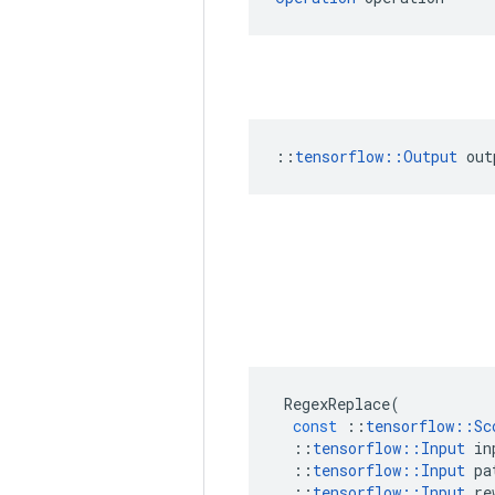
::
tensorflow::Output
 out
RegexReplace
(
const
::
tensorflow
::
Sc
::
tensorflow
::
Input
in
::
tensorflow
::
Input
pa
::
tensorflow
::
Input
re