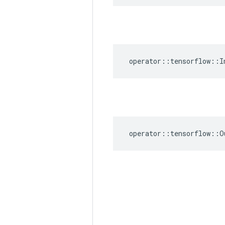
operator
::
tensorflow
::
I
operator
::
tensorflow
::
O