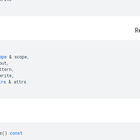
R
ope
&
scope
,
put
,
ttern
,
write
,
trs
&
attrs
e
()
const