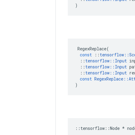
)
RegexReplace
(
const
::
tensorflow
::
Sc
::
tensorflow
::
Input
in
::
tensorflow
::
Input
pa
::
tensorflow
::
Input
re
const
RegexReplace
::
At
)
::
tensorflow
::
Node
*
nod