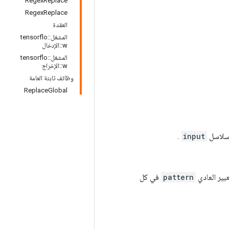
RegexReplace
RegexReplace
العقدة
المشغل::tensorflo
w::الإدخال
المشغل::tensorflo
w::الإخراج
وظائف ثابتة العامة
ReplaceGlobal
سلاسل
input
.
بير العادي
pattern
في كل