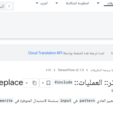
يقات
المنظومة المتكاملة
المزيد
/
تمت ترجمة هذه الصفحة بواسطة
Cloud Translation API‏
.
ة برمجة التطبيقات
TensorFlow v2.1.0
C++
ر
::
العمليات
::
Regex
eplace
#include
بير العادي
pattern
في
input
بسلسلة الاستبدال المتوفرة في
ewrite