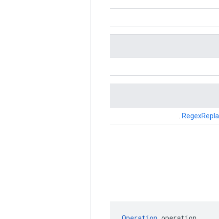
.
RegexRepla
Operation
 operation