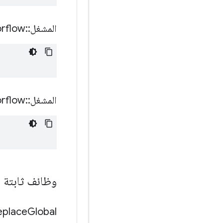
المشغل
::
orflow
المشغل
::
orflow
وظائف ثابتة ا
eplace
Global