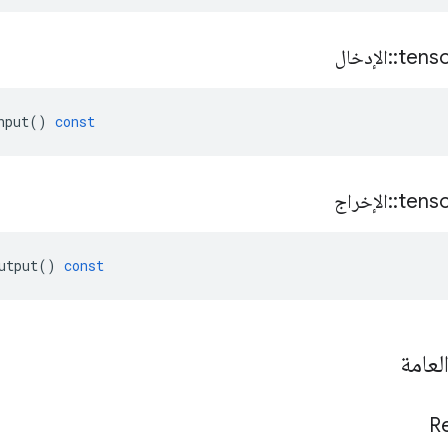
tens
::
الإدخال
nput
()
const
tens
::
الإخراج
utput
()
const
لعامة
R