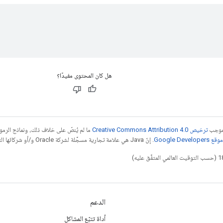
هل كان المحتوى مفيدًا؟
بموجب
ترخيص Creative Commons Attribution 4.0‏
ما لم يُنصّ على خلاف ذلك، ونماذج الر
Google Dev‏
. إنّ Java هي علامة تجارية مسجَّلة لشركة Oracle و/أو شركائها التابعين.
الدعم
أداة تتبّع المشاكل