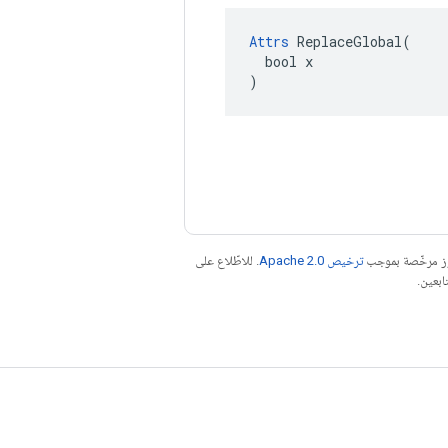
Attrs
 ReplaceGlobal(

  bool x

)
موز مرخّصة بموجب
ترخيص Apache 2.0‏
. للاطّلاع على