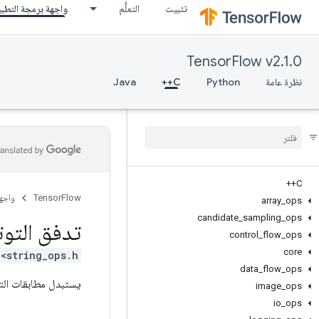
تثبيت
التعلُّم
واجهة برمجة التطب
TensorFlow v2.1.0
نظرة عامة
Python
C++
Java
C++
TensorFlow
واجه
array
_
ops
candidate
_
sampling
_
ops
تدفق التوت
control
_
flow
_
ops
core
<string_ops.h>
data
_
flow
_
ops
يستبدل مطابقات التع
image
_
ops
io
_
ops