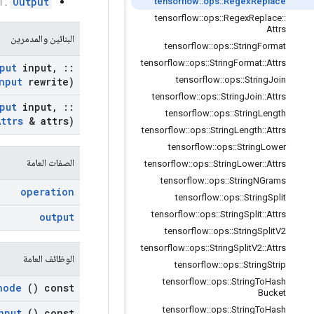
Output
: ا
tensorflow
::
ops
::
Regex
Replace
tensorflow
::
ops
::
Regex
Replace
::
Attrs
البنائين والمدمرين
tensorflow
::
ops
::
String
Format
tensorflow
::
ops
::
String
Format
::
Attrs
put
input
,
::
tensorflow
::
ops
::
String
Join
nput
rewrite)
tensorflow
::
ops
::
String
Join
::
Attrs
put
input
,
::
tensorflow
::
ops
::
String
Length
Attrs
& attrs)
tensorflow
::
ops
::
String
Length
::
Attrs
tensorflow
::
ops
::
String
Lower
الصفات العامة
tensorflow
::
ops
::
String
Lower
::
Attrs
tensorflow
::
ops
::
String
NGrams
operation
tensorflow
::
ops
::
String
Split
tensorflow
::
ops
::
String
Split
::
Attrs
output
tensorflow
::
ops
::
String
Split
V2
tensorflow
::
ops
::
String
Split
V2
::
Attrs
الوظائف العامة
tensorflow
::
ops
::
String
Strip
tensorflow
::
ops
::
String
To
Hash
node
() const
Bucket
tensorflow
::
ops
::
String
To
Hash
nput
() const