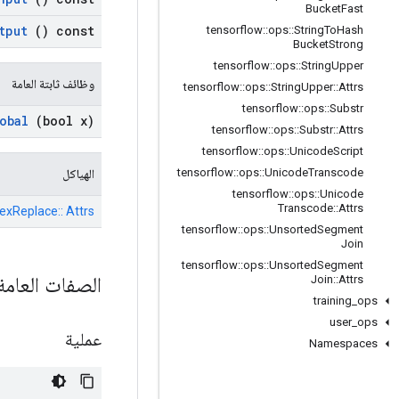
Bucket
Fast
tput
() const
tensorflow
::
ops
::
String
To
Hash
Bucket
Strong
tensorflow
::
ops
::
String
Upper
وظائف ثابتة العامة
tensorflow
::
ops
::
String
Upper
::
Attrs
tensorflow
::
ops
::
Substr
obal
(bool x)
tensorflow
::
ops
::
Substr
::
Attrs
tensorflow
::
ops
::
Unicode
Script
tensorflow
::
ops
::
Unicode
Transcode
الهياكل
tensorflow
::
ops
::
Unicode
Transcode
::
Attrs
exReplace:: Attrs
tensorflow
::
ops
::
Unsorted
Segment
Join
tensorflow
::
ops
::
Unsorted
Segment
الصفات العام
Join
::
Attrs
training
_
ops
user
_
ops
عملية
Namespaces