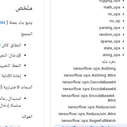
logging
_
ops
ملخص
math
_
ops
nn
_
ops
no
_
op
يتبع بناء جملة re2 (
)
tax
parsing
_
ops
الحجج:
random
_
ops
sparse
_
ops
النطاق: كائن
ا
state
_
ops
الإدخال: النص
string
_
ops
نظرة عامّة
النمط: التعب
tensorflow
::
ops
::
As
String
إعادة الكتابة:
tensorflow
::
ops
::
As
String
::
Attrs
tensorflow
::
ops
::
Decode
Base64
السمات الاختيارية (
tensorflow
::
ops
::
Encode
Base64
tensorflow
::
ops
::
Encode
Base64
::
استبدال_عالمي
Attrs
سلسلة إدخال)
tensorflow
::
ops
::
Reduce
Join
tensorflow
::
ops
::
Reduce
Join
::
Attrs
العوائد:
tensorflow
::
ops
::
Regex
Full
Match