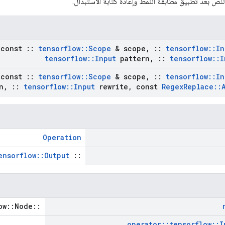
لنص بعد تطبيق مطابقة النمط وإعادة كتابة الاستبدال.
const
::
tensorflow
::
Scope
& scope
,
::
tensorflow
::
In
tensorflow
::
Input
pattern
,
::
tensorflow
::
I
const
::
tensorflow
::
Scope
& scope
,
::
tensorflow
::
In
n
,
::
tensorflow
::
Input
rewrite
,
const
Regex
Replace
::
Operation
ensorflow::Output
::
::tensorflow::Node *
operator
::
tensorflow
::
I