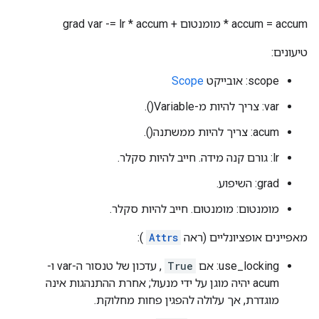
accum = accum * מומנטום + grad var -= lr * accum
טיעונים:
scope: אובייקט
Scope
var: צריך להיות מ-Variable().
acum: צריך להיות ממשתנה().
lr: גורם קנה מידה. חייב להיות סקלר.
grad: השיפוע.
מומנטום: מומנטום. חייב להיות סקלר.
מאפיינים אופציונליים (ראה
Attrs
):
use_locking: אם
True
, עדכון של טנסור ה-var ו-
acum יהיה מוגן על ידי מנעול; אחרת ההתנהגות אינה
מוגדרת, אך עלולה להפגין פחות מחלוקת.