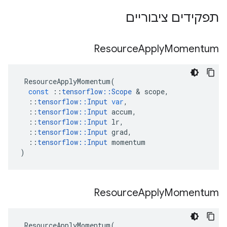
תפקידים ציבוריים
Resource
Apply
Momentum
ResourceApplyMomentum
(
const
::
tensorflow
::
Scope
&
scope
,
::
tensorflow
::
Input
var
,
::
tensorflow
::
Input
accum
,
::
tensorflow
::
Input
lr
,
::
tensorflow
::
Input
grad
,
::
tensorflow
::
Input
momentum
)
Resource
Apply
Momentum
ResourceApplyMomentum
(