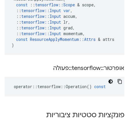
const
::
tensorflow
::
Scope
&
scope
,
::
tensorflow
::
Input
var
,
::
tensorflow
::
Input
accum
,
::
tensorflow
::
Input
lr
,
::
tensorflow
::
Input
grad
,
::
tensorflow
::
Input
momentum
,
const
ResourceApplyMomentum
::
Attrs
&
attrs
)
אופרטור
::
tensorflow
::
פעולה
operator
::
tensorflow
::
Operation
()
const
פונקציות סטטיות ציבוריות