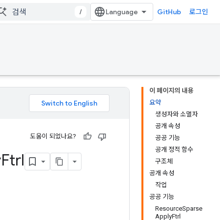
/
GitHub
로그인
이 페이지의 내용
요약
생성자와 소멸자
공개 속성
도움이 되었나요?
공공 기능
공개 정적 함수
y
Ftrl
구조체
공개 속성
작업
공공 기능
ResourceSparse
ApplyFtrl