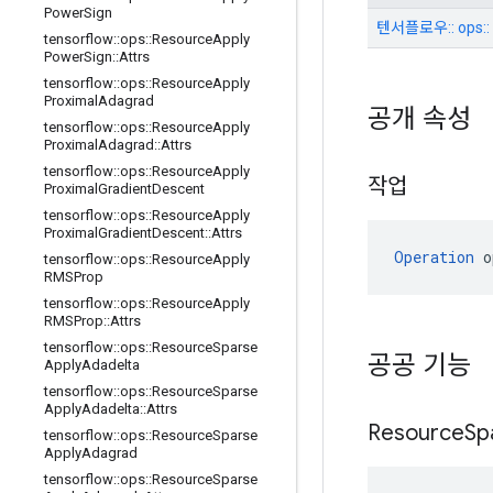
Power
Sign
텐서플로우:: ops:: R
tensorflow
::
ops
::
Resource
Apply
Power
Sign
::
Attrs
tensorflow
::
ops
::
Resource
Apply
Proximal
Adagrad
공개 속성
tensorflow
::
ops
::
Resource
Apply
Proximal
Adagrad
::
Attrs
tensorflow
::
ops
::
Resource
Apply
작업
Proximal
Gradient
Descent
tensorflow
::
ops
::
Resource
Apply
Proximal
Gradient
Descent
::
Attrs
Operation
 o
tensorflow
::
ops
::
Resource
Apply
RMSProp
tensorflow
::
ops
::
Resource
Apply
RMSProp
::
Attrs
tensorflow
::
ops
::
Resource
Sparse
공공 기능
Apply
Adadelta
tensorflow
::
ops
::
Resource
Sparse
Apply
Adadelta
::
Attrs
Resource
Sp
tensorflow
::
ops
::
Resource
Sparse
Apply
Adagrad
tensorflow
::
ops
::
Resource
Sparse