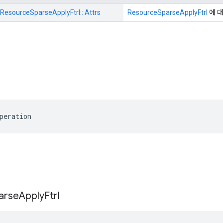
esourceSparseApplyFtrl:: Attrs
ResourceSparseApplyFtrl
에 
peration
arse
Apply
Ftrl