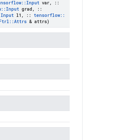
ensorflow
::
Input
var
,
::
w
::
Input
grad
,
::
:
Input
l1
,
::
tensorflow
::
Ftrl
::
Attrs
& attrs)