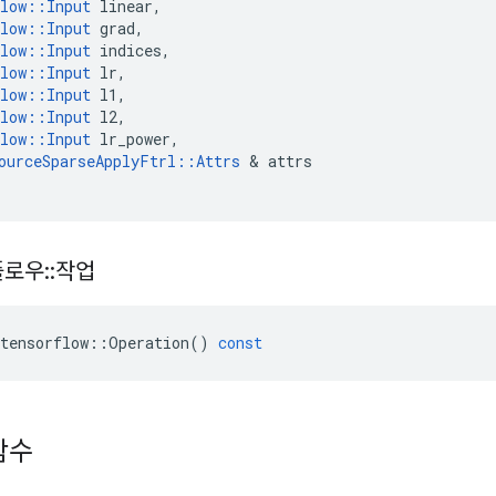
low
::
Input
linear
,
low
::
Input
grad
,
low
::
Input
indices
,
low
::
Input
lr
,
low
::
Input
l1
,
low
::
Input
l2
,
low
::
Input
lr_power
,
ourceSparseApplyFtrl
::
Attrs
&
attrs
플로우
::
작업
tensorflow
::
Operation
()
const
함수