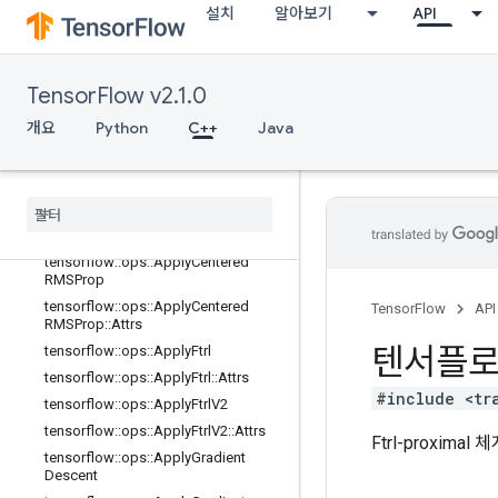
설치
알아보기
API
tensorflow::ops::ApplyAdagrad::Attr
s
tensorflow::ops::ApplyAdagradDA
TensorFlow v2.1.0
tensorflow::ops::ApplyAdagradDA::
Attrs
개요
Python
C++
Java
tensorflow::ops::ApplyAdam
tensorflow
::
ops
::
Apply
Adam
::
Attrs
tensorflow
::
ops
::
Apply
Add
Sign
tensorflow
::
ops
::
Apply
Add
Sign
::
Attrs
tensorflow
::
ops
::
Apply
Centered
RMSProp
tensorflow
::
ops
::
Apply
Centered
TensorFlow
API
RMSProp
::
Attrs
텐서플
tensorflow
::
ops
::
Apply
Ftrl
tensorflow
::
ops
::
Apply
Ftrl
::
Attrs
#include <tr
tensorflow
::
ops
::
Apply
Ftrl
V2
tensorflow
::
ops
::
Apply
Ftrl
V2
::
Attrs
Ftrl-proxim
tensorflow
::
ops
::
Apply
Gradient
Descent