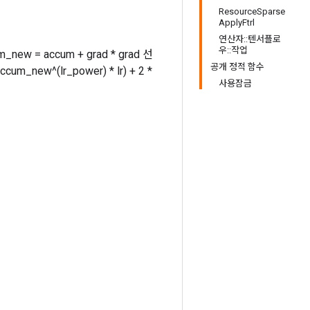
ResourceSparse
ApplyFtrl
연산자::텐서플로
우::작업
 = accum + grad * grad 선
공개 정적 함수
accum_new^(lr_power) * lr) + 2 *
사용잠금