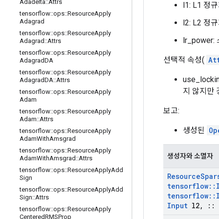
Adadelta
::
Attrs
l1: L1 
tensorflow
::
ops
::
Resource
Apply
Adagrad
l2: L2 
tensorflow
::
ops
::
Resource
Apply
lr_powe
Adagrad
::
Attrs
tensorflow
::
ops
::
Resource
Apply
선택적 속성(
At
Adagrad
DA
tensorflow
::
ops
::
Resource
Apply
use_locki
Adagrad
DA
::
Attrs
지 않지만 
tensorflow
::
ops
::
Resource
Apply
Adam
보고:
tensorflow
::
ops
::
Resource
Apply
Adam
::
Attrs
생성된
Op
tensorflow
::
ops
::
Resource
Apply
Adam
With
Amsgrad
tensorflow
::
ops
::
Resource
Apply
생성자와 소멸자
Adam
With
Amsgrad
::
Attrs
tensorflow
::
ops
::
Resource
Apply
Add
Resource
Spar
Sign
tensorflow
::
tensorflow
::
ops
::
Resource
Apply
Add
tensorflow
::
Sign
::
Attrs
Input
l2
,
::
tensorflow
::
ops
::
Resource
Apply
Centered
RMSProp