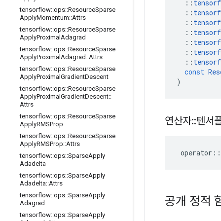
::
tensorf
tensorflow
::
ops
::
Resource
Sparse
::
tensorf
Apply
Momentum
::
Attrs
::
tensorf
tensorflow
::
ops
::
Resource
Sparse
::
tensorf
Apply
Proximal
Adagrad
::
tensorf
tensorflow
::
ops
::
Resource
Sparse
::
tensorf
Apply
Proximal
Adagrad
::
Attrs
::
tensorf
tensorflow
::
ops
::
Resource
Sparse
const
Res
Apply
Proximal
Gradient
Descent
)
tensorflow
::
ops
::
Resource
Sparse
Apply
Proximal
Gradient
Descent
::
Attrs
tensorflow
::
ops
::
Resource
Sparse
연산자
::
텐서
Apply
RMSProp
tensorflow
::
ops
::
Resource
Sparse
Apply
RMSProp
::
Attrs
operator
::
tensorflow
::
ops
::
Sparse
Apply
Adadelta
tensorflow
::
ops
::
Sparse
Apply
Adadelta
::
Attrs
tensorflow
::
ops
::
Sparse
Apply
공개 정적 
Adagrad
tensorflow
::
ops
::
Sparse
Apply