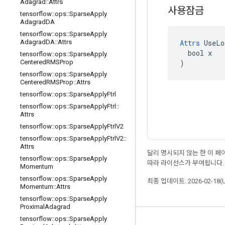
Adagrad
::
Attrs
사용잠금
tensorflow
::
ops
::
Sparse
Apply
Adagrad
DA
tensorflow
::
ops
::
Sparse
Apply
Attrs
 UseLo
Adagrad
DA
::
Attrs
  bool x

tensorflow
::
ops
::
Sparse
Apply
)
Centered
RMSProp
tensorflow
::
ops
::
Sparse
Apply
Centered
RMSProp
::
Attrs
tensorflow
::
ops
::
Sparse
Apply
Ftrl
tensorflow
::
ops
::
Sparse
Apply
Ftrl
::
Attrs
tensorflow
::
ops
::
Sparse
Apply
Ftrl
V2
tensorflow
::
ops
::
Sparse
Apply
Ftrl
V2
::
Attrs
달리 명시되지 않는 한 이 
tensorflow
::
ops
::
Sparse
Apply
따라 라이선스가 부여됩니다.
Momentum
tensorflow
::
ops
::
Sparse
Apply
최종 업데이트: 2026-02-18(
Momentum
::
Attrs
tensorflow
::
ops
::
Sparse
Apply
Proximal
Adagrad
tensorflow
::
ops
::
Sparse
Apply