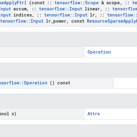
se
Apply
Ftrl
(const
::
tensorflow
::
Scope
& scope
,
::
t
Input
accum
,
::
tensorflow
::
Input
linear
,
::
tensorflo
Input
indices
,
::
tensorflow
::
Input
lr
,
::
tensorflow
:
tensorflow
::
Input
lr
_
power
,
const
Resource
Sparse
Apply
Operation
nsorflow
::
Operation
() const
ool x)
Attrs