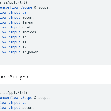
arseApplyFtrl
(
ensorflow
::
Scope
&
scope
,
low
::
Input
var
,
low
::
Input
accum
,
low
::
Input
linear
,
low
::
Input
grad
,
low
::
Input
indices
,
low
::
Input
lr
,
low
::
Input
l1
,
low
::
Input
l2
,
low
::
Input
lr_power
arse
Apply
Ftrl
arseApplyFtrl
(
ensorflow
::
Scope
&
scope
,
low
::
Input
var
,
low
::
Input
accum
,