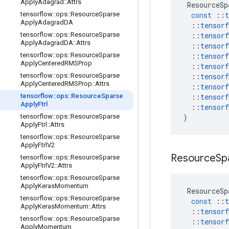
Apply
Adagrad
::
Attrs
ResourceSp
const
::
t
tensorflow
::
ops
::
Resource
Sparse
Apply
Adagrad
DA
::
tensorf
::
tensorf
tensorflow
::
ops
::
Resource
Sparse
Apply
Adagrad
DA
::
Attrs
::
tensorf
::
tensorf
tensorflow
::
ops
::
Resource
Sparse
Apply
Centered
RMSProp
::
tensorf
::
tensorf
tensorflow
::
ops
::
Resource
Sparse
Apply
Centered
RMSProp
::
Attrs
::
tensorf
::
tensorf
tensorflow
::
ops
::
Resource
Sparse
Apply
Ftrl
::
tensorf
)
tensorflow
::
ops
::
Resource
Sparse
Apply
Ftrl
::
Attrs
tensorflow
::
ops
::
Resource
Sparse
Apply
Ftrl
V2
Resource
Sp
tensorflow
::
ops
::
Resource
Sparse
Apply
Ftrl
V2
::
Attrs
tensorflow
::
ops
::
Resource
Sparse
Apply
Keras
Momentum
ResourceSp
tensorflow
::
ops
::
Resource
Sparse
const
::
t
Apply
Keras
Momentum
::
Attrs
::
tensorf
tensorflow
::
ops
::
Resource
Sparse
::
tensorf
Apply
Momentum