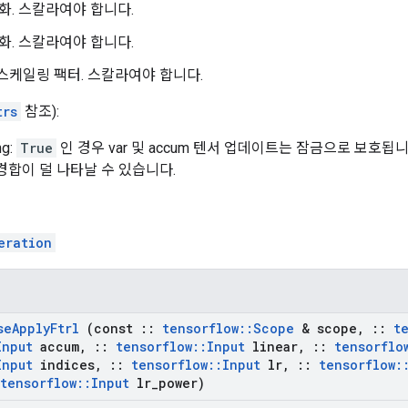
정규화. 스칼라여야 합니다.
정규화. 스칼라여야 합니다.
r: 스케일링 팩터. 스칼라여야 합니다.
trs
참조):
ng:
True
인 경우 var 및 accum 텐서 업데이트는 잠금으로 보호됩
경합이 덜 나타날 수 있습니다.
eration
se
Apply
Ftrl
(const
::
tensorflow
::
Scope
& scope
,
::
t
Input
accum
,
::
tensorflow
::
Input
linear
,
::
tensorflo
Input
indices
,
::
tensorflow
::
Input
lr
,
::
tensorflow
:
tensorflow
::
Input
lr
_
power)