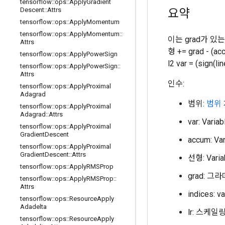
tensorflow
::
ops
::
Apply
Gradient
요약
Descent
::
Attrs
tensorflow
::
ops
::
Apply
Momentum
tensorflow
::
ops
::
Apply
Momentum
::
이는 grad가 있는 
Attrs
형 += grad - (acc
tensorflow
::
ops
::
Apply
Power
Sign
l2 var = (sign(l
tensorflow
::
ops
::
Apply
Power
Sign
::
Attrs
인수:
tensorflow
::
ops
::
Apply
Proximal
Adagrad
범위:
범위
tensorflow
::
ops
::
Apply
Proximal
Adagrad
::
Attrs
var: Var
tensorflow
::
ops
::
Apply
Proximal
Gradient
Descent
accum: V
tensorflow
::
ops
::
Apply
Proximal
Gradient
Descent
::
Attrs
선형: Var
tensorflow
::
ops
::
Apply
RMSProp
grad: 
tensorflow
::
ops
::
Apply
RMSProp
::
Attrs
indices
tensorflow
::
ops
::
Resource
Apply
Adadelta
lr: 스케
tensorflow
::
ops
::
Resource
Apply