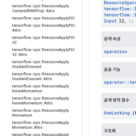
Resource
Spar
tensorflow
::
ops
::
Resource
Apply
tensorflow
::
Centered
RMSProp
::
Attrs
tensorflow
::
tensorflow
::
ops
::
Resource
Apply
Ftrl
Input
l2
,
::
tensorflow
::
ops
::
Resource
Apply
Ftrl
::
Attrs
tensorflow
::
ops
::
Resource
Apply
Ftrl
공개 속성
V2
tensorflow
::
ops
::
Resource
Apply
Ftrl
operation
V2
::
Attrs
tensorflow
::
ops
::
Resource
Apply
Gradient
Descent
공공 기능
tensorflow
::
ops
::
Resource
Apply
Gradient
Descent
::
Attrs
operator
::
te
tensorflow
::
ops
::
Resource
Apply
Keras
Momentum
tensorflow
::
ops
::
Resource
Apply
공개 정적 함수
Keras
Momentum
::
Attrs
tensorflow
::
ops
::
Resource
Apply
Use
Locking
(b
Momentum
tensorflow
::
ops
::
Resource
Apply
Momentum
::
Attrs
구조체
tensorflow
::
ops
::
Resource
Apply