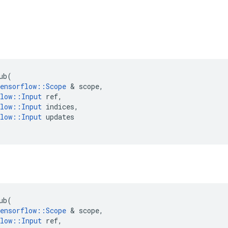
ub
(
ensorflow
::
Scope
&
scope
,
low
::
Input
ref
,
low
::
Input
indices
,
low
::
Input
updates
ub
(
ensorflow
::
Scope
&
scope
,
low
::
Input
ref
,