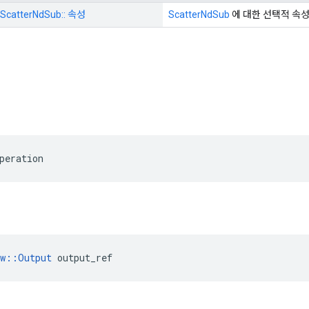
ScatterNdSub:: 속성
ScatterNdSub
에 대한 선택적 속
peration
ow::Output
 output_ref