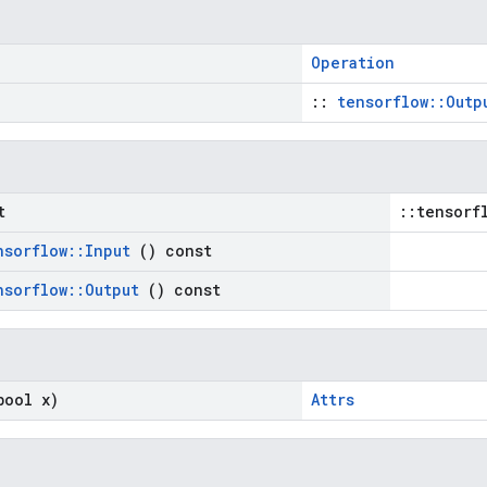
Operation
::
tensorflow::Outp
t
::tensorf
nsorflow
::
Input
() const
nsorflow
::
Output
() const
ool x)
Attrs