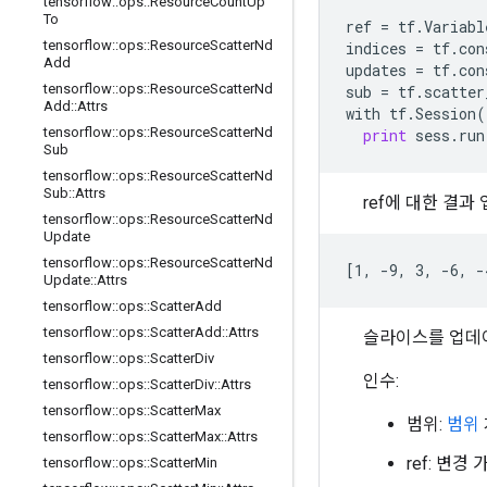
tensorflow
::
ops
::
Resource
Count
Up
To
ref
=
tf
.
Variabl
tensorflow
::
ops
::
Resource
Scatter
Nd
indices
=
tf
.
con
Add
updates
=
tf
.
con
tensorflow
::
ops
::
Resource
Scatter
Nd
sub
=
tf
.
scatter
Add
::
Attrs
with
tf
.
Session
(
tensorflow
::
ops
::
Resource
Scatter
Nd
print
sess
.
run
Sub
tensorflow
::
ops
::
Resource
Scatter
Nd
Sub
::
Attrs
ref에 대한 결
tensorflow
::
ops
::
Resource
Scatter
Nd
Update
tensorflow
::
ops
::
Resource
Scatter
Nd
[1, -9, 3, -6, -
Update
::
Attrs
tensorflow
::
ops
::
Scatter
Add
tensorflow
::
ops
::
Scatter
Add
::
Attrs
슬라이스를 업데
tensorflow
::
ops
::
Scatter
Div
인수:
tensorflow
::
ops
::
Scatter
Div
::
Attrs
tensorflow
::
ops
::
Scatter
Max
범위:
범위
tensorflow
::
ops
::
Scatter
Max
::
Attrs
ref: 변경
tensorflow
::
ops
::
Scatter
Min