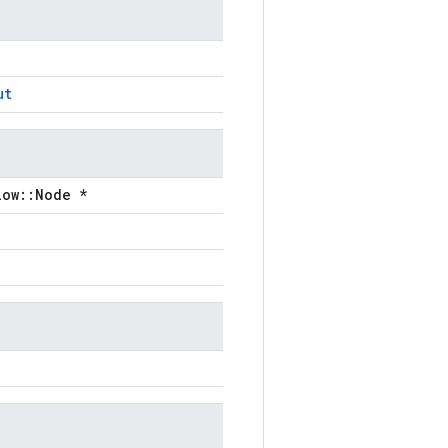
ut
low::Node *