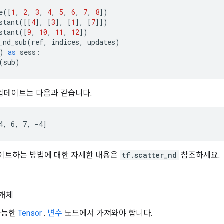
e
([
1
,
2
,
3
,
4
,
5
,
6
,
7
,
8
])
stant
([[
4
],
[
3
],
[
1
],
[
7
]])
stant
([
9
,
10
,
11
,
12
])
_nd_sub
(
ref
,
indices
,
updates
)
)
as
sess
:
(
sub
)
과 업데이트는 다음과 같습니다.
4, 6, 7, -4]
이트하는 방법에 대한 자세한 내용은
tf.scatter_nd
참조하세요.
개체
 가능한
Tensor
.
변수
노드에서 가져와야 합니다.