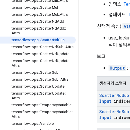
tensorflow
::
ops
::
Scatter
Min
::
Attrs
인덱스:
Te
tensorflow
::
ops
::
Scatter
Mul
업데이트:
tensorflow
::
ops
::
Scatter
Mul
::
Attrs
tensorflow
::
ops
::
Scatter
Nd
Add
선택적 속성(
At
tensorflow
::
ops
::
Scatter
Nd
Add
::
Attrs
use_loc
tensorflow
::
ops
::
Scatter
Nd
Sub
작이 정의되
tensorflow
::
ops
::
Scatter
Nd
Sub
::
Attrs
tensorflow
::
ops
::
Scatter
Nd
Update
보고:
tensorflow
::
ops
::
Scatter
Nd
Update
::
Attrs
Output
:
tensorflow
::
ops
::
Scatter
Sub
tensorflow
::
ops
::
Scatter
Sub
::
Attrs
생성자와 소멸자
tensorflow
::
ops
::
Scatter
Update
tensorflow
::
ops
::
Scatter
Update
::
Scatter
Nd
Sub
Attrs
Input
indice
tensorflow
::
ops
::
Temporary
Variable
Scatter
Nd
Sub
tensorflow
::
ops
::
Temporary
Variable
::
Attrs
Input
indice
tensorflow
::
ops
::
Variable