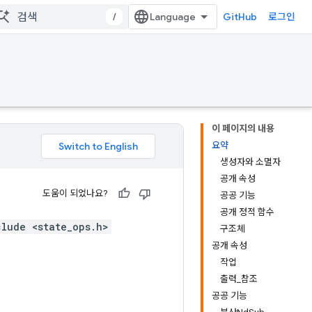
/
GitHub
로그인
이 페이지의 내용
요약
생성자와 소멸자
공개 속성
도움이 되었나요?
공공 기능
공개 정적 함수
clude <state_ops.h>
구조체
공개 속성
작업
출력_참조
공공 기능