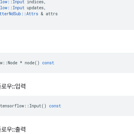
low
::
Input
indices
,
low
::
Input
updates
,
tterNdSub
::
Attrs
&
attrs
w
::
Node
*
node
()
const
플로우
::
입력
tensorflow
::
Input
()
const
플로우
::
출력