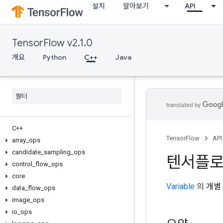
설치
알아보기
API
TensorFlow v2.1.0
개요
Python
C++
Java
C++
TensorFlow
API
array
_
ops
candidate
_
sampling
_
ops
텐서플
control
_
flow
_
ops
core
Variable
의 개별
data
_
flow
_
ops
image
_
ops
io
_
ops