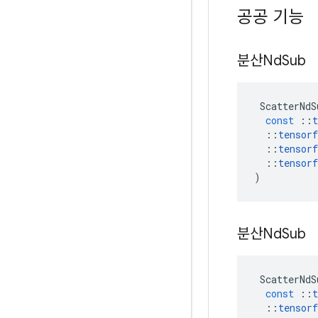
공공 기능
분산Nd
Sub
ScatterNdS
const
::
t
::
tensorf
::
tensorf
::
tensorf
)
분산Nd
Sub
ScatterNdS
const
::
t
::
tensorf