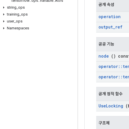
tensorflow
::
ops
::
Variable
::
Attrs
공개 속성
string
_
ops
training
_
ops
operation
user
_
ops
output
_
ref
Namespaces
공공 기능
node
() cons
operator
::
te
operator
::
te
공개 정적 함수
Use
Locking
(b
구조체