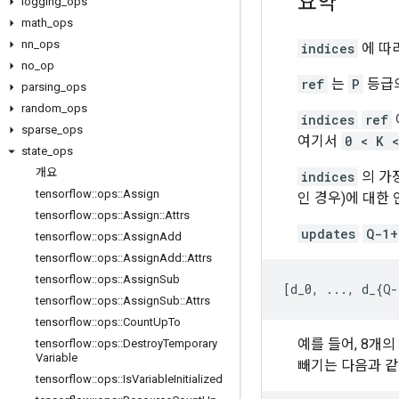
요약
logging
_
ops
math
_
ops
nn
_
ops
indices
에 따
no
_
op
ref
는
P
등급
parsing
_
ops
random
_
ops
indices
ref
sparse
_
ops
여기서
0 < K <
state
_
ops
개요
indices
의 가
tensorflow
::
ops
::
Assign
인 경우)에 대한
tensorflow
::
ops
::
Assign
::
Attrs
updates
Q-1+
tensorflow
::
ops
::
Assign
Add
tensorflow
::
ops
::
Assign
Add
::
Attrs
tensorflow
::
ops
::
Assign
Sub
[
d_0, ..., d_{Q-
tensorflow
::
ops
::
Assign
Sub
::
Attrs
tensorflow
::
ops
::
Count
Up
To
예를 들어, 8개의
tensorflow
::
ops
::
Destroy
Temporary
Variable
빼기는 다음과 같
tensorflow
::
ops
::
Is
Variable
Initialized