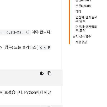
분산NdSub
분산NdSub
마디
연산자::텐서플로
우::입력
연산자::텐서플로
우::출력
.., d_{Q-2}, K]
여야 합니다.
공개 정적 함수
사용잠금
인 경우) 또는 슬라이스(
K < P
해 보겠습니다. Python에서 해당