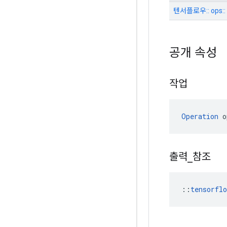
텐서플로우:: ops:: 
공개 속성
작업
Operation
 o
출력
_
참조
::
tensorfl