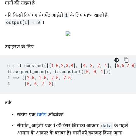
मानों की संख्या है।
यदि किसी दिए गए सेगमेंट आईडी
i
के लिए माध्य खाली है,
output[i] = 0
।
उदाहरण के लिए:
c
=
tf
.
constant
([[
1.0
,
2
,
3
,
4
],
[
4
,
3
,
2
,
1
],
[
5
,
6
,
7
,
8
tf
.
segment_mean
(
c
,
tf
.
constant
([
0
,
0
,
1
]))
#
==>
[[
2.5
,
2.5
,
2.5
,
2.5
],
#
[
5
,
6
,
7
,
8
]]
तर्क:
स्कोप: एक
स्कोप
ऑब्जेक्ट
सेगमेंट_आईडी: एक 1-डी टेंसर जिसका आकार
data
के पहले
आयाम के आकार के बराबर है। मानों को क्रमबद्ध किया जाना