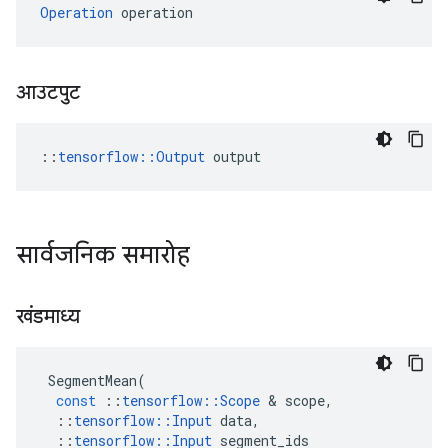
Operation
 operation
आउटपुट
::
tensorflow::Output
 output
सार्वजनिक समारोह
खंडमाध्य
SegmentMean
(
const
::
tensorflow
::
Scope
&
scope
,
::
tensorflow
::
Input
data
,
::
tensorflow
::
Input
segment_ids