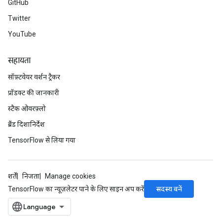
GitHub
Twitter
YouTube
सहायता
सॉफ़्टवेयर वर्शन ट्रैकर
प्रॉडक्ट की जानकारी
स्टैक ओवरफ़्लो
ब्रैंड दिशानिर्देश
TensorFlow से लिया गया
शर्तें
निजता
Manage cookies
सदस्य बनें
TensorFlow का न्यूज़लेटर पाने के लिए साइन अप करें