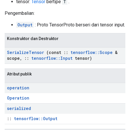
tensor:
Tensor
bertipe
T
.
Pengembalian:
Output
: Proto TensorProto berseri dari tensor input.
Konstruktor dan Destruktor
Serialize
Tensor
(const
::
tensorflow
::
Scope
&
scope
,
::
tensorflow
::
Input
tensor)
Atribut publik
operation
Operation
serialized
::
tensorflow::Output