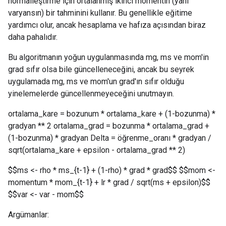
normalleştirme için ortalanmış ikinci momentin (yani
varyansın) bir tahminini kullanır. Bu genellikle eğitime
yardımcı olur, ancak hesaplama ve hafıza açısından biraz
daha pahalıdır.
Bu algoritmanın yoğun uygulanmasında mg, ms ve mom'in
grad sıfır olsa bile güncelleneceğini, ancak bu seyrek
uygulamada mg, ms ve mom'un grad'ın sıfır olduğu
yinelemelerde güncellenmeyeceğini unutmayın.
ortalama_kare = bozunum * ortalama_kare + (1-bozunma) *
gradyan ** 2 ortalama_grad = bozunma * ortalama_grad +
(1-bozunma) * gradyan Delta = öğrenme_oranı * gradyan /
sqrt(ortalama_kare + epsilon - ortalama_grad ** 2)
$$ms <- rho * ms_{t-1} + (1-rho) * grad * grad$$ $$mom <-
momentum * mom_{t-1} + lr * grad / sqrt(ms + epsilon)$$
$$var <- var - mom$$
Argümanlar: