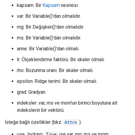
kapsam: Bir
Kapsam
nesnesi
var: Bir Variable()'dan olmalıdır.
mg: Bir Değişken()'den olmalıdır.
ms: Bir Variable()'dan olmalıdır.
anne: Bir Variable()'dan olmalı.
lr: Ölçeklendirme faktörü. Bir skaler olmalı.
rho: Bozunma oranı. Bir skaler olmalı.
epsilon: Ridge terimi. Bir skaler olmalı.
grad: Gradyan.
indeksler: var, ms ve mom'un birinci boyutuna ait
indekslerin bir vektörü.
İsteğe bağlı özellikler (bkz.
Attrs
):
use_locking:
True
ise var, mg, ms ve mom