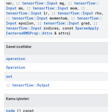
var
,
::
tensorflow
::
Input
mg
,
::
tensorflow
::
Input
ms
,
::
tensorflow
::
Input
mom
,
::
tensorflow
::
Input
lr
,
::
tensorflow
::
Input
rho
,
::
tensorflow
::
Input
momentum
,
::
tensorflow
::
Input
epsilon
,
::
tensorflow
::
Input
grad
,
::
tensorflow
::
Input
indices
,
const
Sparse
Apply
Centered
RMSProp
::
Attrs
& attrs)
Genel özellikler
operation
Operation
out
::
tensorflow::Output
Kamu işlevleri
node
() const