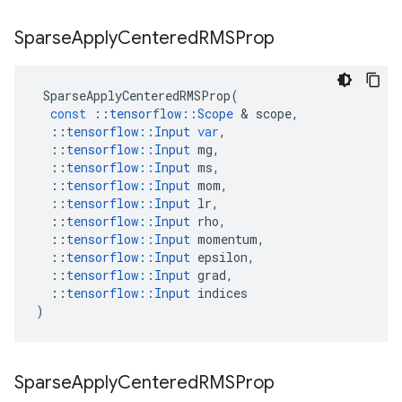
Sparse
Apply
Centered
RMSProp
SparseApplyCenteredRMSProp
(
const
::
tensorflow
::
Scope
&
scope
,
::
tensorflow
::
Input
var
,
::
tensorflow
::
Input
mg
,
::
tensorflow
::
Input
ms
,
::
tensorflow
::
Input
mom
,
::
tensorflow
::
Input
lr
,
::
tensorflow
::
Input
rho
,
::
tensorflow
::
Input
momentum
,
::
tensorflow
::
Input
epsilon
,
::
tensorflow
::
Input
grad
,
::
tensorflow
::
Input
indices
)
Sparse
Apply
Centered
RMSProp