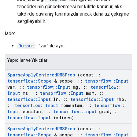
tensörlerinin güncellenmesi bir kilitle korunur; aksi
takdirde davranış tanımsızdır ancak daha az çekişme
sergileyebilir.
İade:
Output
: "var" ile aynı.
Yapıcılar ve Yıkıcılar
Sparse
Apply
Centered
RMSProp
(const
::
tensorflow
::
Scope
& scope
,
::
tensorflow
::
Input
var
,
::
tensorflow
::
Input
mg
,
::
tensorflow
::
Input
ms
,
::
tensorflow
::
Input
mom
,
::
tensorflow
::
Input
lr
,
::
tensorflow
::
Input
rho
,
::
tensorflow
::
Input
momentum
,
::
tensorflow
::
Input
epsilon
,
::
tensorflow
::
Input
grad
,
::
tensorflow
::
Input
indices)
Sparse
Apply
Centered
RMSProp
(const
::
tensorflow
::
Scope
& scope
,
::
tensorflow
::
Input