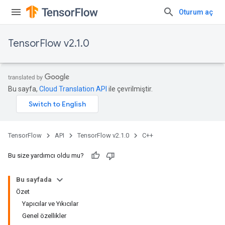
Oturum aç
TensorFlow v2.1.0
Bu sayfa,
Cloud Translation API
ile çevrilmiştir.
TensorFlow
API
TensorFlow v2.1.0
C++
Bu size yardımcı oldu mu?
Bu sayfada
Özet
Yapıcılar ve Yıkıcılar
Genel özellikler