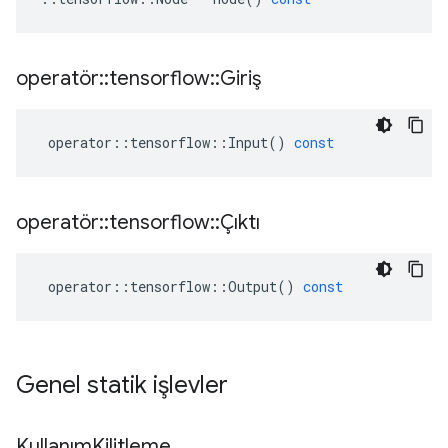
operatör
::
tensorflow
::
Giriş
operator
::
tensorflow
::
Input
()
const
operatör
::
tensorflow
::
Çıktı
operator
::
tensorflow
::
Output
()
const
Genel statik işlevler
Kullanım
Kilitleme