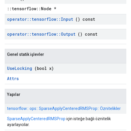
::tensorflow::Node *
operator
::
tensorflow
::
Input
() const
operator
::
tensorflow
::
Output
() const
Genel statik işlevler
Use
Locking
(bool x)
Attrs
Yapılar
tensorflow:: ops:: SparseApplyCenteredRMSProp:: Öznitelikler
SparseApplyCenteredRMSProp
için isteğe bağlı öznitelik
ayarlayıcılar.