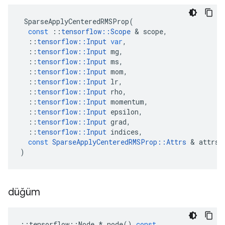
SparseApplyCenteredRMSProp
(
const
::
tensorflow
::
Scope
&
scope
,
::
tensorflow
::
Input
var
,
::
tensorflow
::
Input
mg
,
::
tensorflow
::
Input
ms
,
::
tensorflow
::
Input
mom
,
::
tensorflow
::
Input
lr
,
::
tensorflow
::
Input
rho
,
::
tensorflow
::
Input
momentum
,
::
tensorflow
::
Input
epsilon
,
::
tensorflow
::
Input
grad
,
::
tensorflow
::
Input
indices
,
const
SparseApplyCenteredRMSProp
::
Attrs
&
attrs
)
düğüm
::
tensorflow
::
Node
*
node
()
const