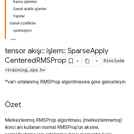
Kamu işlevleri
Genel statik işlevler
Yapılar
Genel özellikler
operasyon
tensor akışı
::
işlem
::
Sparse
Apply
Centered
RMSProp
#include
<training_ops.h>
'*var'ı ortalanmış RMSProp algoritmasına göre güncelleyin.
Özet
Merkezlenmiş RMSProp algoritması, (merkezlenmemiş)
ikinci anı kullanan normal RMSProp'un aksine,