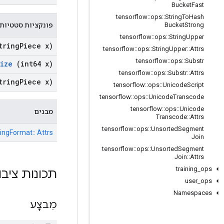
Bucket
Fast
tensorflow
::
ops
::
String
To
Hash
פונקציות סטטיות 
Bucket
Strong
tensorflow
::
ops
::
String
Upper
tring
Piece x)
tensorflow
::
ops
::
String
Upper
::
Attrs
tensorflow
::
ops
::
Substr
ize
(int64 x)
tensorflow
::
ops
::
Substr
::
Attrs
tring
Piece x)
tensorflow
::
ops
::
Unicode
Script
tensorflow
::
ops
::
Unicode
Transcode
tensorflow
::
ops
::
Unicode
מבנים
Transcode
::
Attrs
tensorflow
::
ops
::
Unsorted
Segment
ringFormat:: Attrs
Join
tensorflow
::
ops
::
Unsorted
Segment
Join
::
Attrs
training
_
ops
תכונות ציבו
user
_
ops
Namespaces
מִבצָע