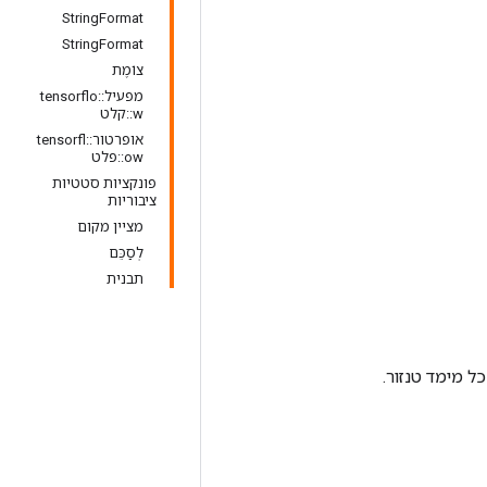
StringFormat
StringFormat
צוֹמֶת
מפעיל::tensorflo
w::קלט
אופרטור::tensorfl
ow::פלט
פונקציות סטטיות
ציבוריות
מציין מקום
לְסַכֵּם
תבנית
ל מימד טנזור.