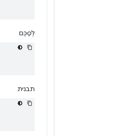
לְסַכֵּם
תבנית