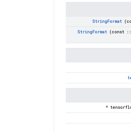
String
Format
(c
String
Format
(const
:
t