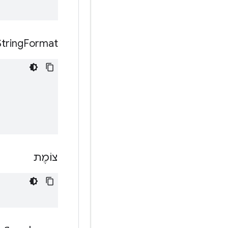
String
Format
צוֹמֶת