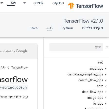
התקנה
למידה
API
TensorFlow v2.1.0
סקירה כללית
Python
C++
Java
C++
API
TensorFlow
array
_
ops
candidate
_
sampling
_
ops
nsorflow
control
_
flow
_
ops
core
<string_ops.h>
data
_
flow
_
ops
עיצוב תבנית מחרו
image
_
ops
io
_
ops