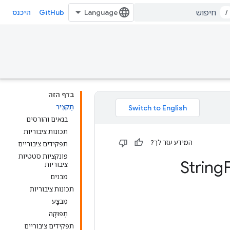
GitHub
/
היכנס
בדף הזה
תַקצִיר
בנאים והורסים
תכונות ציבוריות
המידע עזר לך?
תפקידים ציבוריים
פונקציות סטטיות
ציבוריות
מבנים
תכונות ציבוריות
מִבצָע
תְפוּקָה
תפקידים ציבוריים