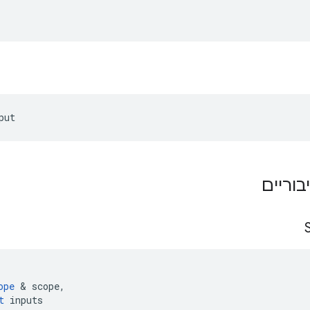
put
בוריים
ope
&
scope
,
t
inputs