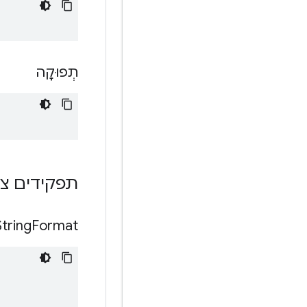
תְפוּקָה
תפקידים צי
String
Format