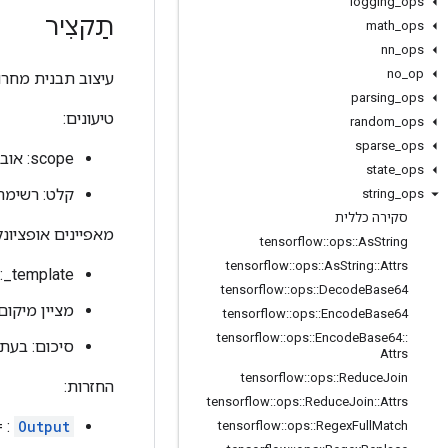
logging
_
ops
תַקצִיר
math
_
ops
nn
_
ops
no
_
op
עיצוב תבנית מחרו
parsing
_
ops
טיעונים:
random
_
ops
sparse
_
ops
scope: אובייקט
state
_
ops
קלט: רשימת 
string
_
ops
סקירה כללית
מאפיינים אופציונל
tensorflow
::
ops
::
As
String
tensorflow
::
ops
::
As
String
::
Attrs
template_: מחרוזת, התבנית לעיצוב סיכומי טנסור.
tensorflow
::
ops
::
Decode
Base64
מציין מיקום
tensorflow
::
ops
::
Encode
Base64
tensorflow
::
ops
::
Encode
Base64
::
סיכום: בעת 
Attrs
tensorflow
::
ops
::
Reduce
Join
החזרות:
tensorflow
::
ops
::
Reduce
Join
::
Attrs
Output
: 
tensorflow
::
ops
::
Regex
Full
Match