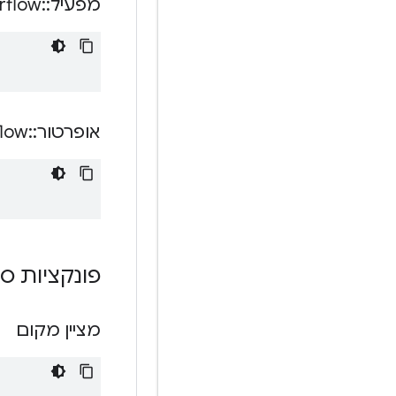
מפעיל
::
rflow
אופרטור
::
flow
פונקציות ס
מציין מקום