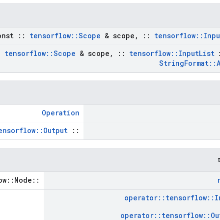
onst
::
tensorflow
::
Scope
& scope
,
::
tensorflow
::
Inpu
:
tensorflow
::
Scope
& scope
,
::
tensorflow
::
Input
List
i
String
Format
::
Operation
ensorflow::Output
::
::tensorflow::Node *
operator
::
tensorflow
::
I
operator
::
tensorflow
::
Ou