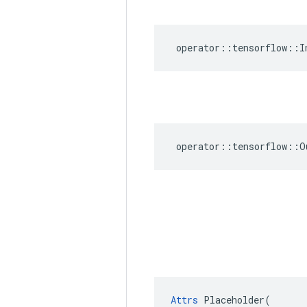
operator
::
tensorflow
::
I
operator
::
tensorflow
::
O
Attrs
 Placeholder(
