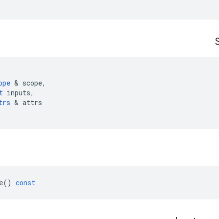
ope
&
scope
,
t
inputs
,
trs
&
attrs
e
()
const