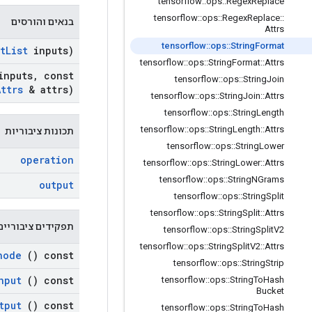
tensorflow
::
ops
::
Regex
Replace
tensorflow
::
ops
::
Regex
Replace
::
בנאים והורסים
Attrs
tensorflow
::
ops
::
String
Format
t
List
inputs)
tensorflow
::
ops
::
String
Format
::
Attrs
nputs
,
const
tensorflow
::
ops
::
String
Join
Attrs
& attrs)
tensorflow
::
ops
::
String
Join
::
Attrs
tensorflow
::
ops
::
String
Length
tensorflow
::
ops
::
String
Length
::
Attrs
תכונות ציבוריות
tensorflow
::
ops
::
String
Lower
operation
tensorflow
::
ops
::
String
Lower
::
Attrs
tensorflow
::
ops
::
String
NGrams
output
tensorflow
::
ops
::
String
Split
tensorflow
::
ops
::
String
Split
::
Attrs
תפקידים ציבוריים
tensorflow
::
ops
::
String
Split
V2
tensorflow
::
ops
::
String
Split
V2
::
Attrs
node
() const
tensorflow
::
ops
::
String
Strip
nput
() const
tensorflow
::
ops
::
String
To
Hash
Bucket
tput
() const
tensorflow
::
ops
::
String
To
Hash