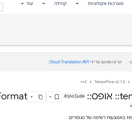
מערכות אקולוגיות
קהילה
עוד
דף זה תורגם על ידי
Cloud Translation API
.
C++
TensorFlow v2.1.0
te
::
אופס
::
String
Format
#include
זת באמצעות רשימה של טנסורים.