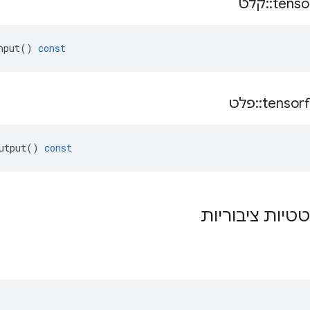
tenso
::
קלט
nput
()
const
tensor
::
פלט
utput
()
const
טטיות ציבוריות