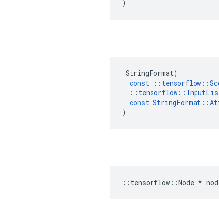
)
StringFormat
(
const
::
tensorflow
::
Sc
::
tensorflow
::
InputLis
const
StringFormat
::
At
)
::
tensorflow
::
Node
*
nod