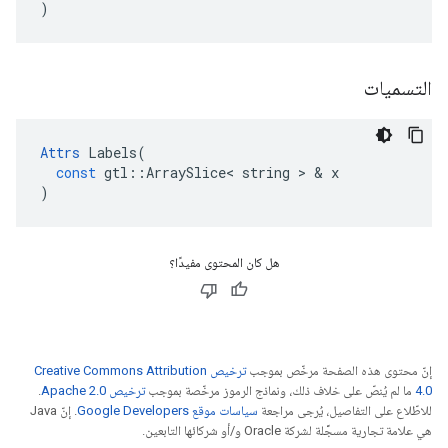
)
التسميات
Attrs
Labels
(
const
gtl
::
ArraySlice
<
string
>
&
x
)
هل كان المحتوى مفيدًا؟
إنّ محتوى هذه الصفحة مرخّص بموجب
ترخيص Creative Commons Attribution
4.0‏
ما لم يُنصّ على خلاف ذلك، ونماذج الرموز مرخّصة بموجب
ترخيص Apache 2.0‏
.
للاطّلاع على التفاصيل، يُرجى مراجعة
سياسات موقع Google Developers‏
. إنّ Java
هي علامة تجارية مسجَّلة لشركة Oracle و/أو شركائها التابعين.