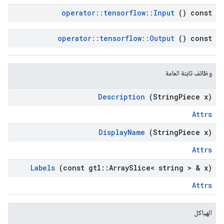
operator
::
tensorflow
::
Input
() const
operator
::
tensorflow
::
Output
() const
وظائف ثابتة العامة
Description
(String
Piece x)
Attrs
Display
Name
(String
Piece x)
Attrs
Labels
(const gtl
::
Array
Slice< string > & x)
Attrs
الهياكل