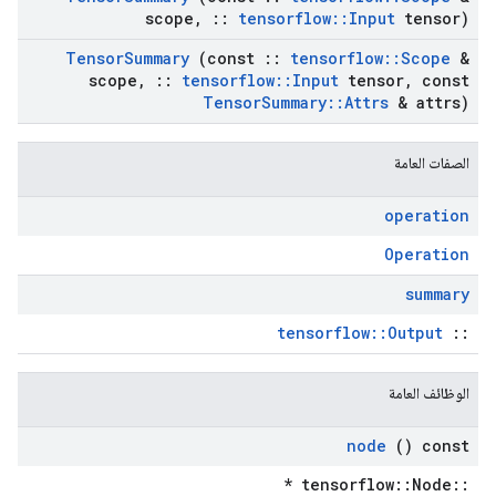
scope
,
::
tensorflow
::
Input
tensor)
Tensor
Summary
(const
::
tensorflow
::
Scope
&
scope
,
::
tensorflow
::
Input
tensor
,
const
Tensor
Summary
::
Attrs
& attrs)
الصفات العامة
operation
Operation
summary
tensorflow::Output
::
الوظائف العامة
node
() const
::tensorflow::Node *