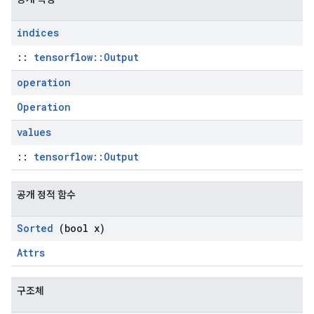
indices
::
tensorflow::Output
operation
Operation
values
::
tensorflow::Output
공개 정적 함수
Sorted
(bool x)
Attrs
구조체