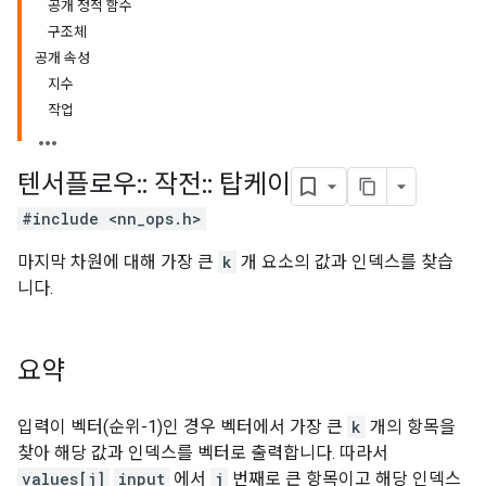
공개 정적 함수
구조체
공개 속성
지수
작업
텐서플로우
::
작전
::
탑케이
#include <nn_ops.h>
마지막 차원에 대해 가장 큰
k
개 요소의 값과 인덱스를 찾습
니다.
요약
입력이 벡터(순위-1)인 경우 벡터에서 가장 큰
k
개의 항목을
찾아 해당 값과 인덱스를 벡터로 출력합니다. 따라서
values[j]
input
에서
j
번째로 큰 항목이고 해당 인덱스