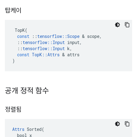
탑케이
TopK
(
const
::
tensorflow
::
Scope
&
scope
,
::
tensorflow
::
Input
input
,
::
tensorflow
::
Input
k
,
const
TopK
::
Attrs
&
attrs
)
공개 정적 함수
정렬됨
Attrs
 Sorted(

  bool x
