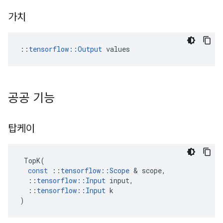
가치
::
tensorflow::Output
 values
공공 기능
탑케이
TopK
(
const
::
tensorflow
::
Scope
&
scope
,
::
tensorflow
::
Input
input
,
::
tensorflow
::
Input
k
)