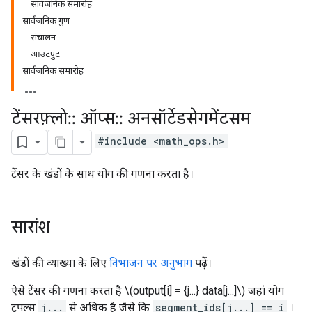
सार्वजनिक समारोह
सार्वजनिक गुण
संचालन
आउटपुट
सार्वजनिक समारोह
टेंसरफ़्लो
::
ऑप्स
::
अनसॉर्टेडसेगमेंटसम
#include <math_ops.h>
टेंसर के खंडों के साथ योग की गणना करता है।
सारांश
खंडों की व्याख्या के लिए
विभाजन पर अनुभाग
पढ़ें।
ऐसे टेंसर की गणना करता है \(output[i] = {j...} data[j...]\) जहां योग
टुपल्स
j...
से अधिक है जैसे कि
segment_ids[j...] == i
।