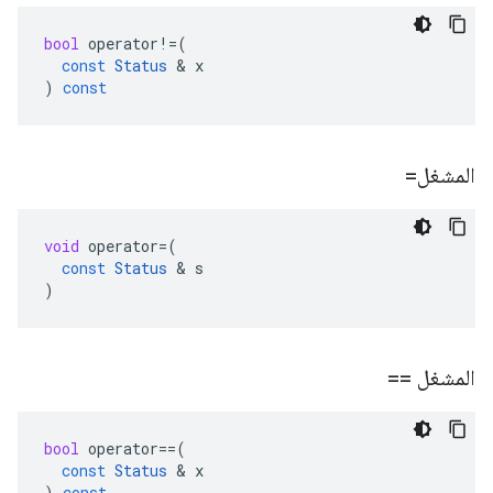
bool
operator
!=
(
const
Status
&
x
)
const
المشغل=
void
operator
=
(
const
Status
&
s
)
المشغل ==
bool
operator
==
(
const
Status
&
x
)
const