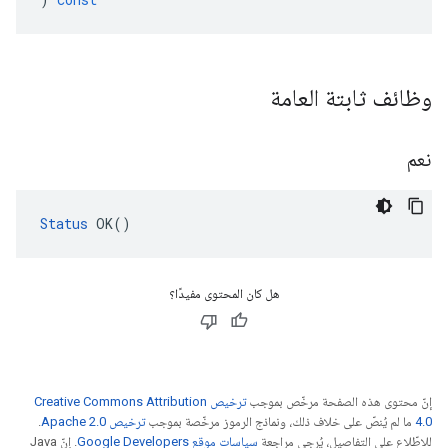
وظائف ثابتة العامة
نعم
Status
 OK()
هل كان المحتوى مفيدًا؟
إنّ محتوى هذه الصفحة مرخّص بموجب
ترخيص Creative Commons Attribution
4.0‏
ما لم يُنصّ على خلاف ذلك، ونماذج الرموز مرخّصة بموجب
ترخيص Apache 2.0‏
.
للاطّلاع على التفاصيل، يُرجى مراجعة
سياسات موقع Google Developers‏
. إنّ Java