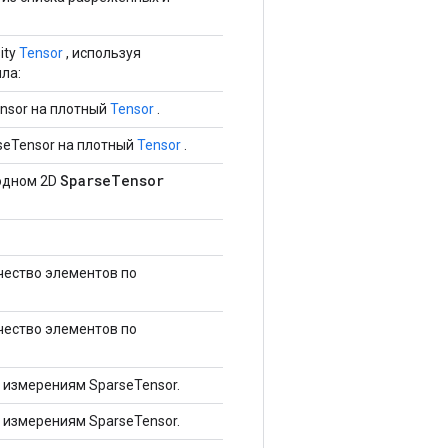
ity
Tensor
, используя
ла:
nsor на плотный
Tensor
.
seTensor на плотный
Tensor
.
SparseTensor
ходном 2D
чество элементов по
чество элементов по
 измерениям SparseTensor.
 измерениям SparseTensor.