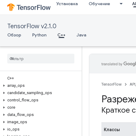
Установка
Обучение
AP
TensorFlow v2.1.0
Обзор
Python
C++
Java
C++
TensorFlow
API
array
_
ops
candidate
_
sampling
_
ops
Разреж
control
_
flow
_
ops
core
Краткое 
data
_
flow
_
ops
image
_
ops
io
_
ops
Классы