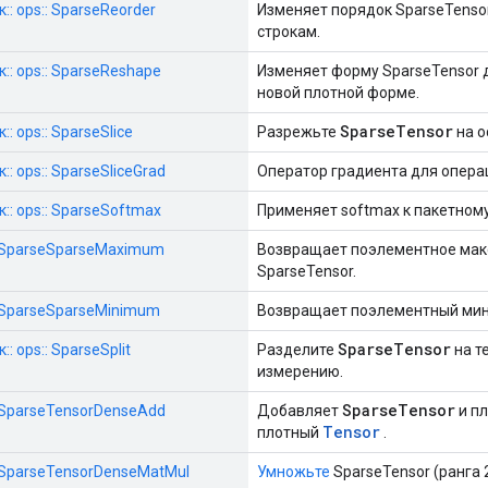
:: ops:: SparseReorder
Изменяет порядок SparseTensor
строкам.
:: ops:: SparseReshape
Изменяет форму SparseTensor 
новой плотной форме.
SparseTensor
: ops:: SparseSlice
Разрежьте
на о
: ops:: SparseSliceGrad
Оператор градиента для опер
:: ops:: SparseSoftmax
Применяет softmax к пакетном
s::SparseSparseMaximum
Возвращает поэлементное мак
SparseTensor.
::SparseSparseMinimum
Возвращает поэлементный мини
SparseTensor
: ops:: SparseSplit
Разделите
на т
измерению.
SparseTensor
::SparseTensorDenseAdd
Добавляет
и п
Tensor
плотный
.
::SparseTensorDenseMatMul
Умножьте
SparseTensor (ранга 