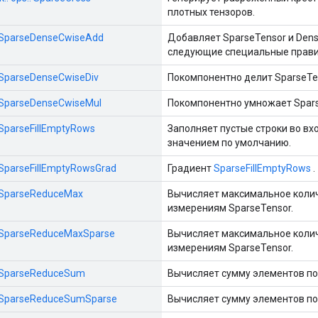
плотных тензоров.
::SparseDenseCwiseAdd
Добавляет SparseTensor и Dens
следующие специальные прави
::SparseDenseCwiseDiv
Покомпонентно делит SparseTe
::SparseDenseCwiseMul
Покомпонентно умножает Spar
::SparseFillEmptyRows
Заполняет пустые строки во в
значением по умолчанию.
::SparseFillEmptyRowsGrad
Градиент
SparseFillEmptyRows
.
::SparseReduceMax
Вычисляет максимальное коли
измерениям SparseTensor.
::SparseReduceMaxSparse
Вычисляет максимальное коли
измерениям SparseTensor.
::SparseReduceSum
Вычисляет сумму элементов по
s::SparseReduceSumSparse
Вычисляет сумму элементов по