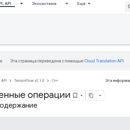
I, API
Экосистема
Ещё
Эта страница переведена с помощью
Cloud Translation API
.
, API
TensorFlow v2.1.0
C++
Эта информац
енные операции
содержание