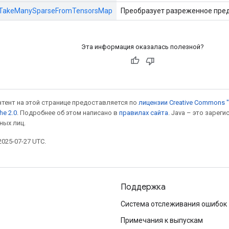
s::TakeManySparseFromTensorsMap
Преобразует разреженное пред
Эта информация оказалась полезной?
онтент на этой странице предоставляется по
лицензии Creative Commons "
he 2.0
. Подробнее об этом написано в
правилах сайта
. Java – это заре
ных лиц.
025-07-27 UTC.
Поддержка
Система отслеживания ошибок
Примечания к выпускам