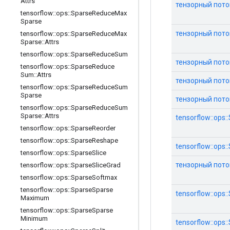
Attrs
тензорный поток
tensorflow
::
ops
::
Sparse
Reduce
Max
Sparse
тензорный поток
tensorflow
::
ops
::
Sparse
Reduce
Max
Sparse
::
Attrs
tensorflow
::
ops
::
Sparse
Reduce
Sum
тензорный поток:
tensorflow
::
ops
::
Sparse
Reduce
Sum
::
Attrs
тензорный поток:
tensorflow
::
ops
::
Sparse
Reduce
Sum
Sparse
тензорный поток
tensorflow
::
ops
::
Sparse
Reduce
Sum
Sparse
::
Attrs
tensorflow::op
tensorflow
::
ops
::
Sparse
Reorder
tensorflow
::
ops
::
Sparse
Reshape
tensorflow::ops
tensorflow
::
ops
::
Sparse
Slice
тензорный поток:
tensorflow
::
ops
::
Sparse
Slice
Grad
tensorflow
::
ops
::
Sparse
Softmax
tensorflow
::
ops
::
Sparse
Sparse
tensorflow::ops
Maximum
tensorflow
::
ops
::
Sparse
Sparse
Minimum
tensorflow::ops