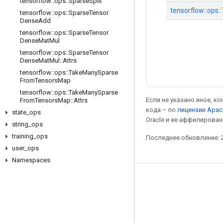
tensorflow
::
ops
::
Sparse
Split
tensorflow::op
tensorflow
::
ops
::
Sparse
Tensor
Dense
Add
tensorflow
::
ops
::
Sparse
Tensor
Dense
Mat
Mul
tensorflow
::
ops
::
Sparse
Tensor
Dense
Mat
Mul
::
Attrs
tensorflow
::
ops
::
Take
Many
Sparse
From
Tensors
Map
tensorflow
::
ops
::
Take
Many
Sparse
Если не указано иное, к
From
Tensors
Map
::
Attrs
кода – по
лицензии Apac
state
_
ops
Oracle и ее аффилирован
string
_
ops
training
_
ops
Последнее обновление: 2
user
_
ops
Namespaces
Мы в социальных сетях
Блог
Форум