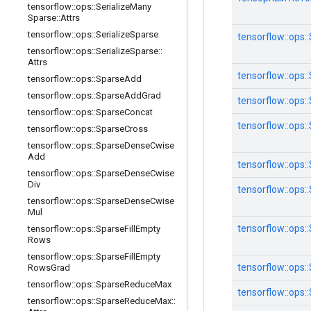
tensorflow
::
ops
::
Serialize
Many
Sparse
::
Attrs
tensorflow
::
ops
::
Serialize
Sparse
tensorflow::ops
tensorflow
::
ops
::
Serialize
Sparse
::
Attrs
tensorflow::ops
tensorflow
::
ops
::
Sparse
Add
tensorflow
::
ops
::
Sparse
Add
Grad
tensorflow::ops
tensorflow
::
ops
::
Sparse
Concat
tensorflow::ops
tensorflow
::
ops
::
Sparse
Cross
tensorflow
::
ops
::
Sparse
Dense
Cwise
Add
tensorflow::ops
tensorflow
::
ops
::
Sparse
Dense
Cwise
Div
tensorflow::ops
tensorflow
::
ops
::
Sparse
Dense
Cwise
Mul
tensorflow::ops
tensorflow
::
ops
::
Sparse
Fill
Empty
Rows
tensorflow
::
ops
::
Sparse
Fill
Empty
tensorflow::ops
Rows
Grad
tensorflow
::
ops
::
Sparse
Reduce
Max
tensorflow::op
tensorflow
::
ops
::
Sparse
Reduce
Max
::