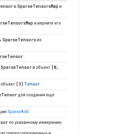
Tensor
SparseTensorsMap
в
и
rseTensorsMap
и верните его
SparseTensors
ть
из
.
rseTensor
.
SparseTensor
[N,
й
в объект
[3]
Tensor
 объект
.
eTensor
для создания еще
ации
SparseAdd
.
nsor
по указанному измерению.
 из списка разреженных и