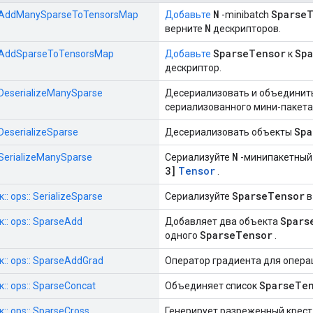
N
Sparse
s::AddManySparseToTensorsMap
Добавьте
-minibatch
N
верните
дескрипторов.
SparseTensor
Spa
s::AddSparseToTensorsMap
Добавьте
к
дескриптор.
::DeserializeManySparse
Десериализовать и объедини
сериализованного мини-пакета
Spa
:DeserializeSparse
Десериализовать объекты
N
:SerializeManySparse
Сериализуйте
-минипакетны
3]
Tensor
.
SparseTensor
: ops:: SerializeSparse
Сериализуйте
в
Spars
:: ops:: SparseAdd
Добавляет два объекта
SparseTensor
одного
.
:: ops:: SparseAddGrad
Оператор градиента для опер
SparseTe
:: ops:: SparseConcat
Объединяет список
:: ops:: SparseCross
Генерирует разреженный крест