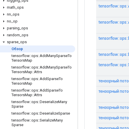
logging
_
ops
tensorflow::op
math
_
ops
nn
_
ops
no
_
op
tensorflow::op
parsing
_
ops
random
_
ops
tensorflow::ops
sparse
_
ops
Обзор
tensorflow::ops:
tensorflow
::
ops
::
Add
Many
Sparse
To
Tensors
Map
tensorflow::ops:
tensorflow
::
ops
::
Add
Many
Sparse
To
Tensors
Map
::
Attrs
tensorflow
::
ops
::
Add
Sparse
To
тензорный поток:
Tensors
Map
tensorflow
::
ops
::
Add
Sparse
To
тензорный поток
Tensors
Map
::
Attrs
tensorflow
::
ops
::
Deserialize
Many
Sparse
тензорный поток
tensorflow
::
ops
::
Deserialize
Sparse
тензорный поток
tensorflow
::
ops
::
Serialize
Many
Sparse
тензорный поток