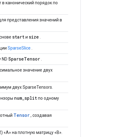
 в канонический порядок по
для представления значений в
start
size
снове
и
.
ации
SparseSlice
.
SparseTensor
у ND
.
симальное значение двух
мум двух SparseTensors.
num_split
ензоры
по одному
Tensor
лотный
, создавая
2) «A» на плотную матрицу «B».