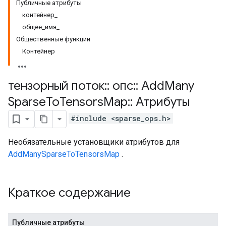
Публичные атрибуты
контейнер_
общее_имя_
Общественные функции
Контейнер
тензорный поток
::
опс
::
Add
Many
Sparse
To
Tensors
Map
::
Атрибуты
#include <sparse_ops.h>
Необязательные установщики атрибутов для
AddManySparseToTensorsMap
.
Краткое содержание
Публичные атрибуты