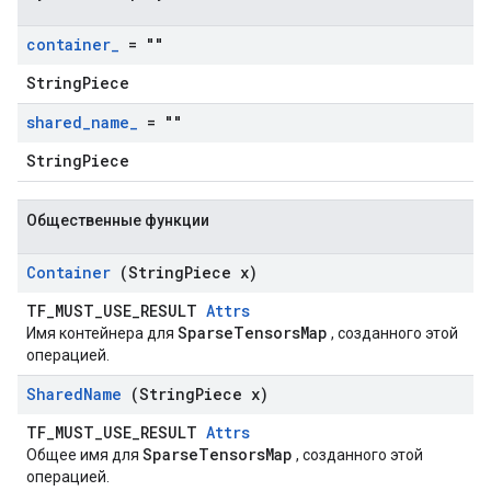
container
_
= ""
StringPiece
shared
_
name
_
= ""
StringPiece
Общественные функции
Container
(String
Piece x)
TF_MUST_USE_RESULT
Attrs
SparseTensorsMap
Имя контейнера для
, созданного этой
операцией.
Shared
Name
(String
Piece x)
TF_MUST_USE_RESULT
Attrs
SparseTensorsMap
Общее имя для
, созданного этой
операцией.