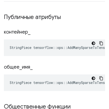
Публичные атрибуты
контейнер
_
StringPiece tensorflow::ops::AddManySparseToTenso
общее
_
имя
_
StringPiece tensorflow::ops::AddManySparseToTenso
Общественные функции