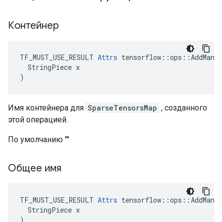
Контейнер
TF_MUST_USE_RESULT 
Attrs
 tensorflow::ops::AddManyS
  StringPiece x

)
Имя контейнера для
SparseTensorsMap
, созданного
этой операцией.
По умолчанию ""
Общее имя
TF_MUST_USE_RESULT 
Attrs
 tensorflow::ops::AddManyS
  StringPiece x

)