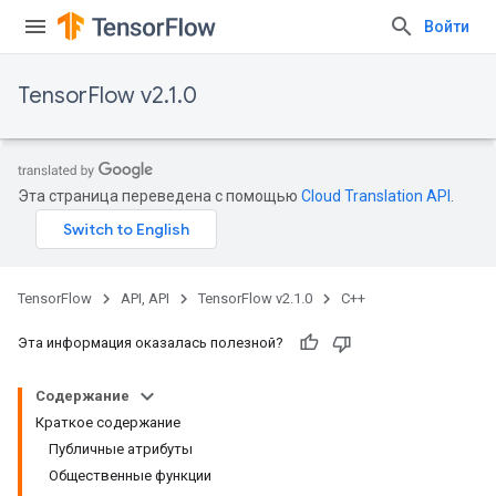
Войти
TensorFlow v2.1.0
Эта страница переведена с помощью
Cloud Translation API
.
TensorFlow
API, API
TensorFlow v2.1.0
C++
Эта информация оказалась полезной?
Содержание
Краткое содержание
Публичные атрибуты
Общественные функции