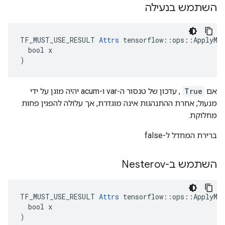
השתמש בנעילה
TF_MUST_USE_RESULT 
Attrs
 tensorflow::ops::ApplyMom
  bool x

)
אם
True
, עדכון של טנסור ה-var ו-acum יהיה מוגן על ידי
מנעול; אחרת ההתנהגות אינה מוגדרת, אך עלולה להפגין פחות
מחלוקת.
ברירת המחדל ל-false
השתמש ב-Nesterov
TF_MUST_USE_RESULT 
Attrs
 tensorflow::ops::ApplyMom
  bool x

)