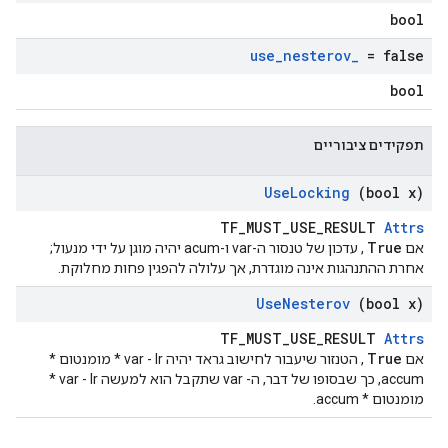
bool
use
_
nesterov
_
= false
bool
תפקידים ציבוריים
Use
Locking
(bool x)
TF_MUST_USE_RESULT
Attrs
True
אם
, עדכון של טנסור ה-var ו-acum יהיה מוגן על ידי מנעול;
אחרת ההתנהגות אינה מוגדרת, אך עלולה להפגין פחות מחלוקת.
Use
Nesterov
(bool x)
TF_MUST_USE_RESULT
Attrs
True
אם
, הטנזור שיעבור לחישוב גראד יהיה var - lr * מומנטום *
accum, כך שבסופו של דבר, ה- var שתקבל הוא למעשה var - lr *
מומנטום * accum.