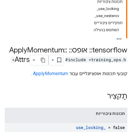
תכונות ציבוריות
use_locking_
use_nesterov_
תפקידים ציבוריים
השתמש בנעילה
tensorflow
::
אופס
::
Apply
::
Momentum
Attrs
#include <training_ops.h>
קובעי תכונות אופציונליים עבור
ApplyMomentum
.
תַקצִיר
תכונות ציבוריות
use
_
locking
_
= false