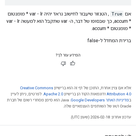
אם
True
, הטנזור שיעבור לחישוב גראד יהיה var - lr * מומנטום
* accum, כך שבסופו של דבר, ה- var שתקבל הוא למעשה var - lr
* מומנטום * accum.
ברירת המחדל ל-false
המידע עזר לך?
אלא אם צוין אחרת, התוכן של דף זה הוא ברישיון
Creative Commons
Attribution 4.0
ודוגמאות הקוד הן ברישיון
Apache 2.0
. לפרטים, ניתן לעיין
ב
מדיניות האתר Google Developers‏
.‏ Java הוא סימן מסחרי רשום של חברת
Oracle ו/או של השותפים העצמאיים שלה.
עדכון אחרון: 2026-02-18 (שעון UTC).