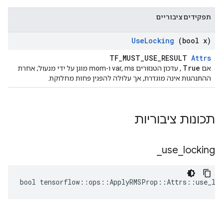
תפקידים ציבוריים
Use
Locking
(bool x)
TF_MUST_USE_RESULT
Attrs
True
אם
, עדכון הטנזורים var, ms ו-mom מוגן על ידי מנעול; אחרת
ההתנהגות אינה מוגדרת, אך עלולה להפגין פחות מחלוקת.
תכונות ציבוריות
_
use
_
locking
bool tensorflow::ops::ApplyRMSProp::Attrs::use_loc