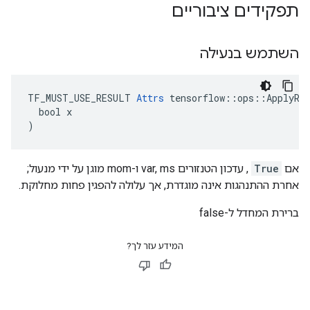
תפקידים ציבוריים
השתמש בנעילה
TF_MUST_USE_RESULT 
Attrs
 tensorflow::ops::ApplyRMS
  bool x

)
אם
True
, עדכון הטנזורים var, ms ו-mom מוגן על ידי מנעול;
אחרת ההתנהגות אינה מוגדרת, אך עלולה להפגין פחות מחלוקת.
ברירת המחדל ל-false
המידע עזר לך?