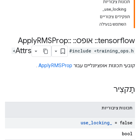
תכונות ציבוריות
use_locking_
תפקידים ציבוריים
השתמש בנעילה
tensorflow
::
אופס
::
Apply
::
RMSProp
Attrs
#include <training_ops.h>
קובעי תכונות אופציונליים עבור
ApplyRMSProp
.
תַקצִיר
תכונות ציבוריות
use
_
locking
_
= false
bool