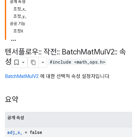
공개 속성
조정_x_
조정_y_
공공 기능
조정X
텐서플로우
::
작전
::
Batch
Mat
Mul
V2
::
속
성
#include <math_ops.h>
BatchMatMulV2
에 대한 선택적 속성 설정자입니다.
요약
공개 속성
adj
_
x
_
= false