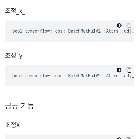
조정
_
x
_
bool tensorflow::ops::BatchMatMulV2::Attrs::adj_x_
조정
_
y
_
bool tensorflow::ops::BatchMatMulV2::Attrs::adj_y_
공공 기능
조정X