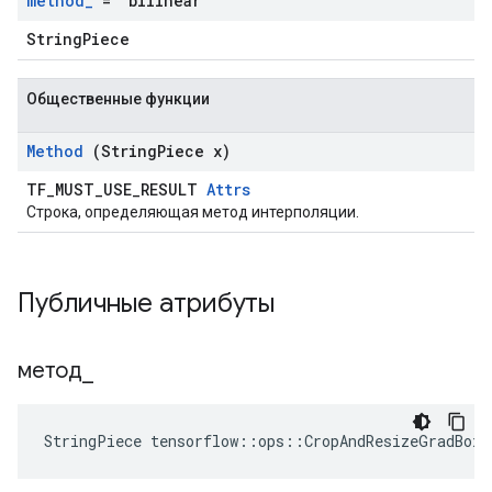
method
_
= "bilinear"
StringPiece
Общественные функции
Method
(String
Piece x)
TF_MUST_USE_RESULT
Attrs
Строка, определяющая метод интерполяции.
Публичные атрибуты
метод
_
StringPiece tensorflow::ops::CropAndResizeGradBox