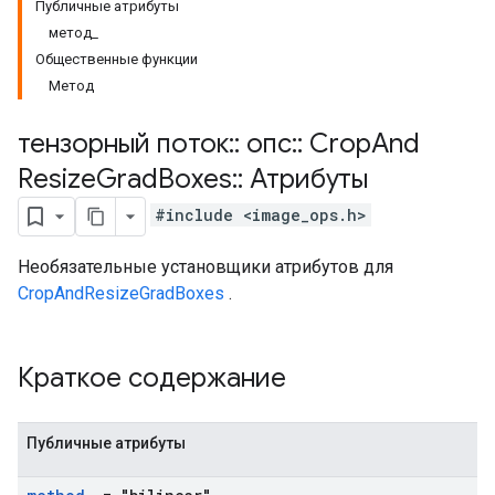
Публичные атрибуты
метод_
Общественные функции
Метод
тензорный поток
::
опс
::
Crop
And
Resize
Grad
Boxes
::
Атрибуты
#include <image_ops.h>
Необязательные установщики атрибутов для
CropAndResizeGradBoxes
.
Краткое содержание
Публичные атрибуты