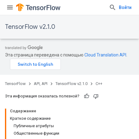
Войти
TensorFlow v2.1.0
Эта страница переведена с помощью
Cloud Translation API
.
TensorFlow
API, API
TensorFlow v2.1.0
C++
Эта информация оказалась полезной?
Содержание
Краткое содержание
Публичные атрибуты
Общественные функции