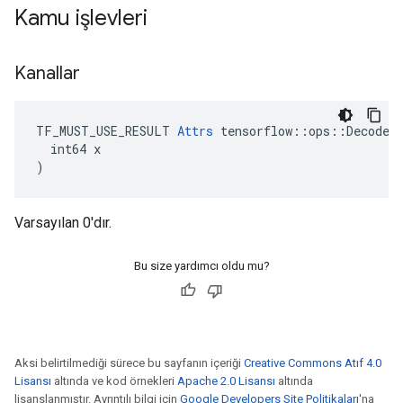
Kamu işlevleri
Kanallar
TF_MUST_USE_RESULT 
Attrs
 tensorflow::ops::DecodeBm
  int64 x

)
Varsayılan 0'dır.
Bu size yardımcı oldu mu?
Aksi belirtilmediği sürece bu sayfanın içeriği
Creative Commons Atıf 4.0
Lisansı
altında ve kod örnekleri
Apache 2.0 Lisansı
altında
lisanslanmıştır. Ayrıntılı bilgi için
Google Developers Site Politikaları
'na