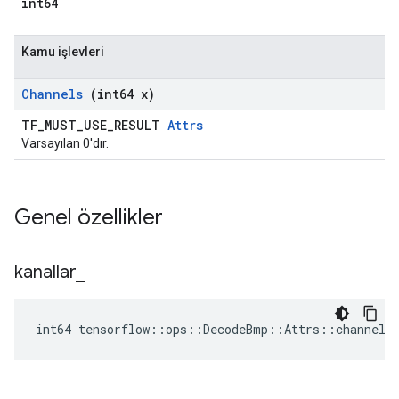
int64
Kamu işlevleri
Channels
(int64 x)
TF_MUST_USE_RESULT
Attrs
Varsayılan 0'dır.
Genel özellikler
kanallar
_
int64 tensorflow::ops::DecodeBmp::Attrs::channels