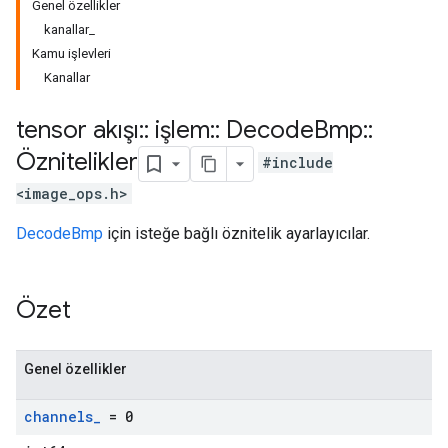
Genel özellikler
kanallar_
Kamu işlevleri
Kanallar
tensor akışı
::
işlem
::
Decode
Bmp
::
Öznitelikler
#include
<image_ops.h>
DecodeBmp
için isteğe bağlı öznitelik ayarlayıcılar.
Özet
Genel özellikler
channels
_
= 0