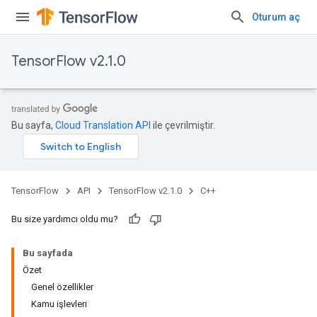
Oturum aç
TensorFlow v2.1.0
Bu sayfa,
Cloud Translation API
ile çevrilmiştir.
TensorFlow
API
TensorFlow v2.1.0
C++
Bu size yardımcı oldu mu?
Bu sayfada
Özet
Genel özellikler
Kamu işlevleri