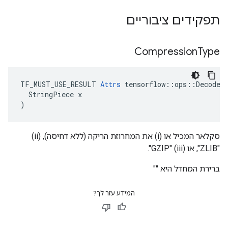
תפקידים ציבוריים
Compression
Type
TF_MUST_USE_RESULT 
Attrs
 tensorflow::ops::DecodeCo
  StringPiece x

)
סקלאר המכיל או (i) את המחרוזת הריקה (ללא דחיסה), (ii)
"ZLIB", או (iii) "GZIP".
ברירת המחדל היא ""
המידע עזר לך?