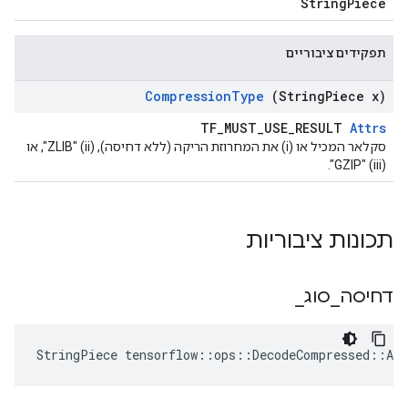
StringPiece
תפקידים ציבוריים
Compression
Type
(String
Piece x)
TF_MUST_USE_RESULT
Attrs
סקלאר המכיל או (i) את המחרוזת הריקה (ללא דחיסה), (ii) "ZLIB", או
(iii) "GZIP".
תכונות ציבוריות
דחיסה
_
סוג
_
StringPiece
tensorflow
::
ops
::
DecodeCompressed
::
Att