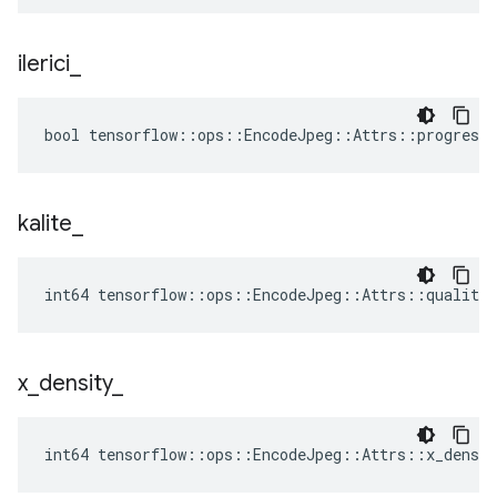
ilerici
_
bool tensorflow::ops::EncodeJpeg::Attrs::progressi
kalite
_
int64 tensorflow::ops::EncodeJpeg::Attrs::quality_
x
_
density
_
int64 tensorflow::ops::EncodeJpeg::Attrs::x_densit