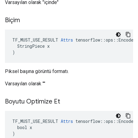
Varsayılan olarak "içinde"
Biçim
TF_MUST_USE_RESULT 
Attrs
 tensorflow::ops::EncodeJp
  StringPiece x

)
Piksel başına görüntü formatı.
Varsayılan olarak ""
Boyutu Optimize Et
TF_MUST_USE_RESULT 
Attrs
 tensorflow::ops::EncodeJp
  bool x

)