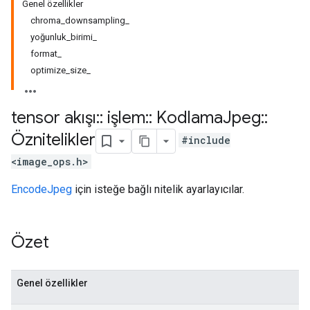
Genel özellikler
chroma_downsampling_
yoğunluk_birimi_
format_
optimize_size_
tensor akışı
::
işlem
::
Kodlama
Jpeg
::
Öznitelikler
#include
<image_ops.h>
EncodeJpeg
için isteğe bağlı nitelik ayarlayıcılar.
Özet
Genel özellikler