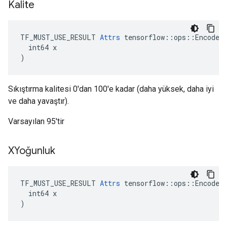
Kalite
TF_MUST_USE_RESULT 
Attrs
 tensorflow::ops::EncodeJp
  int64 x

)
Sıkıştırma kalitesi 0'dan 100'e kadar (daha yüksek, daha iyi
ve daha yavaştır).
Varsayılan 95'tir
XYoğunluk
TF_MUST_USE_RESULT 
Attrs
 tensorflow::ops::EncodeJp
  int64 x

)