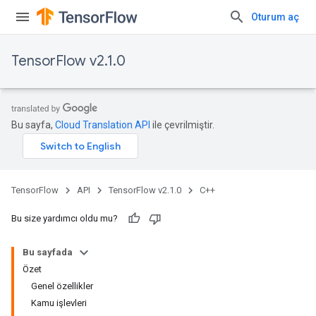
Oturum aç
TensorFlow v2.1.0
Bu sayfa,
Cloud Translation API
ile çevrilmiştir.
TensorFlow
API
TensorFlow v2.1.0
C++
Bu size yardımcı oldu mu?
Bu sayfada
Özet
Genel özellikler
Kamu işlevleri