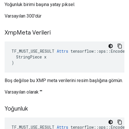
Yoğunluk birimi başına yatay piksel.
Varsayılan 300'dür
Xmp
Meta Verileri
TF_MUST_USE_RESULT 
Attrs
 tensorflow::ops::EncodeJp
  StringPiece x

)
Boş değilse bu XMP meta verilerini resim başlığına gömün.
Varsayılan olarak ""
Yoğunluk
TF_MUST_USE_RESULT 
Attrs
 tensorflow::ops::EncodeJp