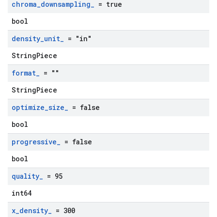
chroma
_
downsampling
_
= true
bool
density
_
unit
_
= "in"
StringPiece
format
_
= ""
StringPiece
optimize
_
size
_
= false
bool
progressive
_
= false
bool
quality
_
= 95
int64
x
_
density
_
= 300