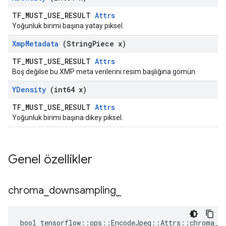
TF_MUST_USE_RESULT
Attrs
Yoğunluk birimi başına yatay piksel.
Xmp
Metadata
(String
Piece x)
TF_MUST_USE_RESULT
Attrs
Boş değilse bu XMP meta verilerini resim başlığına gömün.
YDensity
(int64 x)
TF_MUST_USE_RESULT
Attrs
Yoğunluk birimi başına dikey piksel.
Genel özellikler
chroma
_
downsampling
_
bool tensorflow::ops::EncodeJpeg::Attrs::chroma_do