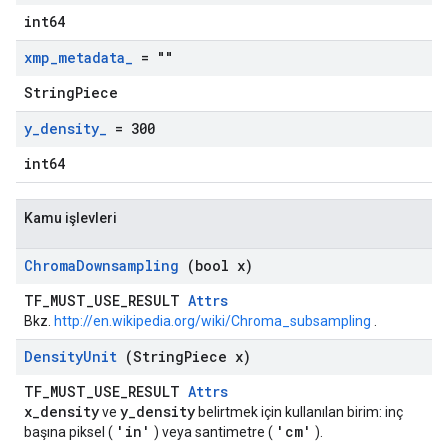
int64
xmp
_
metadata
_
= ""
StringPiece
y
_
density
_
= 300
int64
Kamu işlevleri
Chroma
Downsampling
(bool x)
TF_MUST_USE_RESULT
Attrs
Bkz.
http://en.wikipedia.org/wiki/Chroma_subsampling
.
Density
Unit
(String
Piece x)
TF_MUST_USE_RESULT
Attrs
x_density
y_density
ve
belirtmek için kullanılan birim: inç
'in'
'cm'
başına piksel (
) veya santimetre (
).