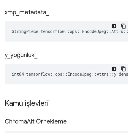
xmp
_
metadata
_
StringPiece tensorflow::ops::EncodeJpeg::Attrs::x
y
_
yoğunluk
_
int64 tensorflow::ops::EncodeJpeg::Attrs::y_densit
Kamu işlevleri
Chroma
Alt Örnekleme