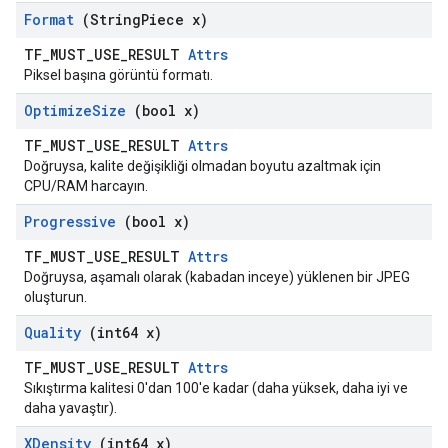
Format
(String
Piece x)
TF_MUST_USE_RESULT
Attrs
Piksel başına görüntü formatı.
Optimize
Size
(bool x)
TF_MUST_USE_RESULT
Attrs
Doğruysa, kalite değişikliği olmadan boyutu azaltmak için
CPU/RAM harcayın.
Progressive
(bool x)
TF_MUST_USE_RESULT
Attrs
Doğruysa, aşamalı olarak (kabadan inceye) yüklenen bir JPEG
oluşturun.
Quality
(int64 x)
TF_MUST_USE_RESULT
Attrs
Sıkıştırma kalitesi 0'dan 100'e kadar (daha yüksek, daha iyi ve
daha yavaştır).
XDensity
(int64 x)