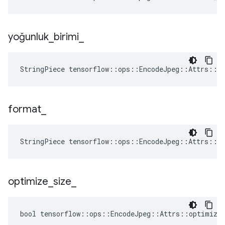
yoğunluk
_
birimi
_
StringPiece tensorflow::ops::EncodeJpeg::Attrs::d
format
_
StringPiece tensorflow::ops::EncodeJpeg::Attrs::f
optimize
_
size
_
bool tensorflow::ops::EncodeJpeg::Attrs::optimize_