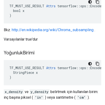
TF_MUST_USE_RESULT 
Attrs
 tensorflow::ops::EncodeJp
  bool x

)
Bkz.
http://en.wikipedia.org/wiki/Chroma_subsampling
.
Varsayılanlar true'dur
Yoğunluk
Birimi
TF_MUST_USE_RESULT 
Attrs
 tensorflow::ops::EncodeJp
  StringPiece x

)
x_density
ve
y_density
belirtmek için kullanılan birim:
inç başına piksel (
'in'
) veya santimetre (
'cm'
).