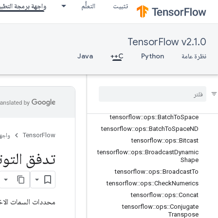
تثبيت
التعلُّم
واجهة برمجة التطب
TensorFlow v2.1.0
نظرة عامة
Python
C++
Java
C++
array
_
ops
نظرة عامّة
tensorflow
::
ops
::
Batch
To
Space
tensorflow
::
ops
::
Batch
To
Space
ND
TensorFlow
واجه
tensorflow
::
ops
::
Bitcast
tensorflow
::
ops
::
Broadcast
Dynamic
تدفق التوت
Shape
tensorflow
::
ops
::
Broadcast
To
tensorflow
::
ops
::
Check
Numerics
tensorflow
::
ops
::
Concat
محددات السمات الاخت
tensorflow
::
ops
::
Conjugate
Transpose