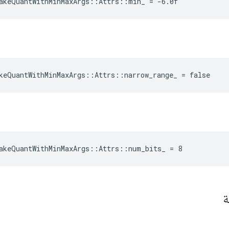
akeQuantWithMinMaxArgs::Attrs::min_ = -6.0f
keQuantWithMinMaxArgs::Attrs::narrow_range_ = false
akeQuantWithMinMaxArgs::Attrs::num_bits_ = 8
ة