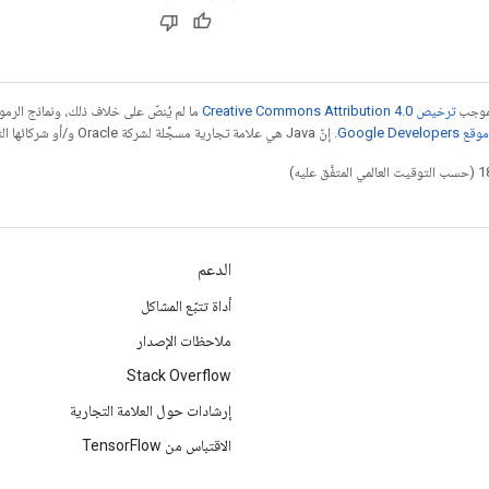
بموجب
ترخيص Creative Commons Attribution 4.0‏
ما لم يُنصّ على خلاف ذلك، ونماذج الر
Google Dev‏
. إنّ Java هي علامة تجارية مسجَّلة لشركة Oracle و/أو شركائها التابعين.
الدعم
أداة تتبّع المشاكل
ملاحظات الإصدار
Stack Overflow
إرشادات حول العلامة التجارية
الاقتباس من TensorFlow