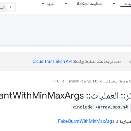
يقات
المنظومة المتكاملة
المزيد
/
تمت ترجمة هذه الصفحة بواسطة
Cloud Translation API‏
.
ة برمجة التطبيقات
TensorFlow v2.1.0
C++
ر
::
العمليات
::
Fake
Args
Max
Min
With
ant
#include <array_ops.h>
يارية لـ
FakeQuantWithMinMaxArgs
.