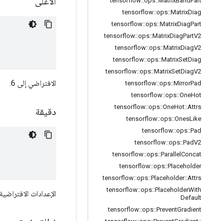
الأعلى
tensorflow
::
ops
::
Matrix
Band
Part
tensorflow
::
ops
::
Matrix
Diag
tensorflow
::
ops
::
Matrix
Diag
Part
tensorflow
::
ops
::
Matrix
Diag
Part
V2
tensorflow
::
ops
::
Matrix
Diag
V2
tensorflow
::
ops
::
Matrix
Set
Diag
tensorflow
::
ops
::
Matrix
Set
Diag
V2
الافتراضي إلى 6.
tensorflow
::
ops
::
Mirror
Pad
tensorflow
::
ops
::
One
Hot
tensorflow
::
ops
::
One
Hot
::
Attrs
دقيقة
tensorflow
::
ops
::
Ones
Like
tensorflow
::
ops
::
Pad
tensorflow
::
ops
::
Pad
V2
tensorflow
::
ops
::
Parallel
Concat
tensorflow
::
ops
::
Placeholder
tensorflow
::
ops
::
Placeholder
::
Attrs
tensorflow
::
ops
::
Placeholder
With
الإعدادات الافتراضية 
Default
tensorflow
::
ops
::
Prevent
Gradient