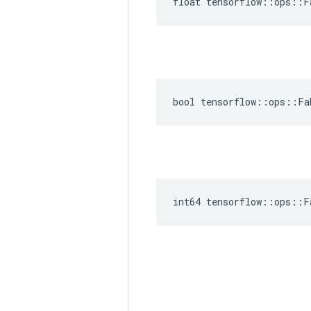
float tensorflow::ops::F
bool tensorflow::ops::Fa
int64 tensorflow::ops::F