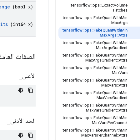
tensorflow
::
ops
::
Extract
Volume
ange
(bool x)
Patches
tensorflow
::
ops
::
Fake
Quant
With
Min
Max
Args
Bits
(int64 x)
tensorflow
::
ops
::
Fake
Quant
With
Min
Max
Args
::
Attrs
tensorflow
::
ops
::
Fake
Quant
With
Min
Max
Args
Gradient
الصفات العام
tensorflow
::
ops
::
Fake
Quant
With
Min
Max
Args
Gradient
::
Attrs
tensorflow
::
ops
::
Fake
Quant
With
Min
Max
Vars
الأعلى
_
tensorflow
::
ops
::
Fake
Quant
With
Min
Max
Vars
::
Attrs
tensorflow
::
ops
::
Fake
Quant
With
Min
Max
Vars
Gradient
tensorflow
::
ops
::
Fake
Quant
With
Min
Max
Vars
Gradient
::
Attrs
tensorflow
::
ops
::
Fake
Quant
With
Min
الحد الأدنى
_
Max
Vars
Per
Channel
tensorflow
::
ops
::
Fake
Quant
With
Min
Max
Vars
Per
Channel
::
Attrs