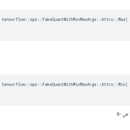
 tensorflow::ops::FakeQuantWithMinMaxArgs::Attrs::Max(

 tensorflow::ops::FakeQuantWithMinMaxArgs::Attrs::Min(

هي -6.