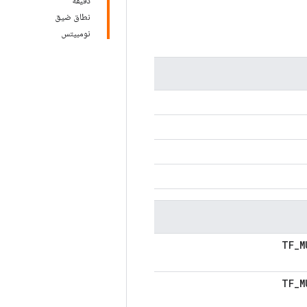
دقيقة
نطاق ضيق
نومبيتس
TF_M
TF_M