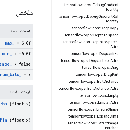
tensorflow
::
ops
::
Debug
Gradient
Identity
ملخص
tensorflow
::
ops
::
Debug
Gradient
Ref
Identity
tensorflow
::
ops
::
Deep
Copy
الصفات العامة
tensorflow
::
ops
::
Depth
To
Space
tensorflow
::
ops
::
Depth
To
Space
::
max
_
= 6
.
0f
Attrs
min
_
= -6
.
0f
tensorflow
::
ops
::
Dequantize
tensorflow
::
ops
::
Dequantize
::
Attrs
ange
_
= false
tensorflow
::
ops
::
Diag
num
_
bits
_
= 8
tensorflow
::
ops
::
Diag
Part
tensorflow
::
ops
::
Edit
Distance
tensorflow
::
ops
::
Edit
Distance
::
Attrs
الوظائف العامة
tensorflow
::
ops
::
Empty
tensorflow
::
ops
::
Empty
::
Attrs
Max
(float x)
tensorflow
::
ops
::
Ensure
Shape
tensorflow
::
ops
::
Expand
Dims
Min
(float x)
tensorflow
::
ops
::
Extract
Image
Patches