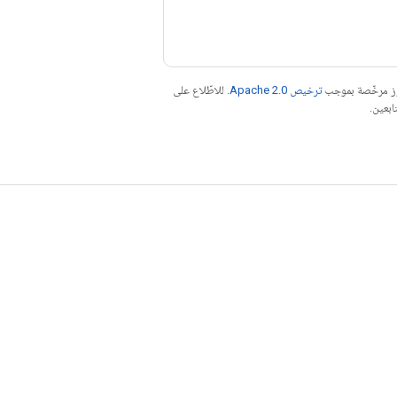
موز مرخّصة بموجب
ترخيص Apache 2.0‏
. للاطّلاع على