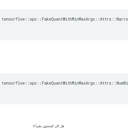
 tensorflow::ops::FakeQuantWithMinMaxArgs::Attrs::Narro
 tensorflow::ops::FakeQuantWithMinMaxArgs::Attrs::NumBi
هل كان المحتوى مفيدًا؟