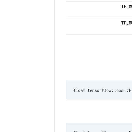
TF_M
TF_M
float tensorflow::ops::F