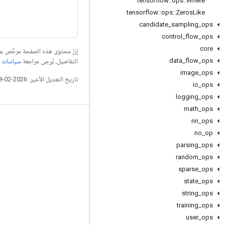
tensorflow
::
ops
::
Where
tensorflow
::
ops
::
Zeros
Like
candidate
_
sampling
_
ops
control
_
flow
_
ops
core
إنّ محتوى هذه الصفحة مرخّص 
data
_
flow
_
ops
التفاصيل، يُرجى مراجعة
سياسات موقع elopers
image
_
ops
تاريخ التعديل الأخير: 2026-02-18 (حسب التوقيت العالمي المتفَّق عليه)
io
_
ops
logging
_
ops
math
_
ops
nn
_
ops
التواصل الاجتماعي
no
_
op
المدوّنة
parsing
_
ops
المنتدى
random
_
ops
sparse
_
ops
GitHub
state
_
ops
Twitter
string
_
ops
YouTube
training
_
ops
user
_
ops