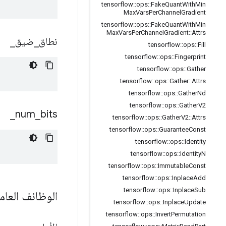
tensorflow
::
ops
::
Fake
Quant
With
Min
Max
Vars
Per
Channel
Gradient
tensorflow
::
ops
::
Fake
Quant
With
Min
Max
Vars
Per
Channel
Gradient
::
Attrs
نطاق
_
ضيق
_
tensorflow
::
ops
::
Fill
tensorflow
::
ops
::
Fingerprint
tensorflow
::
ops
::
Gather
tensorflow
::
ops
::
Gather
::
Attrs
tensorflow
::
ops
::
Gather
Nd
tensorflow
::
ops
::
Gather
V2
_
num
_
bits
tensorflow
::
ops
::
Gather
V2
::
Attrs
tensorflow
::
ops
::
Guarantee
Const
tensorflow
::
ops
::
Identity
tensorflow
::
ops
::
Identity
N
tensorflow
::
ops
::
Immutable
Const
tensorflow
::
ops
::
Inplace
Add
tensorflow
::
ops
::
Inplace
Sub
الوظائف العام
tensorflow
::
ops
::
Inplace
Update
tensorflow
::
ops
::
Invert
Permutation