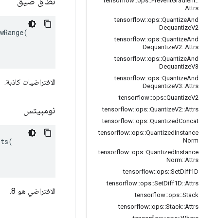
نطاق ضيق
tensorflow
::
ops
::
Prevent
Gradient
::
Attrs
tensorflow
::
ops
::
Quantize
And
Dequantize
V2
wRange(

tensorflow
::
ops
::
Quantize
And
Dequantize
V2
::
Attrs
tensorflow
::
ops
::
Quantize
And
Dequantize
V3
tensorflow
::
ops
::
Quantize
And
الافتراضيات كاذبة.
Dequantize
V3
::
Attrs
tensorflow
::
ops
::
Quantize
V2
نومبيتس
tensorflow
::
ops
::
Quantize
V2
::
Attrs
tensorflow
::
ops
::
Quantized
Concat
tensorflow
::
ops
::
Quantized
Instance
ts(

Norm
tensorflow
::
ops
::
Quantized
Instance
Norm
::
Attrs
tensorflow
::
ops
::
Set
Diff1D
tensorflow
::
ops
::
Set
Diff1D
::
Attrs
الافتراضي هو 8.
tensorflow
::
ops
::
Stack
tensorflow
::
ops
::
Stack
::
Attrs