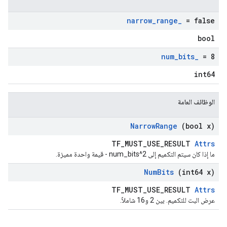
narrow
_
range
_
= false
bool
num
_
bits
_
= 8
int64
الوظائف العامة
Narrow
Range
(bool x)
TF_MUST_USE_RESULT
Attrs
ما إذا كان سيتم التكميم إلى 2^num_bits - قيمة واحدة مميزة.
Num
Bits
(int64 x)
TF_MUST_USE_RESULT
Attrs
عرض البت للتكميم. بين 2 و16 شاملاً.