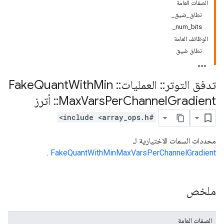
الصفات العامة
نطاق_ضيق_
num_bits_
الوظائف العامة
نطاق ضيق
تدفق التوتر
::
العمليات
::
Fake
Min
With
Quant
Gradient
Channel
Per
Vars
Max
::
أترز
#include <array_ops.h>
محددات السمات الاختيارية لـ
.
FakeQuantWithMinMaxVarsPerChannelGradient
ملخص
الصفات العامة