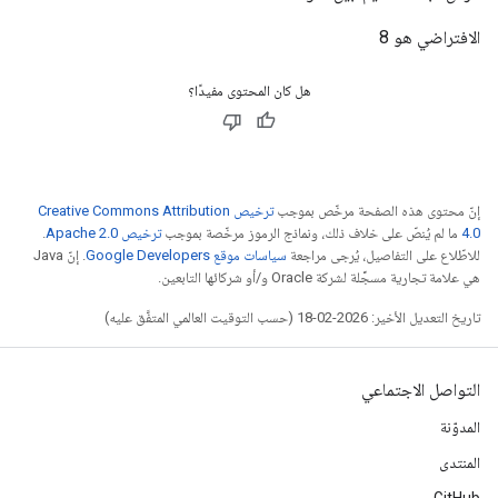
الافتراضي هو 8
هل كان المحتوى مفيدًا؟
إنّ محتوى هذه الصفحة مرخّص بموجب
ترخيص Creative Commons Attribution
4.0‏
ما لم يُنصّ على خلاف ذلك، ونماذج الرموز مرخّصة بموجب
ترخيص Apache 2.0‏
.
للاطّلاع على التفاصيل، يُرجى مراجعة
سياسات موقع Google Developers‏
. إنّ Java
هي علامة تجارية مسجَّلة لشركة Oracle و/أو شركائها التابعين.
تاريخ التعديل الأخير: 2026-02-18 (حسب التوقيت العالمي المتفَّق عليه)
التواصل الاجتماعي
المدوّنة
المنتدى