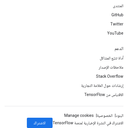
المنتدى
GitHub
Twitter
YouTube
الدعم
أداة تتبّع المشاكل
ملاحظات الإصدار
Stack Overflow
إرشادات حول العلامة التجارية
الاقتباس من TensorFlow
البنود
الخصوصية
Manage cookies
الاشتراك
الاشتراك في النشرة الإخبارية لمنصة TensorFlow