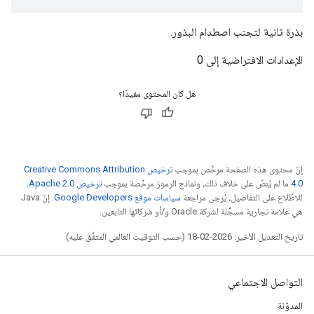
بذرة ثانية لتجنب اصطدام البذور.
الإعدادات الافتراضية إلى 0
هل كان المحتوى مفيدًا؟
إنّ محتوى هذه الصفحة مرخّص بموجب
ترخيص Creative Commons Attribution
4.0‏
ما لم يُنصّ على خلاف ذلك، ونماذج الرموز مرخّصة بموجب
ترخيص Apache 2.0‏
.
للاطّلاع على التفاصيل، يُرجى مراجعة
سياسات موقع Google Developers‏
. إنّ Java
هي علامة تجارية مسجَّلة لشركة Oracle و/أو شركائها التابعين.
تاريخ التعديل الأخير: 2026-02-18 (حسب التوقيت العالمي المتفَّق عليه)
التواصل الاجتماعي
المدوّنة