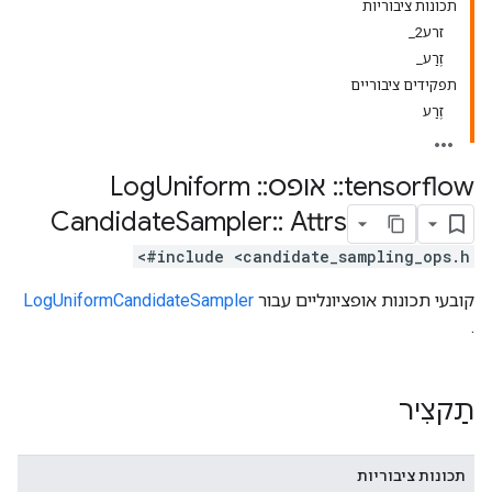
תכונות ציבוריות
זרע2_
זֶרַע_
תפקידים ציבוריים
זֶרַע
tensorflow
::
אופס
::
Log
Uniform
Candidate
Sampler
::
Attrs
#include <candidate_sampling_ops.h>
קובעי תכונות אופציונליים עבור
LogUniformCandidateSampler
.
תַקצִיר
תכונות ציבוריות