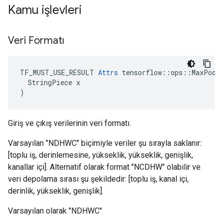
Kamu işlevleri
Veri Formatı
TF_MUST_USE_RESULT 
Attrs
 tensorflow::ops::MaxPool3
  StringPiece x

)
Giriş ve çıkış verilerinin veri formatı.
Varsayılan "NDHWC" biçimiyle veriler şu sırayla saklanır:
[toplu iş, derinlemesine, yükseklik, yükseklik, genişlik,
kanallar içi]. Alternatif olarak format "NCDHW" olabilir ve
veri depolama sırası şu şekildedir: [toplu iş, kanal içi,
derinlik, yükseklik, genişlik].
Varsayılan olarak "NDHWC"