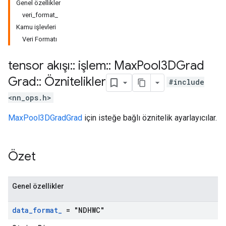
Genel özellikler
veri_format_
Kamu işlevleri
Veri Formatı
tensor akışı
::
işlem
::
Max
Pool3DGrad
Grad
::
Öznitelikler
#include
<nn_ops.h>
MaxPool3DGradGrad
için isteğe bağlı öznitelik ayarlayıcılar.
Özet
Genel özellikler
data
_
format
_
= "NDHWC"