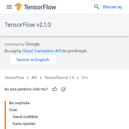
Oturum aç
TensorFlow v2.1.0
Bu sayfa,
Cloud Translation API
ile çevrilmiştir.
TensorFlow
API
TensorFlow v2.1.0
C++
Bu size yardımcı oldu mu?
Bu sayfada
Özet
Genel özellikler
Kamu işlevleri