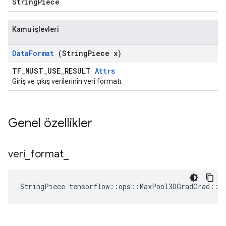
StringPiece
Kamu işlevleri
Data
Format
(String
Piece x)
TF_MUST_USE_RESULT
Attrs
Giriş ve çıkış verilerinin veri formatı.
Genel özellikler
veri
_
format
_
StringPiece tensorflow::ops::MaxPool3DGradGrad::A