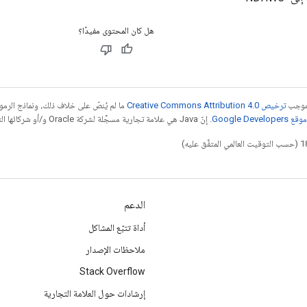
هل كان المحتوى مفيدًا؟
بموجب
ترخيص Creative Commons Attribution 4.0‏
ما لم يُنصّ على خلاف ذلك، ونماذج الر
Google Dev‏
. إنّ Java هي علامة تجارية مسجَّلة لشركة Oracle و/أو شركائها التابعين.
الدعم
أداة تتبّع المشاكل
ملاحظات الإصدار
Stack Overflow
إرشادات حول العلامة التجارية