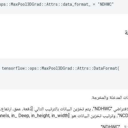
ops::MaxPool3DGrad::Attrs::data_format_ = "NDHWC"
ة
 tensorflow::ops::MaxPool3DGrad::Attrs::DataFormat(

نات المدخلة والمخرجة.
باستخدام التنسيق الافتراضي "NDHWC"، يتم تخزين البيانات بالترتيب التالي: [دُفعة
"NDHWC"