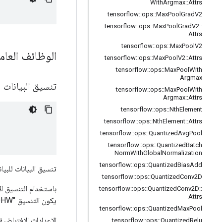
With
Argmax
::
Attrs
tensorflow
::
ops
::
Max
Pool
Grad
V2
tensorflow
::
ops
::
Max
Pool
Grad
V2
::
Attrs
tensorflow
::
ops
::
Max
Pool
V2
الوظائف العام
tensorflow
::
ops
::
Max
Pool
V2
::
Attrs
tensorflow
::
ops
::
Max
Pool
With
Argmax
تنسيق البيانات
tensorflow
::
ops
::
Max
Pool
With
Argmax
::
Attrs
tensorflow
::
ops
::
Nth
Element
tensorflow
::
ops
::
Nth
Element
::
Attrs
tensorflow
::
ops
::
Quantized
Avg
Pool
tensorflow
::
ops
::
Quantized
Batch
Norm
With
Global
Normalization
tensorflow
::
ops
::
Quantized
Bias
Add
تنسيق البيانات للبيا
tensorflow
::
ops
::
Quantized
Conv2D
tensorflow
::
ops
::
Quantized
Conv2D
::
Attrs
يكون التنسيق "NCDHW"، وترتيب تخزين البيانات هو: [batch, in_channels, in_ Deep, in_height, in_width].
tensorflow
::
ops
::
Quantized
Max
Pool
الإعدادات الافتراضية إلى 
tensorflow
::
ops
::
Quantized
Relu