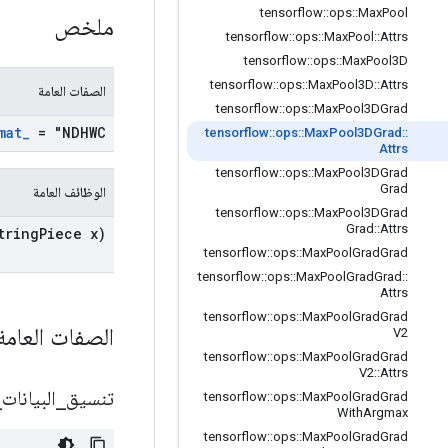
tensorflow
::
ops
::
Max
Pool
ملخص
tensorflow
::
ops
::
Max
Pool
::
Attrs
tensorflow
::
ops
::
Max
Pool3D
tensorflow
::
ops
::
Max
Pool3D
::
Attrs
الصفات العامة
tensorflow
::
ops
::
Max
Pool3DGrad
mat
_
= "NDHWC"
tensorflow
::
ops
::
Max
Pool3DGrad
::
Attrs
tensorflow
::
ops
::
Max
Pool3DGrad
Grad
الوظائف العامة
tensorflow
::
ops
::
Max
Pool3DGrad
Grad
::
Attrs
tring
Piece x)
tensorflow
::
ops
::
Max
Pool
Grad
Grad
tensorflow
::
ops
::
Max
Pool
Grad
Grad
::
Attrs
tensorflow
::
ops
::
Max
Pool
Grad
Grad
الصفات العام
V2
tensorflow
::
ops
::
Max
Pool
Grad
Grad
V2
::
Attrs
تنسيق
_
البيانات
_
tensorflow
::
ops
::
Max
Pool
Grad
Grad
With
Argmax
tensorflow
::
ops
::
Max
Pool
Grad
Grad