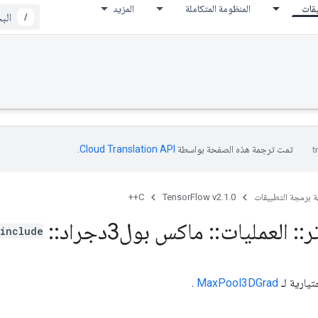
يقات
المنظومة المتكاملة
المزيد
/
تمت ترجمة هذه الصفحة بواسطة
Cloud Translation API‏
.
ة برمجة التطبيقات
TensorFlow v2.1.0
C++
ر
::
العمليات
::
ماكس بول3دجراد
::
Attrs
include
يارية لـ
MaxPool3DGrad
.