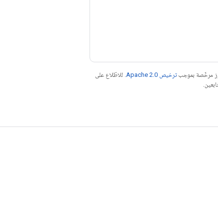
موز مرخّصة بموجب
ترخيص Apache 2.0‏
. للاطّلاع على