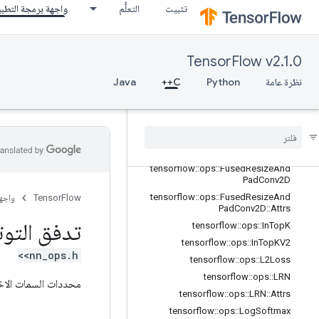
تثبيت
التعلُّم
واجهة برمجة التطب
tensorflow::ops::FusedBatchNormGr
adV3::Attrs
tensorflow::ops::FusedBatchNormV
2
TensorFlow v2.1.0
tensorflow::ops::FusedBatchNormV
2::Attrs
نظرة عامة
Python
C++
Java
tensorflow
::
ops
::
Fused
Batch
Norm
V3
tensorflow
::
ops
::
Fused
Batch
Norm
V3
::
Attrs
tensorflow
::
ops
::
Fused
Pad
Conv2D
tensorflow
::
ops
::
Fused
Resize
And
Pad
Conv2D
tensorflow
::
ops
::
Fused
Resize
And
TensorFlow
واجه
Pad
Conv2D
::
Attrs
تدفق التوت
tensorflow
::
ops
::
In
Top
K
tensorflow
::
ops
::
In
Top
KV2
<nn_ops.h>
tensorflow
::
ops
::
L2Loss
tensorflow
::
ops
::
LRN
محددات السمات الاخت
tensorflow
::
ops
::
LRN
::
Attrs
tensorflow
::
ops
::
Log
Softmax