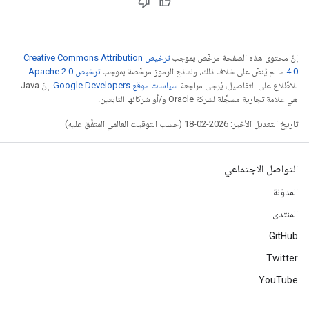
إنّ محتوى هذه الصفحة مرخّص بموجب
ترخيص Creative Commons Attribution
4.0‏
ما لم يُنصّ على خلاف ذلك، ونماذج الرموز مرخّصة بموجب
ترخيص Apache 2.0‏
.
للاطّلاع على التفاصيل، يُرجى مراجعة
سياسات موقع Google Developers‏
. إنّ Java
هي علامة تجارية مسجَّلة لشركة Oracle و/أو شركائها التابعين.
تاريخ التعديل الأخير: 2026-02-18 (حسب التوقيت العالمي المتفَّق عليه)
التواصل الاجتماعي
المدوّنة
المنتدى
GitHub
Twitter
YouTube