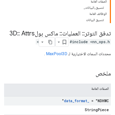
الصفات العامة
تنسيق_البيانات_
الوظائف العامة
تنسيق البيانات
تدفق التوتر
::
العمليات
::
ماكس بول3D
Attrs
::
#include <nn_ops.h>
محددات السمات الاختيارية لـ
MaxPool3D
.
ملخص
الصفات العامة
data
_
format
_
= "NDHWC"
StringPiece