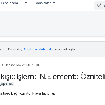
Ekosistem
Daha fazla
Bu sayfa,
Cloud Translation API
ile çevrilmiştir.
TensorFlow v2.1.0
C++
kışı
::
işlem
::
N
.
Element
::
Özniteli
_ops.h>
isteğe bağlı öznitelik ayarlayıcılar.