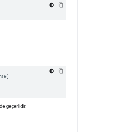
se(

de geçerlidir.