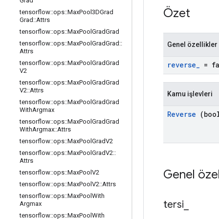
Grad
Özet
tensorflow
::
ops
::
Max
Pool3DGrad
Grad
::
Attrs
tensorflow
::
ops
::
Max
Pool
Grad
Grad
tensorflow
::
ops
::
Max
Pool
Grad
Grad
::
Genel özellikler
Attrs
tensorflow
::
ops
::
Max
Pool
Grad
Grad
reverse
_
= fa
V2
tensorflow
::
ops
::
Max
Pool
Grad
Grad
V2
::
Attrs
Kamu işlevleri
tensorflow
::
ops
::
Max
Pool
Grad
Grad
With
Argmax
Reverse
(bool
tensorflow
::
ops
::
Max
Pool
Grad
Grad
With
Argmax
::
Attrs
tensorflow
::
ops
::
Max
Pool
Grad
V2
tensorflow
::
ops
::
Max
Pool
Grad
V2
::
Attrs
Genel özel
tensorflow
::
ops
::
Max
Pool
V2
tensorflow
::
ops
::
Max
Pool
V2
::
Attrs
tensorflow
::
ops
::
Max
Pool
With
tersi
_
Argmax
tensorflow
::
ops
::
Max
Pool
With