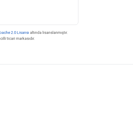
pache 2.0 Lisansı
altında lisanslanmıştır.
illi ticari markasıdır.