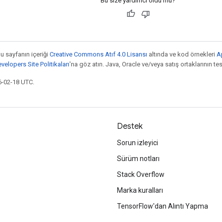
Bu size yardımcı oldu mu?
bu sayfanın içeriği
Creative Commons Atıf 4.0 Lisansı
altında ve kod örnekleri
A
elopers Site Politikaları
'na göz atın. Java, Oracle ve/veya satış ortaklarının tesc
6-02-18 UTC.
Destek
Sorun izleyici
Sürüm notları
Stack Overflow
Marka kuralları
TensorFlow'dan Alıntı Yapma