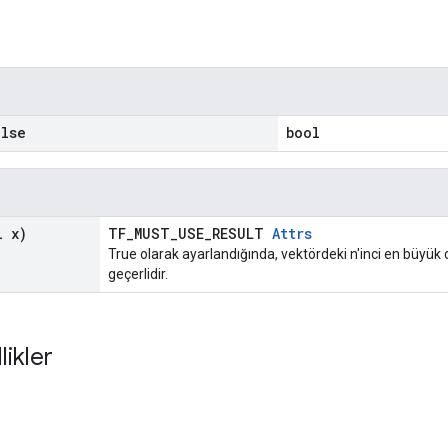
lse
bool
 x)
TF_MUST_USE_RESULT
Attrs
True olarak ayarlandığında, vektördeki n'inci en büyük 
geçerlidir.
likler