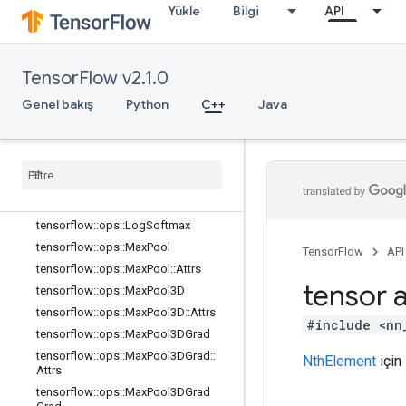
3::Attrs
Yükle
Bilgi
API
tensorflow::ops::FusedPadConv2D
tensorflow::ops::FusedResizeAndPa
dConv2D
TensorFlow v2.1.0
tensorflow::ops::FusedResizeAndPa
dConv2D::Attrs
Genel bakış
Python
C++
Java
tensorflow::ops::InTopK
tensorflow
::
ops
::
In
Top
KV2
tensorflow
::
ops
::
L2Loss
tensorflow
::
ops
::
LRN
tensorflow
::
ops
::
LRN
::
Attrs
tensorflow
::
ops
::
Log
Softmax
tensorflow
::
ops
::
Max
Pool
TensorFlow
API
tensorflow
::
ops
::
Max
Pool
::
Attrs
tensor a
tensorflow
::
ops
::
Max
Pool3D
tensorflow
::
ops
::
Max
Pool3D
::
Attrs
#include <nn
tensorflow
::
ops
::
Max
Pool3DGrad
tensorflow
::
ops
::
Max
Pool3DGrad
::
NthElement
için 
Attrs
tensorflow
::
ops
::
Max
Pool3DGrad