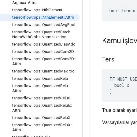
Argmax
::
Attrs
bool tensor
tensorflow
::
ops
::
Nth
Element
tensorflow
::
ops
::
Nth
Element
::
Attrs
tensorflow
::
ops
::
Quantized
Avg
Pool
tensorflow
::
ops
::
Quantized
Batch
Norm
With
Global
Normalization
Kamu işlev
tensorflow
::
ops
::
Quantized
Bias
Add
tensorflow
::
ops
::
Quantized
Conv2D
Tersi
tensorflow
::
ops
::
Quantized
Conv2D
::
Attrs
tensorflow
::
ops
::
Quantized
Max
Pool
TF_MUST_US
tensorflow
::
ops
::
Quantized
Relu
  bool x

tensorflow
::
ops
::
Quantized
Relu
::
)
Attrs
tensorflow
::
ops
::
Quantized
Relu6
tensorflow
::
ops
::
Quantized
Relu6
::
True olarak ayar
Attrs
tensorflow
::
ops
::
Quantized
Relu
X
Varsayılanlar yan
tensorflow
::
ops
::
Quantized
Relu
X
::
Attrs