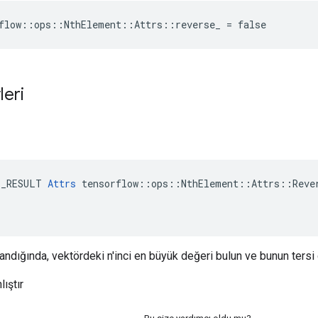
flow::ops::NthElement::Attrs::reverse_ = false
leri
E_RESULT 
Attrs
 tensorflow::ops::NthElement::Attrs::Rever
landığında, vektördeki n'inci en büyük değeri bulun ve bunun tersi 
lıştır