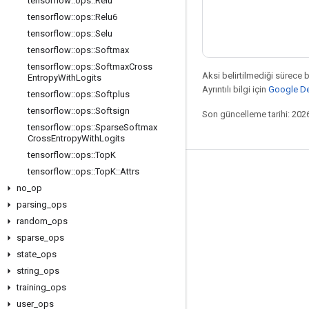
tensorflow
::
ops
::
Relu
tensorflow
::
ops
::
Relu6
tensorflow
::
ops
::
Selu
tensorflow
::
ops
::
Softmax
tensorflow
::
ops
::
Softmax
Cross
Aksi belirtilmediği sürece 
Entropy
With
Logits
Ayrıntılı bilgi için
Google Dev
tensorflow
::
ops
::
Softplus
tensorflow
::
ops
::
Softsign
Son güncelleme tarihi: 202
tensorflow
::
ops
::
Sparse
Softmax
Cross
Entropy
With
Logits
tensorflow
::
ops
::
Top
K
tensorflow
::
ops
::
Top
K
::
Attrs
Bağlı kalma
no
_
op
Blog
parsing
_
ops
Forum
random
_
ops
sparse
_
ops
GitHub
state
_
ops
Twitter
string
_
ops
YouTube
training
_
ops
user
_
ops