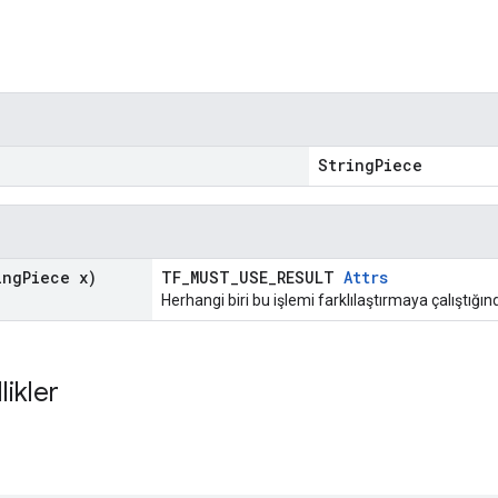
"
StringPiece
ing
Piece x)
TF_MUST_USE_RESULT
Attrs
Herhangi biri bu işlemi farklılaştırmaya çalıştığın
likler