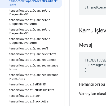
tensorflow
::
ops
::
Prevent
Gradient
::
Attrs
StringPiec
tensorflow
::
ops
::
Quantize
And
Dequantize
V2
tensorflow
::
ops
::
Quantize
And
Dequantize
V2
::
Attrs
Kamu işlev
tensorflow
::
ops
::
Quantize
And
Dequantize
V3
tensorflow
::
ops
::
Quantize
And
Dequantize
V3
::
Attrs
Mesaj
tensorflow
::
ops
::
Quantize
V2
tensorflow
::
ops
::
Quantize
V2
::
Attrs
TF_MUST_US
tensorflow
::
ops
::
Quantized
Concat
  StringPie
tensorflow
::
ops
::
Quantized
Instance
)
Norm
tensorflow
::
ops
::
Quantized
Instance
Norm
::
Attrs
Herhangi biri bu 
tensorflow
::
ops
::
Set
Diff1D
tensorflow
::
ops
::
Set
Diff1D
::
Attrs
Varsayılan olarak
tensorflow
::
ops
::
Stack
tensorflow
::
ops
::
Stack
::
Attrs