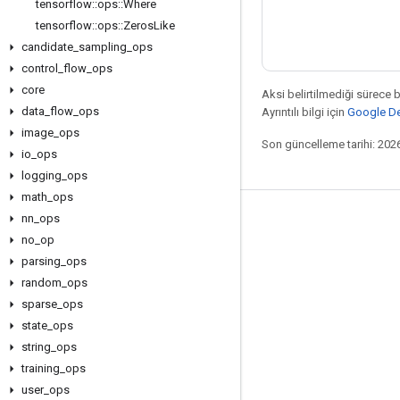
tensorflow
::
ops
::
Where
tensorflow
::
ops
::
Zeros
Like
candidate
_
sampling
_
ops
control
_
flow
_
ops
core
Aksi belirtilmediği sürece 
data
_
flow
_
ops
Ayrıntılı bilgi için
Google Dev
image
_
ops
Son güncelleme tarihi: 202
io
_
ops
logging
_
ops
math
_
ops
nn
_
ops
Bağlı kalma
no
_
op
Blog
parsing
_
ops
Forum
random
_
ops
sparse
_
ops
GitHub
state
_
ops
Twitter
string
_
ops
YouTube
training
_
ops
user
_
ops