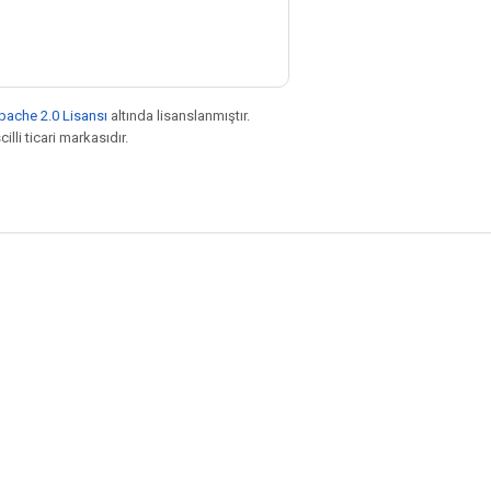
pache 2.0 Lisansı
altında lisanslanmıştır.
illi ticari markasıdır.