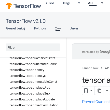
Yükle
Bilgi
API
tensorflow::ops::FakeQuantWithMin
MaxVarsPerChannelGradient
tensorflow::ops::FakeQuantWithMin
MaxVarsPerChannelGradient::Attrs
TensorFlow v2.1.0
tensorflow::ops::Fill
Genel bakış
Python
C++
Java
tensorflow::ops::Fingerprint
tensorflow
::
ops
::
Gather
tensorflow
::
ops
::
Gather
::
Attrs
tensorflow
::
ops
::
Gather
Nd
tensorflow
::
ops
::
Gather
V2
tensorflow
::
ops
::
Gather
V2
::
Attrs
tensorflow
::
ops
::
Guarantee
Const
TensorFlow
API
tensorflow
::
ops
::
Identity
tensorflow
::
ops
::
Identity
N
tensor a
tensorflow
::
ops
::
Immutable
Const
tensorflow
::
ops
::
Inplace
Add
tensorflow
::
ops
::
Inplace
Sub
tensorflow
::
ops
::
Inplace
Update
PreventGradient
tensorflow
::
ops
::
Invert
Permutation