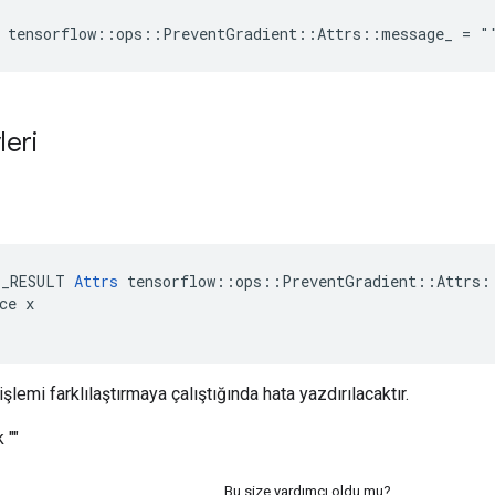
e tensorflow::ops::PreventGradient::Attrs::message_ = "
leri
E_RESULT 
Attrs
 tensorflow::ops::PreventGradient::Attrs::
ce x

işlemi farklılaştırmaya çalıştığında hata yazdırılacaktır.
 ""
Bu size yardımcı oldu mu?