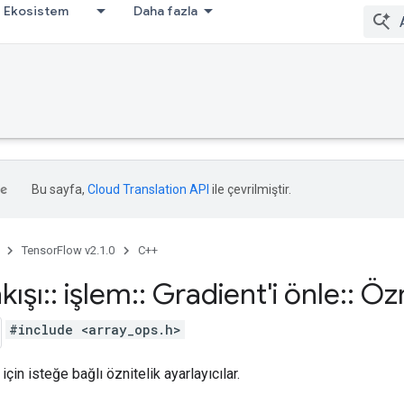
Ekosistem
Daha fazla
Bu sayfa,
Cloud Translation API
ile çevrilmiştir.
TensorFlow v2.1.0
C++
kışı
::
işlem
::
Gradient'i önle
::
Özn
#include <array_ops.h>
için isteğe bağlı öznitelik ayarlayıcılar.