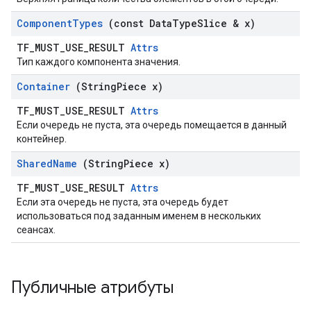
Component
Types
(const Data
Type
Slice & x)
TF_MUST_USE_RESULT
Attrs
Тип каждого компонента значения.
Container
(String
Piece x)
TF_MUST_USE_RESULT
Attrs
Если очередь не пуста, эта очередь помещается в данный
контейнер.
Shared
Name
(String
Piece x)
TF_MUST_USE_RESULT
Attrs
Если эта очередь не пуста, эта очередь будет
использоваться под заданным именем в нескольких
сеансах.
Публичные атрибуты