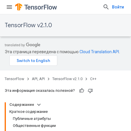
Войти
TensorFlow v2.1.0
Эта страница переведена с помощью
Cloud Translation API
.
TensorFlow
API, API
TensorFlow v2.1.0
C++
Эта информация оказалась полезной?
Содержание
Краткое содержание
Публичные атрибуты
Общественные функции