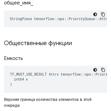
общее
_
имя
_
StringPiece tensorflow::ops::PriorityQueue::Attrs
Общественные функции
Емкость
TF_MUST_USE_RESULT 
Attrs
 tensorflow::ops::Priority
  int64 x

)
Верхняя граница количества элементов в этой
очереди.