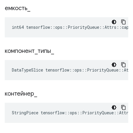
емкость
_
int64 tensorflow::ops::PriorityQueue::Attrs::capa
компонент
_
типы
_
DataTypeSlice
tensorflow
::
ops
::
PriorityQueue
::
Att
контейнер
_
StringPiece tensorflow::ops::PriorityQueue::Attrs