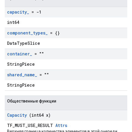
capacity
_
= -1
int64
component
_
types
_
= {}
DataTypeSlice
container
_
= ""
StringPiece
shared
_
name
_
= ""
StringPiece
Общественные функции
Capacity
(int64 x)
TF_MUST_USE_RESULT
Attrs
Верхняя граница количества элементов в этой очереди.