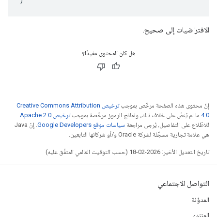
الافتراضيات إلى صحيح.
هل كان المحتوى مفيدًا؟
إنّ محتوى هذه الصفحة مرخّص بموجب
ترخيص Creative Commons Attribution
4.0‏
ما لم يُنصّ على خلاف ذلك، ونماذج الرموز مرخّصة بموجب
ترخيص Apache 2.0‏
.
للاطّلاع على التفاصيل، يُرجى مراجعة
سياسات موقع Google Developers‏
. إنّ Java
هي علامة تجارية مسجَّلة لشركة Oracle و/أو شركائها التابعين.
تاريخ التعديل الأخير: 2026-02-18 (حسب التوقيت العالمي المتفَّق عليه)
التواصل الاجتماعي
المدوّنة
المنتدى