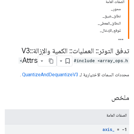
الصفات العامة
محور_
نطاق_ضيق_
النطاق_المعطى_
مُوقع_الإدخال_
تدفق التوتر
::
العمليات
::
الكمية والإزالةV3
::
Attrs
#include <array_ops.h>
محددات السمات الاختيارية لـ
QuantizeAndDequantizeV3
.
ملخص
الصفات العامة
axis
_
= -1