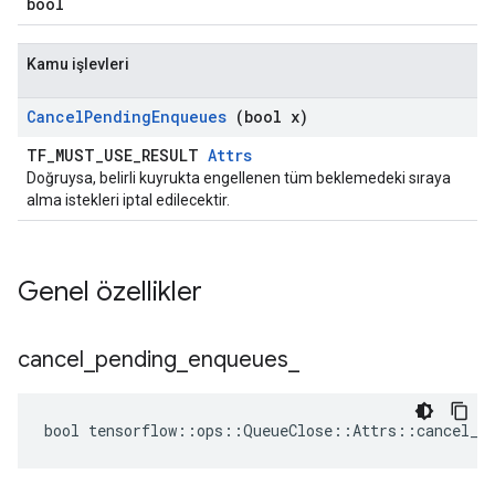
bool
Kamu işlevleri
Cancel
Pending
Enqueues
(bool x)
TF_MUST_USE_RESULT
Attrs
Doğruysa, belirli kuyrukta engellenen tüm beklemedeki sıraya
alma istekleri iptal edilecektir.
Genel özellikler
cancel
_
pending
_
enqueues
_
bool tensorflow::ops::QueueClose::Attrs::cancel_pe