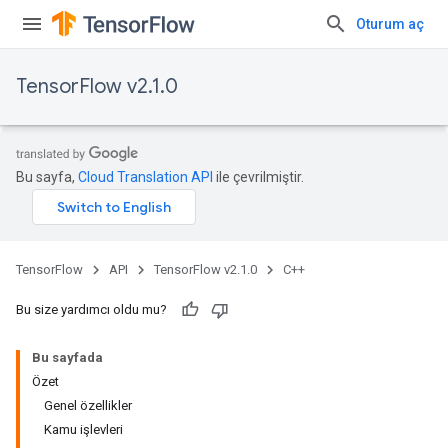
Oturum aç
TensorFlow v2.1.0
Bu sayfa,
Cloud Translation API
ile çevrilmiştir.
TensorFlow
API
TensorFlow v2.1.0
C++
Bu size yardımcı oldu mu?
Bu sayfada
Özet
Genel özellikler
Kamu işlevleri