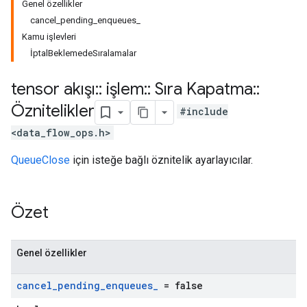
Genel özellikler
cancel_pending_enqueues_
Kamu işlevleri
İptalBeklemedeSıralamalar
tensor akışı
::
işlem
::
Sıra Kapatma
::
Öznitelikler
#include
<data_flow_ops.h>
QueueClose
için isteğe bağlı öznitelik ayarlayıcılar.
Özet
Genel özellikler
cancel
_
pending
_
enqueues
_
= false