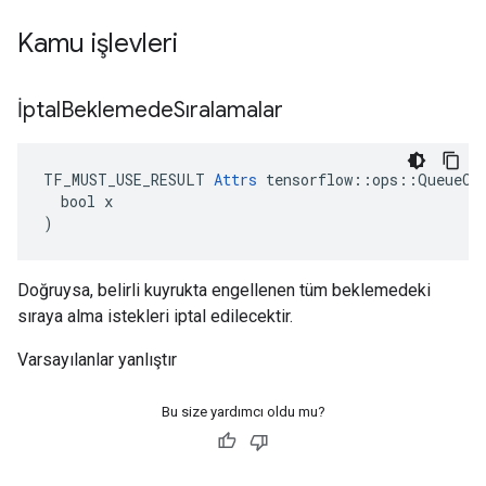
Kamu işlevleri
İptal
Beklemede
Sıralamalar
TF_MUST_USE_RESULT 
Attrs
 tensorflow::ops::QueueClo
  bool x

)
Doğruysa, belirli kuyrukta engellenen tüm beklemedeki
sıraya alma istekleri iptal edilecektir.
Varsayılanlar yanlıştır
Bu size yardımcı oldu mu?