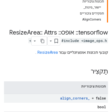
תכונות ציבוריות
יישור_פינות_
תפקידים ציבוריים
AlignCorners
tensorflow
::
אופס
::
Resize
Attrs
::
Area
#include <image_ops.h>
קובעי תכונות אופציונליים עבור
ResizeArea
.
תַקצִיר
תכונות ציבוריות
align
_
corners
_
= false
bool