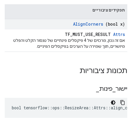
תפקידים ציבוריים
Align
Corners
(bool x)
TF_MUST_USE_RESULT
Attrs
אם זה נכון, מרכזים של 4 פיקסלים פינתיים של טנסור הקלט והפלט
מיושרים, תוך שמירה על הערכים בפיקסלים הפיניים.
תכונות ציבוריות
יישור
_
פינות
_
bool tensorflow::ops::ResizeArea::Attrs::align_cor