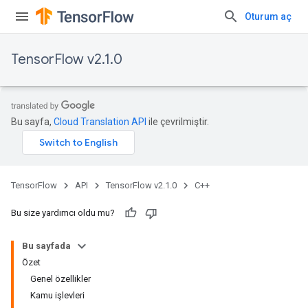
Oturum aç
TensorFlow v2.1.0
Bu sayfa,
Cloud Translation API
ile çevrilmiştir.
TensorFlow
API
TensorFlow v2.1.0
C++
Bu size yardımcı oldu mu?
Bu sayfada
Özet
Genel özellikler
Kamu işlevleri