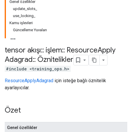
Genel özellikler
update_slots_
use_locking_
Kamu işlevleri
Güncelleme Yuvaları
tensor akışı
::
işlem
::
Resource
Apply
Adagrad
::
Öznitelikler
#include <training_ops.h>
ResourceApplyAdagrad
için isteğe bağlı öznitelik
ayarlayıcılar.
Özet
Genel özellikler