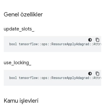
Genel özellikler
update
_
slots
_
bool tensorflow::ops::ResourceApplyAdagrad::Attrs:
use
_
locking
_
bool tensorflow::ops::ResourceApplyAdagrad::Attrs:
Kamu işlevleri