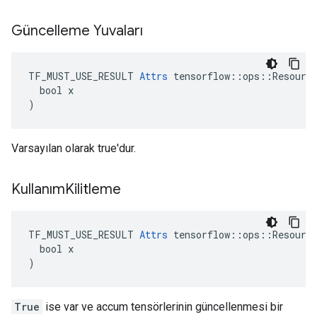
Güncelleme Yuvaları
TF_MUST_USE_RESULT 
Attrs
 tensorflow::ops::Resource
  bool x

)
Varsayılan olarak true'dur.
Kullanım
Kilitleme
TF_MUST_USE_RESULT 
Attrs
 tensorflow::ops::Resource
  bool x

)
True
ise var ve accum tensörlerinin güncellenmesi bir