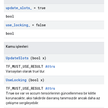
update
_
slots
_
= true
bool
use
_
locking
_
= false
bool
Kamu işlevleri
Update
Slots
(bool x)
TF_MUST_USE_RESULT
Attrs
Varsayılan olarak true'dur.
Use
Locking
(bool x)
TF_MUST_USE_RESULT
Attrs
True
ise var ve accum tensörlerinin güncellenmesi bir kilitle
korunacaktır; aksi takdirde davranış tanımsızdır ancak daha az
çekişme sergileyebilir.