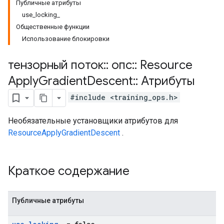
Публичные атрибуты
use_locking_
Общественные функции
Использование блокировки
тензорный поток
::
опс
::
Resource
Apply
Gradient
Descent
::
Атрибуты
#include <training_ops.h>
Необязательные установщики атрибутов для
ResourceApplyGradientDescent
.
Краткое содержание
Публичные атрибуты