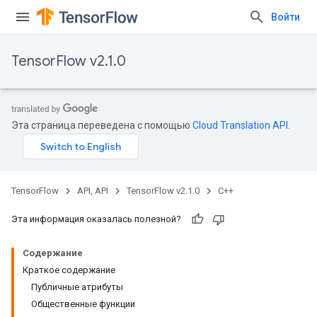
Войти
TensorFlow v2.1.0
Эта страница переведена с помощью
Cloud Translation API
.
TensorFlow
API, API
TensorFlow v2.1.0
C++
Эта информация оказалась полезной?
Содержание
Краткое содержание
Публичные атрибуты
Общественные функции