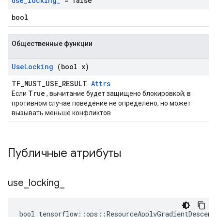
use
_
locking
_
= false
bool
Общественные функции
Use
Locking
(bool x)
TF_MUST_USE_RESULT
Attrs
True
Если
, вычитание будет защищено блокировкой; в
противном случае поведение не определено, но может
вызывать меньше конфликтов.
Публичные атрибуты
use
_
locking
_
bool tensorflow::ops::ResourceApplyGradientDescent