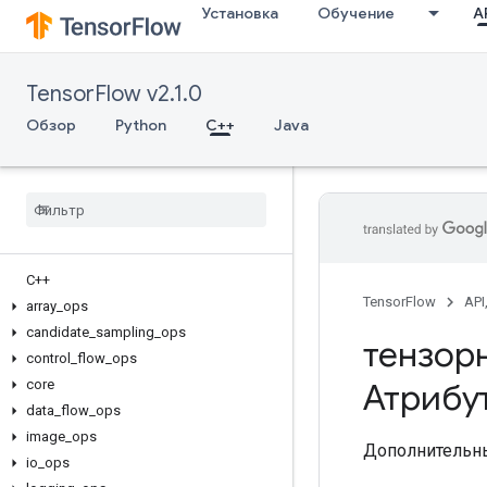
Установка
Обучение
AP
TensorFlow v2.1.0
Обзор
Python
C++
Java
C++
TensorFlow
API
array
_
ops
candidate
_
sampling
_
ops
тензор
control
_
flow
_
ops
core
Атрибу
data
_
flow
_
ops
image
_
ops
Дополнительны
io
_
ops