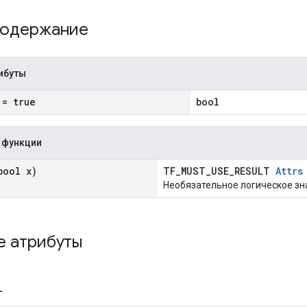
содержание
ибуты
= true
bool
 функции
ool x)
TF_MUST_USE_RESULT
Attrs
Необязательное логическое зн
е атрибуты
_