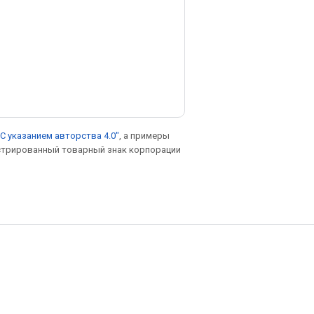
С указанием авторства 4.0"
, а примеры
гистрированный товарный знак корпорации