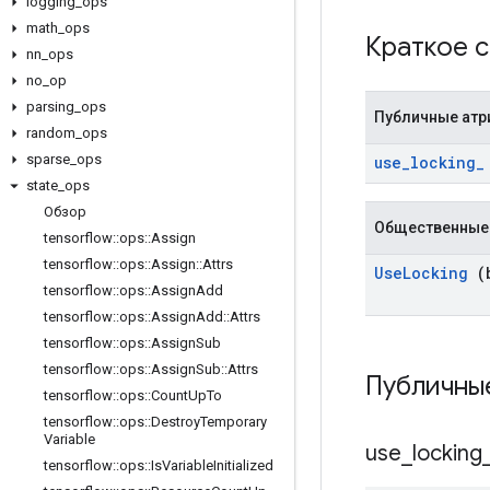
logging
_
ops
math
_
ops
Краткое 
nn
_
ops
no
_
op
parsing
_
ops
Публичные атр
random
_
ops
sparse
_
ops
use
_
locking
_
state
_
ops
Обзор
Общественные
tensorflow
::
ops
::
Assign
tensorflow
::
ops
::
Assign
::
Attrs
Use
Locking
(b
tensorflow
::
ops
::
Assign
Add
tensorflow
::
ops
::
Assign
Add
::
Attrs
tensorflow
::
ops
::
Assign
Sub
tensorflow
::
ops
::
Assign
Sub
::
Attrs
Публичны
tensorflow
::
ops
::
Count
Up
To
tensorflow
::
ops
::
Destroy
Temporary
Variable
use
_
locking
tensorflow
::
ops
::
Is
Variable
Initialized