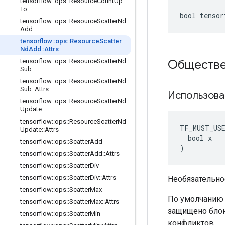
tensorflow
::
ops
::
Resource
Count
Up
To
bool tensor
tensorflow
::
ops
::
Resource
Scatter
Nd
Add
tensorflow
::
ops
::
Resource
Scatter
Nd
Add
::
Attrs
Обществе
tensorflow
::
ops
::
Resource
Scatter
Nd
Sub
tensorflow
::
ops
::
Resource
Scatter
Nd
Sub
::
Attrs
Использова
tensorflow
::
ops
::
Resource
Scatter
Nd
Update
tensorflow
::
ops
::
Resource
Scatter
Nd
TF_MUST_US
Update
::
Attrs
  bool x

tensorflow
::
ops
::
Scatter
Add
)
tensorflow
::
ops
::
Scatter
Add
::
Attrs
tensorflow
::
ops
::
Scatter
Div
tensorflow
::
ops
::
Scatter
Div
::
Attrs
Необязательно
tensorflow
::
ops
::
Scatter
Max
По умолчанию у
tensorflow
::
ops
::
Scatter
Max
::
Attrs
защищено блок
tensorflow
::
ops
::
Scatter
Min
конфликтов.