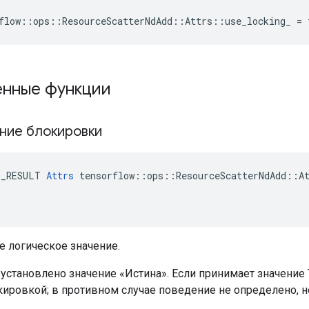
flow::ops::ResourceScatterNdAdd::Attrs::use_locking_ = 
нные функции
ние блокировки
E_RESULT 
Attrs
 tensorflow::ops::ResourceScatterNdAdd::At
е логическое значение.
становлено значение «Истина». Если принимает значение T
ировкой; в противном случае поведение не определено,