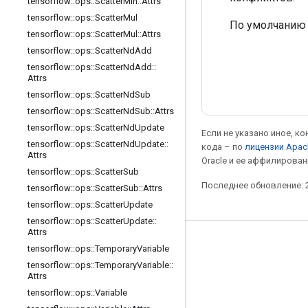
tensorflow
::
ops
::
Scatter
Min
::
Attrs
tensorflow
::
ops
::
Scatter
Mul
По умолчанию 
tensorflow
::
ops
::
Scatter
Mul
::
Attrs
tensorflow
::
ops
::
Scatter
Nd
Add
tensorflow
::
ops
::
Scatter
Nd
Add
::
Attrs
tensorflow
::
ops
::
Scatter
Nd
Sub
tensorflow
::
ops
::
Scatter
Nd
Sub
::
Attrs
tensorflow
::
ops
::
Scatter
Nd
Update
Если не указано иное, к
tensorflow
::
ops
::
Scatter
Nd
Update
::
кода – по
лицензии Apac
Attrs
Oracle и ее аффилирован
tensorflow
::
ops
::
Scatter
Sub
Последнее обновление: 2
tensorflow
::
ops
::
Scatter
Sub
::
Attrs
tensorflow
::
ops
::
Scatter
Update
tensorflow
::
ops
::
Scatter
Update
::
Attrs
Мы в социальных сетях
tensorflow
::
ops
::
Temporary
Variable
tensorflow
::
ops
::
Temporary
Variable
::
Блог
Attrs
Форум
tensorflow
::
ops
::
Variable