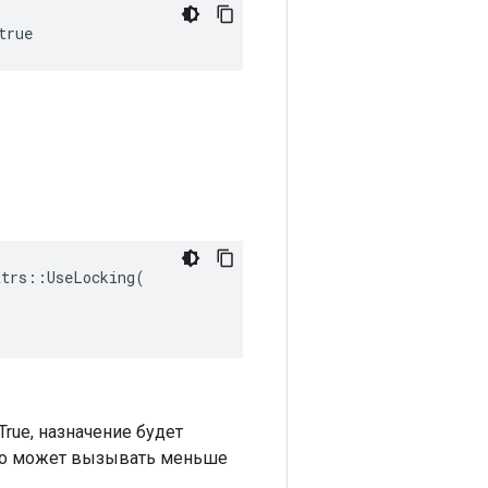
true
trs::UseLocking(

rue, назначение будет
 но может вызывать меньше