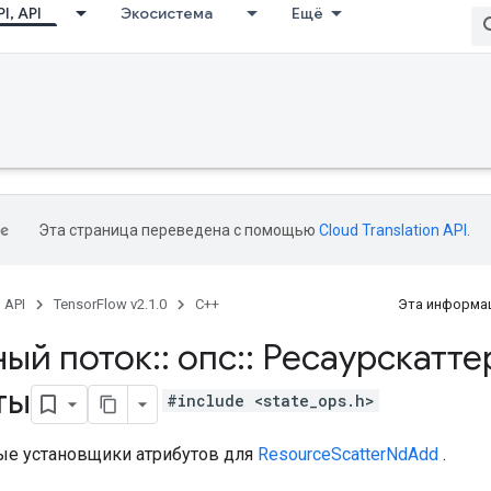
I, API
Экосистема
Ещё
Эта страница переведена с помощью
Cloud Translation API
.
, API
TensorFlow v2.1.0
C++
Эта информац
ный поток
::
опс
::
Ресаурскатт
ты
#include <state_ops.h>
е установщики атрибутов для
ResourceScatterNdAdd
.