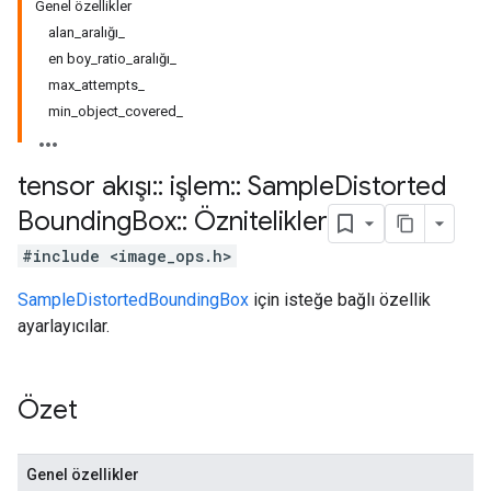
Genel özellikler
alan_aralığı_
en boy_ratio_aralığı_
max_attempts_
min_object_covered_
tensor akışı
::
işlem
::
Sample
Distorted
Bounding
Box
::
Öznitelikler
#include <image_ops.h>
SampleDistortedBoundingBox
için isteğe bağlı özellik
ayarlayıcılar.
Özet
Genel özellikler