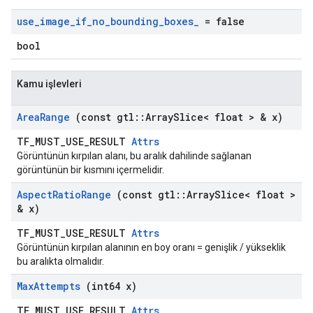
use
_
image
_
if
_
no
_
bounding
_
boxes
_
= false
bool
Kamu işlevleri
Area
Range
(const gtl
::
Array
Slice< float > & x)
TF_MUST_USE_RESULT
Attrs
Görüntünün kırpılan alanı, bu aralık dahilinde sağlanan
görüntünün bir kısmını içermelidir.
Aspect
Ratio
Range
(const gtl
::
Array
Slice< float >
& x)
TF_MUST_USE_RESULT
Attrs
Görüntünün kırpılan alanının en boy oranı = genişlik / yükseklik
bu aralıkta olmalıdır.
Max
Attempts
(int64 x)
TF_MUST_USE_RESULT
Attrs