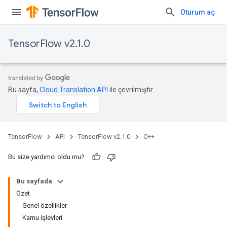
Oturum aç
TensorFlow v2.1.0
Bu sayfa,
Cloud Translation API
ile çevrilmiştir.
TensorFlow
API
TensorFlow v2.1.0
C++
Bu size yardımcı oldu mu?
Bu sayfada
Özet
Genel özellikler
Kamu işlevleri