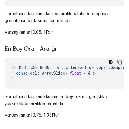
Görüntünün kırpılan alanı, bu aralık dahilinde sağlanan
görüntünün bir kısmını içermelidir.
Varsayılanlar [0,05, 1]'dir
En Boy Oranı Aralığı
TF_MUST_USE_RESULT
Attrs
tensorflow
::
ops
::
SampleD
const
gtl
::
ArraySlice
<
float
>
&
x
)
Görüntünün kırpılan alanının en boy oranı = genişlik /
yükseklik bu aralıkta olmalıdır.
Varsayılanlar [0,75, 1,33]'tür