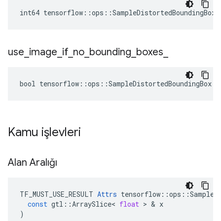
int64 tensorflow::ops::SampleDistortedBoundingBox:
use
_
image
_
if
_
no
_
bounding
_
boxes
_
bool tensorflow::ops::SampleDistortedBoundingBox::
Kamu işlevleri
Alan Aralığı
TF_MUST_USE_RESULT
Attrs
tensorflow
::
ops
::
SampleD
const
gtl
::
ArraySlice
<
float
>
&
x
)