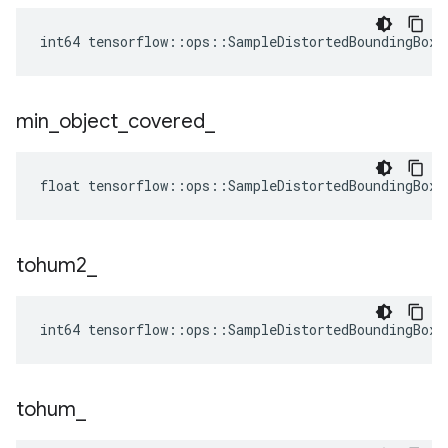
int64 tensorflow::ops::SampleDistortedBoundingBox:
min
_
object
_
covered
_
float tensorflow::ops::SampleDistortedBoundingBox:
tohum2
_
int64 tensorflow::ops::SampleDistortedBoundingBox:
tohum
_