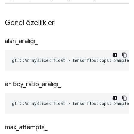
Genel özellikler
alan
_
aralığı
_
gtl::ArraySlice< float > tensorflow::ops::SampleDi
en boy
_
ratio
_
aralığı
_
gtl::ArraySlice< float > tensorflow::ops::SampleDi
max
_
attempts
_