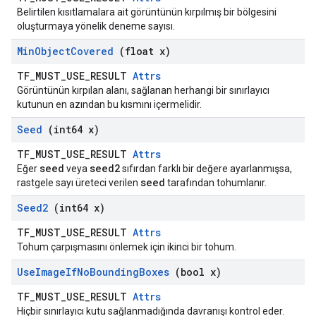
Belirtilen kısıtlamalara ait görüntünün kırpılmış bir bölgesini
oluşturmaya yönelik deneme sayısı.
Min
Object
Covered
(float x)
TF_MUST_USE_RESULT
Attrs
Görüntünün kırpılan alanı, sağlanan herhangi bir sınırlayıcı
kutunun en azından bu kısmını içermelidir.
Seed
(int64 x)
TF_MUST_USE_RESULT
Attrs
seed
seed2
Eğer
veya
sıfırdan farklı bir değere ayarlanmışsa,
seed
rastgele sayı üreteci verilen
tarafından tohumlanır.
Seed2
(int64 x)
TF_MUST_USE_RESULT
Attrs
Tohum çarpışmasını önlemek için ikinci bir tohum.
Use
Image
If
No
Bounding
Boxes
(bool x)
TF_MUST_USE_RESULT
Attrs
Hiçbir sınırlayıcı kutu sağlanmadığında davranışı kontrol eder.