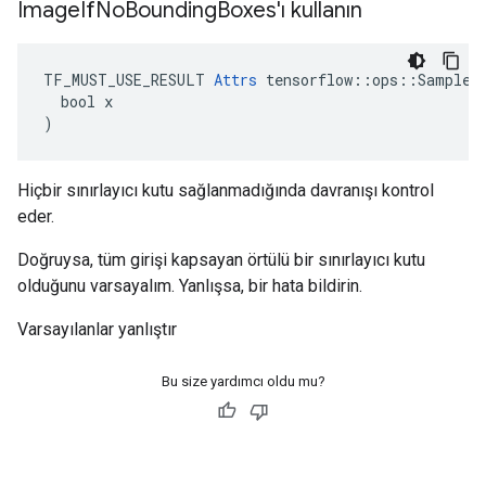
Image
If
No
Bounding
Boxes'ı kullanın
TF_MUST_USE_RESULT 
Attrs
 tensorflow::ops::SampleDi
  bool x

)
Hiçbir sınırlayıcı kutu sağlanmadığında davranışı kontrol
eder.
Doğruysa, tüm girişi kapsayan örtülü bir sınırlayıcı kutu
olduğunu varsayalım. Yanlışsa, bir hata bildirin.
Varsayılanlar yanlıştır
Bu size yardımcı oldu mu?