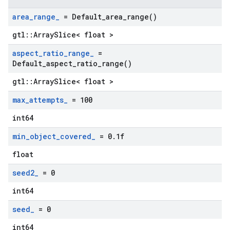
area
_
range
_
=
Default_area_range(
)
gtl::ArraySlice< float >
aspect
_
ratio
_
range
_
=
Default_aspect_ratio_range(
)
gtl::ArraySlice< float >
max
_
attempts
_
= 100
int64
min
_
object
_
covered
_
= 0
.
1f
float
seed2
_
= 0
int64
seed
_
= 0
int64