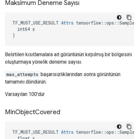
Maksimum Deneme Sayısı
TF_MUST_USE_RESULT 
Attrs
 tensorflow::ops::SampleDi
  int64 x

)
Belirtilen kısıtlamalara ait görüntünün kırpılmış bir bölgesini
oluşturmaya yönelik deneme sayısı.
max_attempts
başarısızlıklarından sonra görüntünün
tamamını döndürün.
Varsayılan 100'dür
Min
Object
Covered
TF_MUST_USE_RESULT 
Attrs
 tensorflow::ops::SampleDi
  float x
