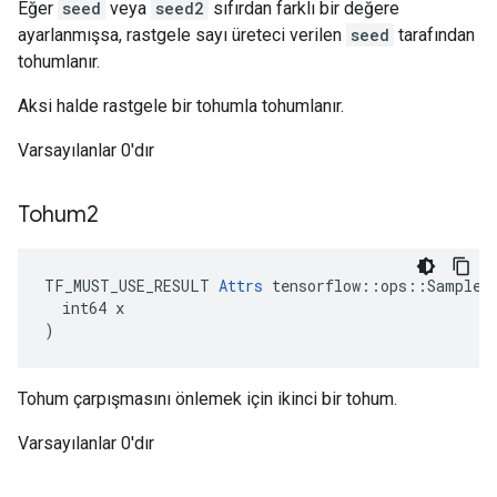
Eğer
seed
veya
seed2
sıfırdan farklı bir değere
ayarlanmışsa, rastgele sayı üreteci verilen
seed
tarafından
tohumlanır.
Aksi halde rastgele bir tohumla tohumlanır.
Varsayılanlar 0'dır
Tohum2
TF_MUST_USE_RESULT 
Attrs
 tensorflow::ops::SampleDi
  int64 x

)
Tohum çarpışmasını önlemek için ikinci bir tohum.
Varsayılanlar 0'dır