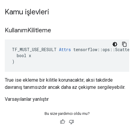
Kamu işlevleri
Kullanım
Kilitleme
TF_MUST_USE_RESULT 
Attrs
 tensorflow::ops::ScatterA
  bool x

)
True ise ekleme bir kilitle korunacaktır; aksi takdirde
davranış tanımsızdır ancak daha az çekişme sergileyebilir.
Varsayılanlar yanlıştır
Bu size yardımcı oldu mu?