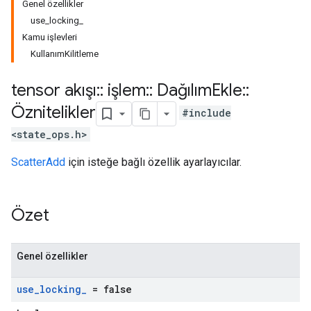
Genel özellikler
use_locking_
Kamu işlevleri
KullanımKilitleme
tensor akışı
::
işlem
::
Dağılım
Ekle
::
Öznitelikler
#include
<state_ops.h>
ScatterAdd
için isteğe bağlı özellik ayarlayıcılar.
Özet
Genel özellikler
use
_
locking
_
= false