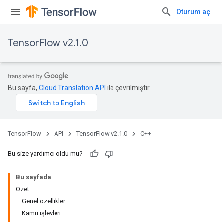
Oturum aç
TensorFlow v2.1.0
Bu sayfa,
Cloud Translation API
ile çevrilmiştir.
TensorFlow
API
TensorFlow v2.1.0
C++
Bu size yardımcı oldu mu?
Bu sayfada
Özet
Genel özellikler
Kamu işlevleri