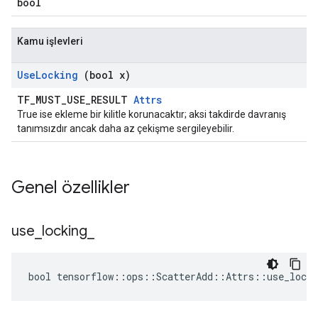
bool
Kamu işlevleri
Use
Locking
(bool x)
TF_MUST_USE_RESULT
Attrs
True ise ekleme bir kilitle korunacaktır; aksi takdirde davranış
tanımsızdır ancak daha az çekişme sergileyebilir.
Genel özellikler
use
_
locking
_
bool tensorflow::ops::ScatterAdd::Attrs::use_locki