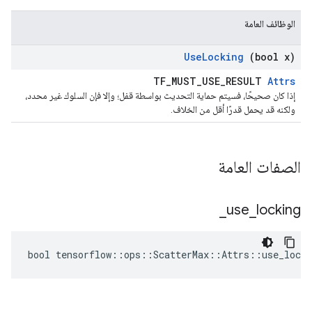
الوظائف العامة
Use
Locking
(bool x)
TF_MUST_USE_RESULT
Attrs
إذا كان صحيحًا، فسيتم حماية التحديث بواسطة قفل؛ وإلا فإن السلوك غير محدد،
ولكنه قد يحمل قدرًا أقل من الخلاف.
الصفات العامة
_
use
_
locking
bool tensorflow::ops::ScatterMax::Attrs::use_locki