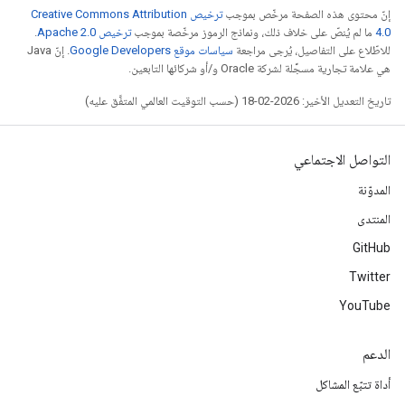
إنّ محتوى هذه الصفحة مرخّص بموجب
ترخيص Creative Commons Attribution
4.0‏
ما لم يُنصّ على خلاف ذلك، ونماذج الرموز مرخّصة بموجب
ترخيص Apache 2.0‏
.
للاطّلاع على التفاصيل، يُرجى مراجعة
سياسات موقع Google Developers‏
. إنّ Java
هي علامة تجارية مسجَّلة لشركة Oracle و/أو شركائها التابعين.
تاريخ التعديل الأخير: 2026-02-18 (حسب التوقيت العالمي المتفَّق عليه)
التواصل الاجتماعي
المدوّنة
المنتدى
GitHub
Twitter
YouTube
الدعم
أداة تتبّع المشاكل