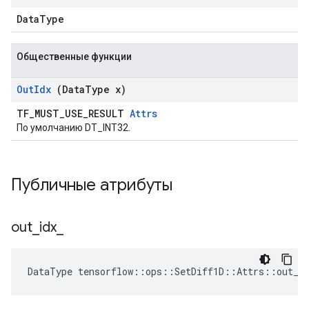
DataType
Общественные функции
Out
Idx
(Data
Type x)
TF_MUST_USE_RESULT
Attrs
По умолчанию DT_INT32.
Публичные атрибуты
out
_
idx
_
DataType tensorflow::ops::SetDiff1D::Attrs::out_i