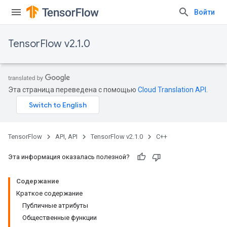
Войти
TensorFlow v2.1.0
Эта страница переведена с помощью
Cloud Translation API
.
TensorFlow
API, API
TensorFlow v2.1.0
C++
Эта информация оказалась полезной?
Содержание
Краткое содержание
Публичные атрибуты
Общественные функции