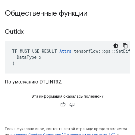
Общественные функции
Out
Idx
TF_MUST_USE_RESULT 
Attrs
 tensorflow::ops::SetDiff1
  DataType x

)
По умолчанию DT_INT32.
Эта информация оказалась полезной?
Если не указано иное, контент на этой странице предоставляется
по
лицензии Creative Commons "С указанием авторства 4.0"
, а