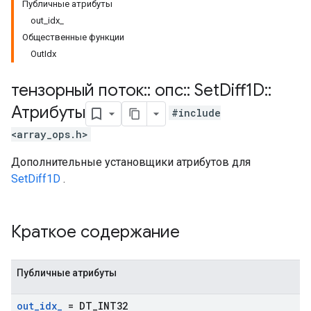
Публичные атрибуты
out_idx_
Общественные функции
OutIdx
тензорный поток
::
опс
::
Set
Diff1D
::
Атрибуты
#include
<array_ops.h>
Дополнительные установщики атрибутов для
SetDiff1D
.
Краткое содержание
Публичные атрибуты
out
_
idx
_
= DT
_
INT32