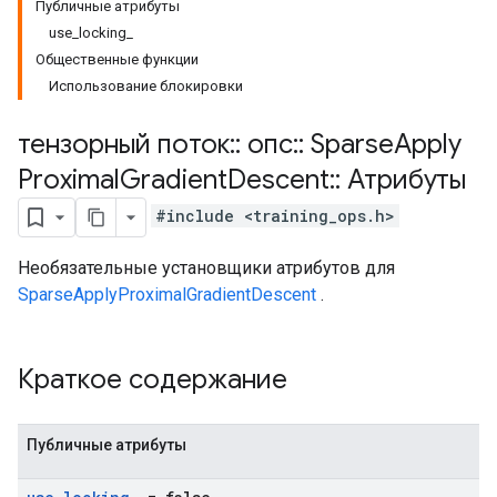
Публичные атрибуты
use_locking_
Общественные функции
Использование блокировки
тензорный поток
::
опс
::
Sparse
Apply
Proximal
Gradient
Descent
::
Атрибуты
#include <training_ops.h>
Необязательные установщики атрибутов для
SparseApplyProximalGradientDescent
.
Краткое содержание
Публичные атрибуты