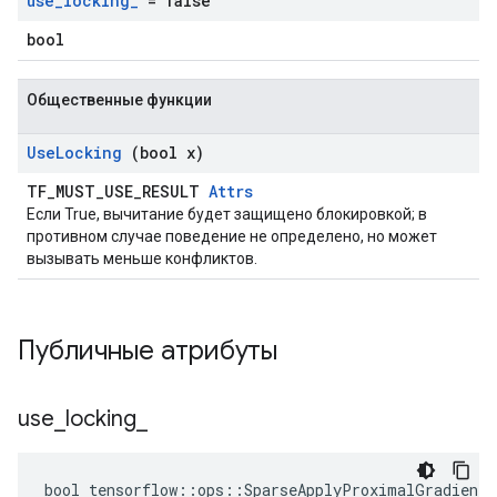
use
_
locking
_
= false
bool
Общественные функции
Use
Locking
(bool x)
TF_MUST_USE_RESULT
Attrs
Если True, вычитание будет защищено блокировкой; в
противном случае поведение не определено, но может
вызывать меньше конфликтов.
Публичные атрибуты
use
_
locking
_
bool tensorflow::ops::SparseApplyProximalGradientD