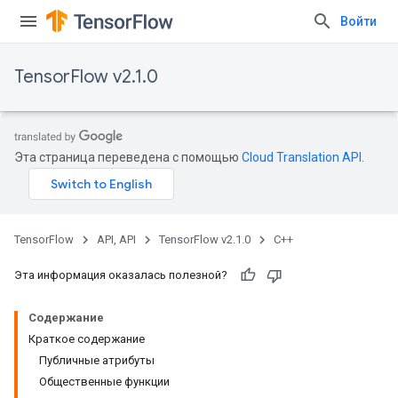
Войти
TensorFlow v2.1.0
Эта страница переведена с помощью
Cloud Translation API
.
TensorFlow
API, API
TensorFlow v2.1.0
C++
Эта информация оказалась полезной?
Содержание
Краткое содержание
Публичные атрибуты
Общественные функции