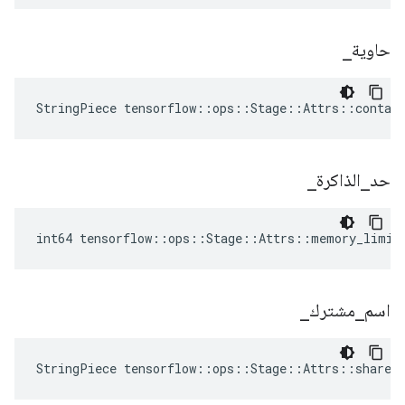
حاوية
_
StringPiece tensorflow::ops::Stage::Attrs::contai
حد
_
الذاكرة
_
int64 tensorflow::ops::Stage::Attrs::memory_limit
اسم
_
مشترك
_
StringPiece tensorflow::ops::Stage::Attrs::shared