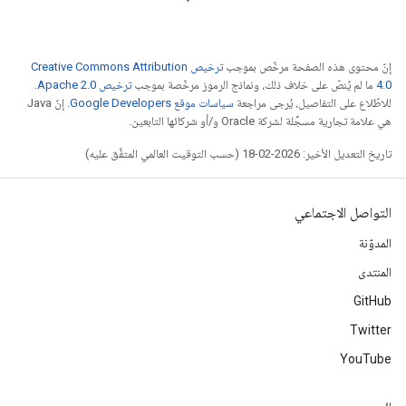
إنّ محتوى هذه الصفحة مرخّص بموجب
ترخيص Creative Commons Attribution
4.0‏
ما لم يُنصّ على خلاف ذلك، ونماذج الرموز مرخّصة بموجب
ترخيص Apache 2.0‏
.
للاطّلاع على التفاصيل، يُرجى مراجعة
سياسات موقع Google Developers‏
. إنّ Java
هي علامة تجارية مسجَّلة لشركة Oracle و/أو شركائها التابعين.
تاريخ التعديل الأخير: 2026-02-18 (حسب التوقيت العالمي المتفَّق عليه)
التواصل الاجتماعي
المدوّنة
المنتدى
GitHub
Twitter
YouTube