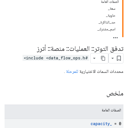
الصفات العامة
سعة_
حاوية_
حد_الذاكرة_
اسم_مشترك_
تدفق التوتر
::
العمليات
::
منصة
::
أترز
#include <data_flow_ops.h>
محددات السمات الاختيارية
للمرحلة
.
ملخص
الصفات العامة
capacity
_
= 0