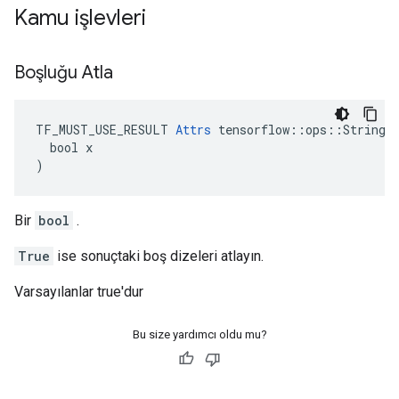
Kamu işlevleri
Boşluğu Atla
TF_MUST_USE_RESULT 
Attrs
 tensorflow::ops::StringSp
  bool x

)
Bir
bool
.
True
ise sonuçtaki boş dizeleri atlayın.
Varsayılanlar true'dur
Bu size yardımcı oldu mu?