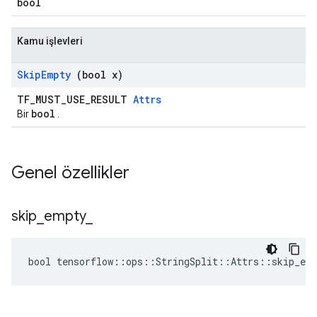
bool
Kamu işlevleri
Skip
Empty
(bool x)
TF_MUST_USE_RESULT
Attrs
bool
Bir
.
Genel özellikler
skip
_
empty
_
bool tensorflow::ops::StringSplit::Attrs::skip_emp