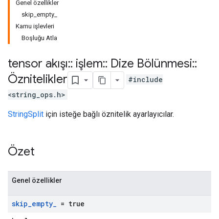
Genel özellikler
skip_empty_
Kamu işlevleri
Boşluğu Atla
tensor akışı
::
işlem
::
Dize Bölünmesi
::
Öznitelikler
#include
<string_ops.h>
StringSplit
için isteğe bağlı öznitelik ayarlayıcılar.
Özet
Genel özellikler
skip
_
empty
_
= true