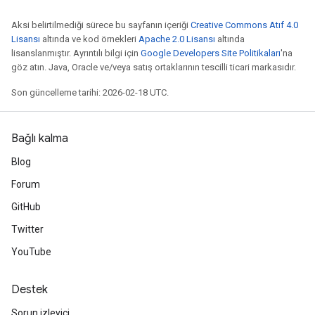
Aksi belirtilmediği sürece bu sayfanın içeriği
Creative Commons Atıf 4.0
Lisansı
altında ve kod örnekleri
Apache 2.0 Lisansı
altında
lisanslanmıştır. Ayrıntılı bilgi için
Google Developers Site Politikaları
'na
göz atın. Java, Oracle ve/veya satış ortaklarının tescilli ticari markasıdır.
Son güncelleme tarihi: 2026-02-18 UTC.
Bağlı kalma
Blog
Forum
GitHub
Twitter
YouTube
Destek
Sorun izleyici