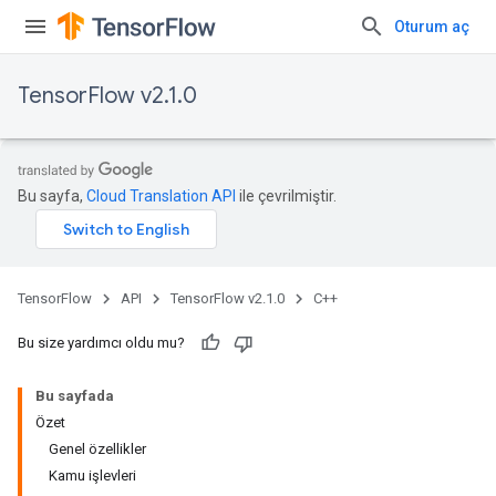
Oturum aç
TensorFlow v2.1.0
Bu sayfa,
Cloud Translation API
ile çevrilmiştir.
TensorFlow
API
TensorFlow v2.1.0
C++
Bu size yardımcı oldu mu?
Bu sayfada
Özet
Genel özellikler
Kamu işlevleri