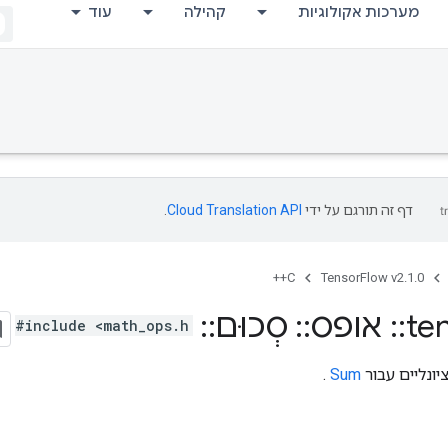
מערכות אקולוגיות
קהילה
עוד
דף זה תורגם על ידי
Cloud Translation API
.
C++
TensorFlow v2.1.0
te
::
אופס
::
סְכוּם
::
Attrs
#include <math_ops.h>
יונליים עבור
Sum
.