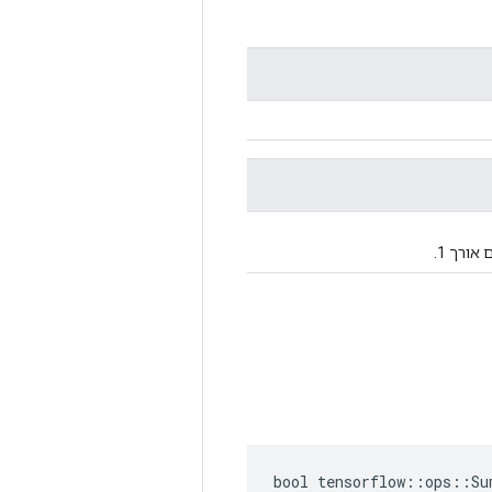
ורך 1.
bool tensorflow::ops::Su