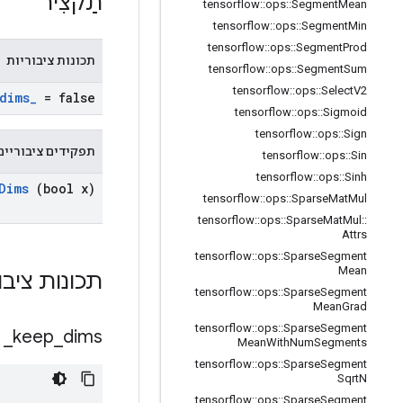
תַקצִיר
tensorflow
::
ops
::
Segment
Mean
tensorflow
::
ops
::
Segment
Min
tensorflow
::
ops
::
Segment
Prod
תכונות ציבוריות
tensorflow
::
ops
::
Segment
Sum
tensorflow
::
ops
::
Select
V2
dims
_
= false
tensorflow
::
ops
::
Sigmoid
tensorflow
::
ops
::
Sign
תפקידים ציבוריים
tensorflow
::
ops
::
Sin
tensorflow
::
ops
::
Sinh
Dims
(bool x)
tensorflow
::
ops
::
Sparse
Mat
Mul
tensorflow
::
ops
::
Sparse
Mat
Mul
::
Attrs
tensorflow
::
ops
::
Sparse
Segment
Mean
תכונות ציבו
tensorflow
::
ops
::
Sparse
Segment
Mean
Grad
tensorflow
::
ops
::
Sparse
Segment
_
keep
_
dims
Mean
With
Num
Segments
tensorflow
::
ops
::
Sparse
Segment
Sqrt
N
tensorflow
::
ops
::
Sparse
Segment