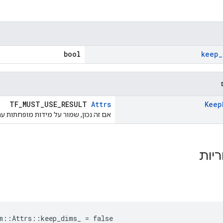
bool
keep
_
TF_MUST_USE_RESULT
Attrs
Keep
אם זה נכון, שמור על מידות מופחתות עם א
ריות
m::Attrs::keep_dims_ = false