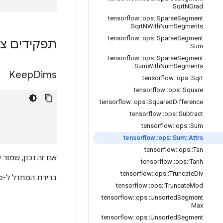
Sqrt
NGrad
tensorflow
::
ops
::
Sparse
Segment
Sqrt
NWith
Num
Segments
tensorflow
::
ops
::
Sparse
Segment
תפקידים צי
Sum
tensorflow
::
ops
::
Sparse
Segment
Sum
With
Num
Segments
Keep
Dims
tensorflow
::
ops
::
Sqrt
tensorflow
::
ops
::
Square
tensorflow
::
ops
::
Squared
Difference
tensorflow
::
ops
::
Subtract
tensorflow
::
ops
::
Sum
tensorflow
::
ops
::
Sum
::
Attrs
tensorflow
::
ops
::
Tan
אם זה נכון, שמור 
tensorflow
::
ops
::
Tanh
tensorflow
::
ops
::
Truncate
Div
ברירת המחדל ל-false
tensorflow
::
ops
::
Truncate
Mod
tensorflow
::
ops
::
Unsorted
Segment
Max
tensorflow
::
ops
::
Unsorted
Segment