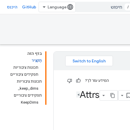
GitHub
/
היכנס
בדף הזה
תַקצִיר
תכונות ציבוריות
תפקידים ציבוריים
המידע עזר לך?
תכונות ציבוריות
keep_dims_
תפקידים ציבוריים
KeepDims