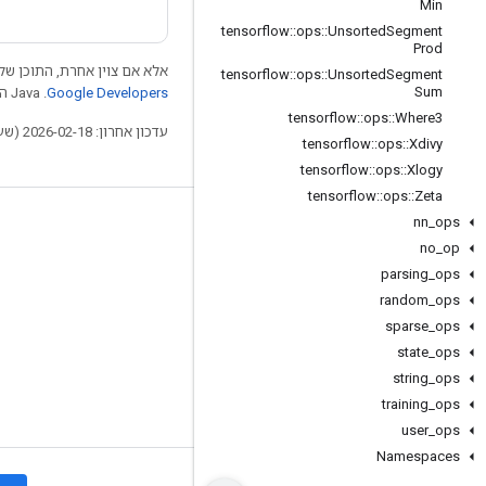
Min
tensorflow
::
ops
::
Unsorted
Segment
Prod
אלא אם צוין אחרת, התוכן של 
tensorflow
::
ops
::
Unsorted
Segment
Sum
Google Developers‏
.‏ Java הוא סימן מסחרי רשום של חברת Oracle ו/או של השותפים העצמאיים שלה.
tensorflow
::
ops
::
Where3
עדכון אחרון: 2026-02-18 (שעון UTC).
tensorflow
::
ops
::
Xdivy
tensorflow
::
ops
::
Xlogy
tensorflow
::
ops
::
Zeta
nn
_
ops
לא להתנתק
no
_
op
בלוג
parsing
_
ops
פורום
random
_
ops
sparse
_
ops
GitHub
state
_
ops
Twitter
string
_
ops
YouTube
training
_
ops
user
_
ops
Namespaces