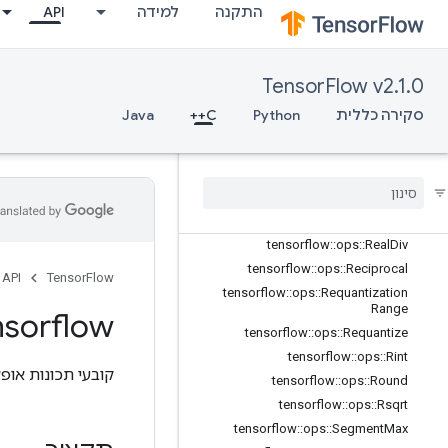
התקנה
למידה
API
tensorflow::ops::QuantizedAdd::Attr
s
tensorflow::ops::QuantizedMatMul
TensorFlow v2.1.0
tensorflow::ops::QuantizedMatMul::
Attrs
סקירה כללית
Python
C++
Java
tensorflow::ops::QuantizedMul
tensorflow
::
ops
::
Quantized
Mul
::
Attrs
tensorflow
::
ops
::
Range
tensorflow
::
ops
::
Real
tensorflow
::
ops
::
Real
::
Attrs
tensorflow
::
ops
::
Real
Div
tensorflow
::
ops
::
Reciprocal
API
TensorFlow
tensorflow
::
ops
::
Requantization
Range
nsorflow
tensorflow
::
ops
::
Requantize
tensorflow
::
ops
::
Rint
קובעי תכונות אופצ
tensorflow
::
ops
::
Round
tensorflow
::
ops
::
Rsqrt
tensorflow
::
ops
::
Segment
Max