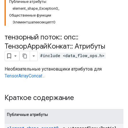
Публичные атрибуты
element_shape_Exception0_
Общественные функции
Элементшапеесекцепт0
тензорный поток
::
опс
::
ТензорАррайКонкат
::
Атрибуты
#include <data_flow_ops.h>
Необязательные установщики атрибутов для
TensorArrayConcat
.
Краткое содержание
Публичные атрибуты