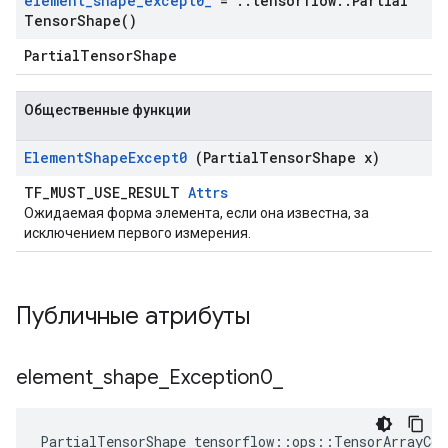
element
_
shape
_
except0
_
=
::
tensorflow
::
Partial
Tensor
Shape(
)
PartialTensorShape
Общественные функции
Element
Shape
Except0
(Partial
Tensor
Shape x)
TF_MUST_USE_RESULT
Attrs
Ожидаемая форма элемента, если она известна, за
исключением первого измерения.
Публичные атрибуты
element
_
shape
_
Exception0
_
PartialTensorShape tensorflow::ops::TensorArrayCo