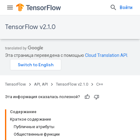
Войти
TensorFlow v2.1.0
Эта страница переведена с помощью
Cloud Translation API
.
TensorFlow
API, API
TensorFlow v2.1.0
C++
Эта информация оказалась полезной?
Содержание
Краткое содержание
Публичные атрибуты
Общественные функции