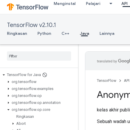
Menginstal
Pelajari
API
TensorFlow v2.10.1
Ringkasan
Python
C++
Java
Lainnya
Tensor
Flow for Java
TensorFlow
API
org
.
tensorflow
org
.
tensorflow
.
examples
Anony
org
.
tensorflow
.
op
org
.
tensorflow
.
op
.
annotation
kelas akhir publ
org
.
tensorflow
.
op
.
core
Ringkasan
Sebuah wadah un
Abort