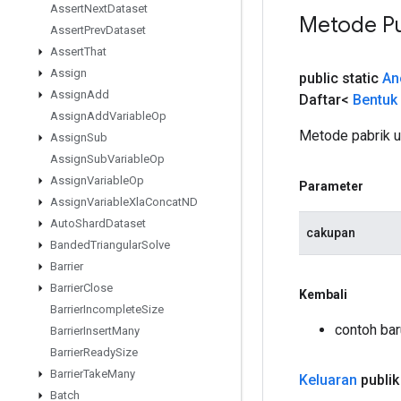
Assert
Next
Dataset
Metode Pu
Assert
Prev
Dataset
Assert
That
Assign
public static
An
Assign
Add
Daftar<
Bentuk
Assign
Add
Variable
Op
Metode pabrik 
Assign
Sub
Assign
Sub
Variable
Op
Assign
Variable
Op
Parameter
Assign
Variable
Xla
Concat
ND
Auto
Shard
Dataset
cakupan
Banded
Triangular
Solve
Barrier
Barrier
Close
Kembali
Barrier
Incomplete
Size
contoh ba
Barrier
Insert
Many
Barrier
Ready
Size
Barrier
Take
Many
Keluaran
publik
Batch