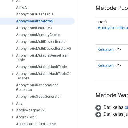
All
Metode Publ
All
To
All
Anonymous
Hash
Table
Anonymous
Iterator
V2
statis
AnonymousItera
Anonymous
Iterator
V3
Anonymous
Memory
Cache
Anonymous
Multi
Device
Iterator
Anonymous
Multi
Device
Iterator
V3
Keluaran
<?>
Anonymous
Mutable
Dense
Hash
Table
Keluaran
<?>
Anonymous
Mutable
Hash
Table
Anonymous
Mutable
Hash
Table
Of
Tensors
Anonymous
Random
Seed
Generator
Metode War
Anonymous
Seed
Generator
Any
Dari kelas
o
Apply
Adagrad
V2
Dari kelas j
Approx
Top
K
Assert
Cardinality
Dataset