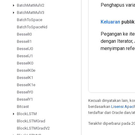
Penghapus varia
Batch
Mat
Mul
V2
Batch
Mat
Mul
V3
Batch
To
Space
Keluaran
publik
Batch
To
Space
Nd
Pegangan ke iter
Bessel
I0
dengan Iterator
Bessel
I1
menyimpan refe
Bessel
J0
Bessel
J1
Bessel
K0
Bessel
K0e
Bessel
K1
Bessel
K1e
Bessel
Y0
Bessel
Y1
Kecuali dinyatakan lain, k
berdasarkan
Lisensi Apach
Bitcast
terdaftar dari Oracle dan/
Block
LSTM
Block
LSTMGrad
Terakhir diperbarui pada 2
Block
LSTMGrad
V2