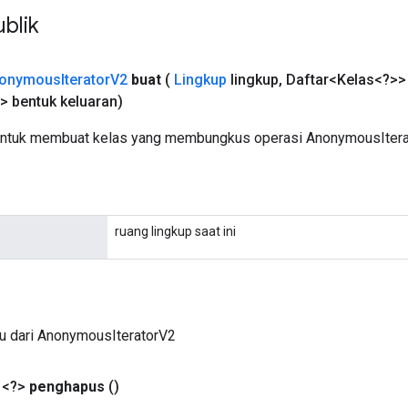
blik
onymous
Iterator
V2
buat
(
Lingkup
lingkup
,
Daftar<Kelas<?>> 
> bentuk keluaran)
untuk membuat kelas yang membungkus operasi AnonymousItera
ruang lingkup saat ini
ru dari AnonymousIteratorV2
 <?>
penghapus
()