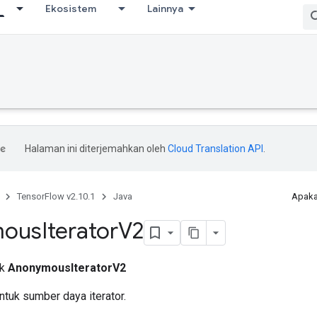
Ekosistem
Lainnya
Halaman ini diterjemahkan oleh
Cloud Translation API
.
TensorFlow v2.10.1
Java
Apaka
mous
Iterator
V2
ik
AnonymousIteratorV2
tuk sumber daya iterator.