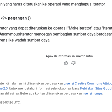
n yang harus diteruskan ke operasi yang menghapus iterator.
 <?>
pegangan
()
ator yang dapat diteruskan ke operasi "MakeIterator" atau "Iter
, AnonymousIterator mencegah pembagian sumber daya berdasar
rensi ke wadah sumber daya.
Apakah informasi ini membantu?
onten di halaman ini dilisensikan berdasarkan
Lisensi Creative Commons Attribu
e 2.0
. Untuk mengetahui informasi selengkapnya, baca
Kebijakan Situs Goog
atau afiliasinya. Beberapa konten dilisensikan berdasarkan
lisensi numpy
.
025-07-26 UTC.